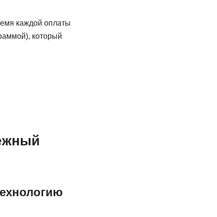
ремя каждой оплаты
раммой), который
тежный
технологию