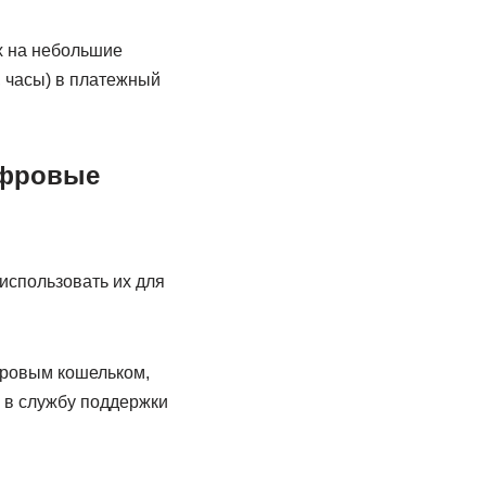
х на небольшие
 часы) в платежный
ифровые
использовать их для
ифровым кошельком,
в в службу поддержки