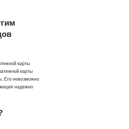
угим
дов
атежной карты
латежной карты
ы. Его невозможно
рмация надежно
?