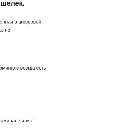
ошелек.
женная в цифровой
ктно.
рминале всегда есть
ерминале или с