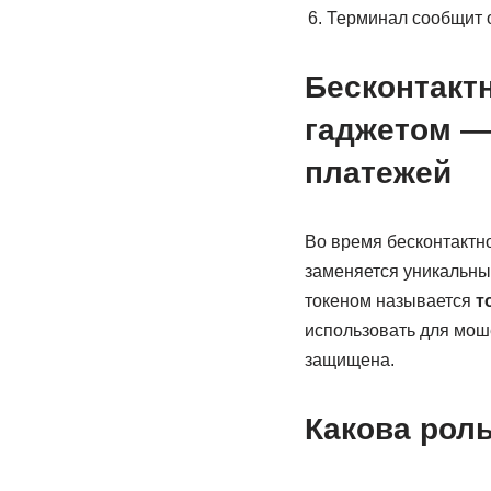
Терминал сообщит о
Бесконтакт
гаджетом —
платежей
Во время бесконтактн
заменяется уникальн
токеном называется
т
использовать для мош
защищена.
Какова роль