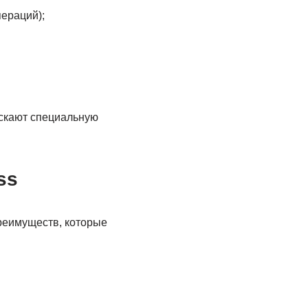
ераций);
скают специальную
ss
преимуществ, которые