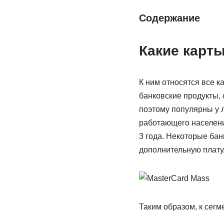
Содержание
Какие карты
К ним относятся все к
банковские продукты,
поэтому популярны у л
работающего населени
3 года. Некоторые ба
дополнительную плату
Таким образом, к сег