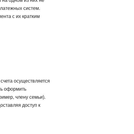
 на одном из них не
платежных систем.
ента с их кратким
 счета осуществляется
ть оформить
имер, члену семьи).
оставляя доступ к