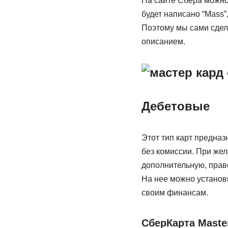
На сайте Сбера можно 
будет написано “Mass”
Поэтому мы сами сдел
описанием.
Дебетовые
Этот тип карт предна
без комиссии. При жел
дополнительную, право
На нее можно установи
своим финансам.
СберКарта Maste