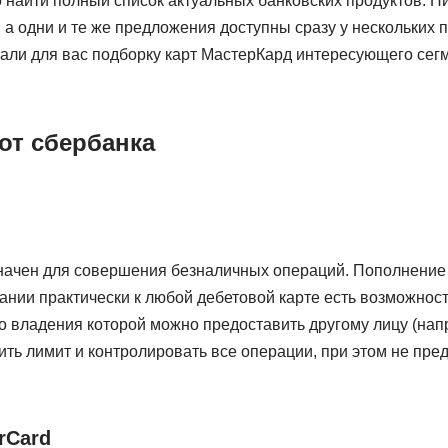
найти полный список актуальных банковских продуктов. Ни
, а одни и те же предложения доступны сразу у нескольких 
али для вас подборку карт МастерКард интересующего сегм
значен для совершения безналичных операций. Пополнение
ании практически к любой дебетовой карте есть возможнос
 владения которой можно предоставить другому лицу (напр
ть лимит и контролировать все операции, при этом не пред
rCard