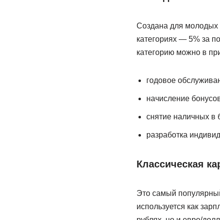
Создана для молодых 
категориях — 5% за по
категорию можно в п
годовое обслужива
начисление бонусов
снятие наличных в б
разработка индивид
Классическая ка
Это самый популярный
используется как зарп
рублях, но и евро/долл