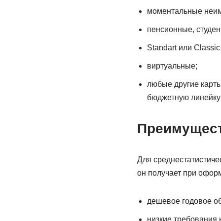
моментальные неим
пенсионные, студен
Standart или Classi
виртуальные;
любые другие карт
бюджетную линейку 
Преимущест
Для среднестатистиче
он получает при офор
дешевое годовое об
низкие требования к