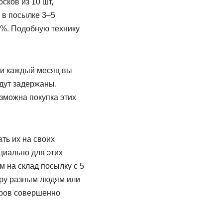
сков из 10 шт,
 в посылке 3–5
9%. Подобную технику
ли каждый месяц вы
дут задержаны.
зможна покупка этих
ть их на своих
циально для этих
 на склад посылку с 5
ару разным людям или
аров совершенно