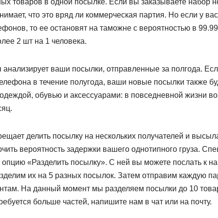
ых товаров в одной посылке. Если вы заказываете набор но
имает, что это вряд ли коммерческая партия. Но если у вас
ефонов, то ее остановят на таможне с вероятностью в 99.9
лее 2 шт на 1 человека.
 анализирует ваши посылки, отправленные за полгода. Ес
телефона в течение полугода, ваши новые посылки также бу
одеждой, обувью и аксессуарами: в повседневной жизни во
яц.
рещает делить посылку на нескольких получателей и высыла
чить вероятность задержки вашего однотипного груза. Спе
опцию «Разделить посылку». С ней вы можете послать к нам
азделим их на 5 разных посылок. Затем отправим каждую п
там. На данный момент мы разделяем посылки до 10 тов
ребуется больше частей, напишите нам в чат или на почту.