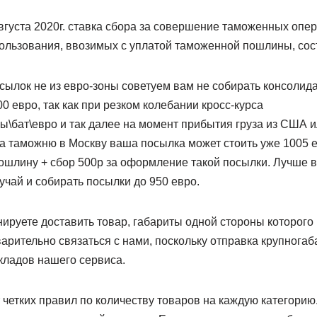
вгуста 2020г. ставка сбора за совершение таможенных опе
пользования, ввозимых с уплатой таможенной пошлины, сост
осылок не из евро-зоны советуем вам не собирать консоли
0 евро, так как при резком колебании кросс-курса
\бат\евро и так далее на момент прибытия груза из США и
а таможню в Москву ваша посылка может стоить уже 1005 е
ошлину + сбор 500р за оформление такой посылки. Лучше в
лучай и собирать посылки до 950 евро.
нируете доставить товар, габариты одной стороны которог
арительно связаться с нами, поскольку отправка крупнога
кладов нашего сервиса.
четких правил по количеству товаров на каждую категорию