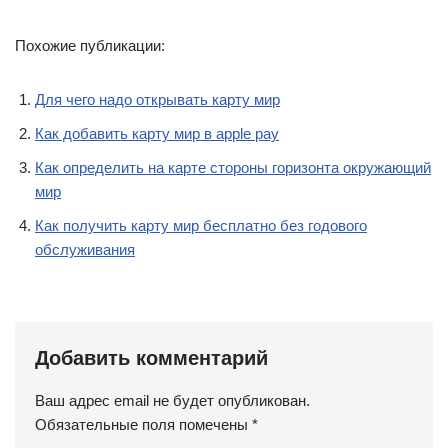
Похожие публикации:
Для чего надо открывать карту мир
Как добавить карту мир в apple pay
Как определить на карте стороны горизонта окружающий
мир
Как получить карту мир бесплатно без годового
обслуживания
Добавить комментарий
Ваш адрес email не будет опубликован.
Обязательные поля помечены
*