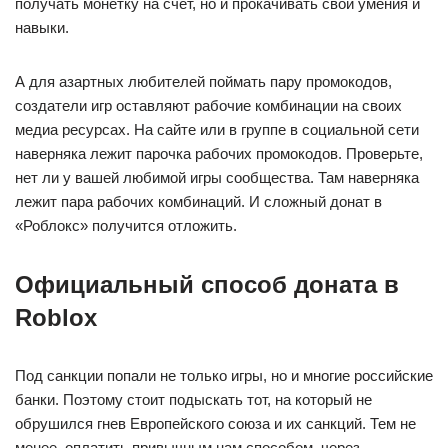
получать монетку на счет, но и прокачивать свои умения и
навыки.
А для азартных любителей поймать пару промокодов,
создатели игр оставляют рабочие комбинации на своих
медиа ресурсах. На сайте или в группе в социальной сети
наверняка лежит парочка рабочих промокодов. Проверьте,
нет ли у вашей любимой игры сообщества. Там наверняка
лежит пара рабочих комбинаций. И сложный донат в
«Роблокс» получится отложить.
Официальный способ доната в
Roblox
Под санкции попали не только игры, но и многие российские
банки. Поэтому стоит подыскать тот, на который не
обрушился гнев Европейского союза и их санкций. Тем не
менее, оплатить привычным нам способом, через