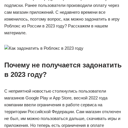
подписки. Ранее пользователи производили оплату через
сам магазин приложений. С недавнего времени все
изменилось, поэтому вопрос, как можно задонатить в игру
Роблокс из России в 2023 году? Расскажем в нашем
материале.
Почему не получается задонатить
в 2023 году?
С неприятной новостью столкнулись пользователи
магазинов Google Play и App Store, весной 2022 года
компании ввели ограничения в работе сервиса на
территории Российской Федерации. Сам магазин отключен
не был, им можно пользоваться дальше, скачивать игры и
приложения. Но теперь есть ограничения в оплате