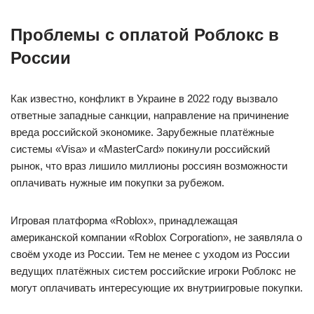
Проблемы с оплатой Роблокс в
России
Как известно, конфликт в Украине в 2022 году вызвало
ответные западные санкции, направление на причинение
вреда российской экономике. Зарубежные платёжные
системы «Visa» и «MasterCard» покинули российский
рынок, что враз лишило миллионы россиян возможности
оплачивать нужные им покупки за рубежом.
Игровая платформа «Roblox», принадлежащая
американской компании «Roblox Corporation», не заявляла о
своём уходе из России. Тем не менее с уходом из России
ведущих платёжных систем российские игроки Роблокс не
могут оплачивать интересующие их внутриигровые покупки.