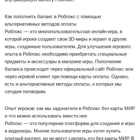
Как пополнить баланс в Роблокс с помощью
альтернативных методов оплаты
Роблокс — это многопользовательская онлайн-игра, в
которой игроки создают свои 3D-миры и играют в другие
игры, созданные пользователем. Для улучшения игрового
опыта в Роблокс необходимо приобретать специальные
предметы и аксессуары в магазине игры. Пополнение
баланса происходит через официальный сайт Роблокс или
через игровой клиент при помощи карты оплаты. Однако,
есть и альтернативные методы оплаты, о которых мы
сегодня поговорим.
Опыт игроков: как мы задонатили в Роблокс без карты МИР
и что можно использовать вместо нее
Роблокс — это популярная платформа для создания и игры
в видеоигры. Многие пользователи игры хотят купить
платный контент, но не могут сделать это без карты МИР. В