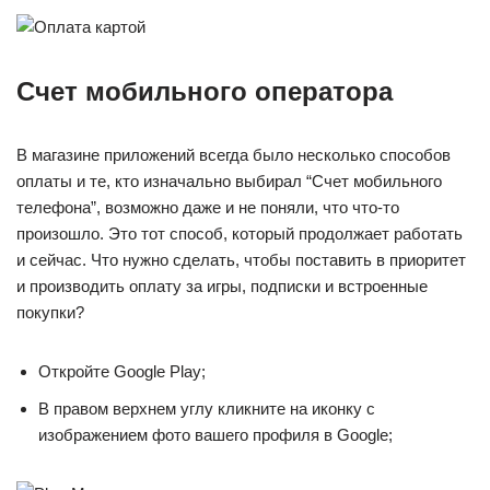
Счет мобильного оператора
В магазине приложений всегда было несколько способов
оплаты и те, кто изначально выбирал “Счет мобильного
телефона”, возможно даже и не поняли, что что-то
произошло. Это тот способ, который продолжает работать
и сейчас. Что нужно сделать, чтобы поставить в приоритет
и производить оплату за игры, подписки и встроенные
покупки?
Откройте Google Play;
В правом верхнем углу кликните на иконку с
изображением фото вашего профиля в Google;