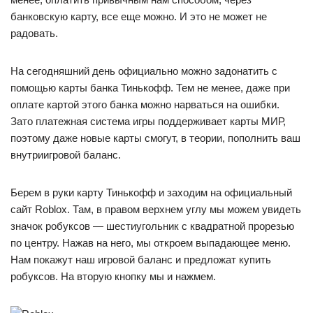
банковскую карту, все еще можно. И это не может не
радовать.
На сегодняшний день официально можно задонатить с
помощью карты банка Тинькофф. Тем не менее, даже при
оплате картой этого банка можно нарваться на ошибки.
Зато платежная система игры поддерживает карты МИР,
поэтому даже новые карты смогут, в теории, пополнить ваш
внутриигровой баланс.
Берем в руки карту Тинькофф и заходим на официальный
сайт Roblox. Там, в правом верхнем углу мы можем увидеть
значок робуксов — шестиугольник с квадратной прорезью
по центру. Нажав на него, мы откроем выпадающее меню.
Нам покажут наш игровой баланс и предложат купить
робуксов. На вторую кнопку мы и нажмем.