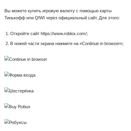
Вы можете купить игровую валюту с помощью карты
Тинькофф или QIWI через официальный сайт. Для этого:
Откройте сайт https://www.roblox.com/;
В ножей части экрана нажмите на «Continue in browser»;