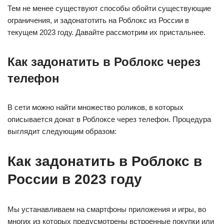
Тем не менее существуют способы обойти существующие
ограничения, и задонатотить на Роблокс из России в
текущем 2023 году. Давайте рассмотрим их пристальнее.
Как задонатить в Роблокс через
телефон
В сети можно найти множество роликов, в которых
описывается донат в Роблоксе через телефон. Процедура
выглядит следующим образом:
Как задонатить в Роблокс в
России в 2023 году
Мы устанавливаем на смартфоны приложения и игры, во
многих из которых предусмотрены встроенные покупки или