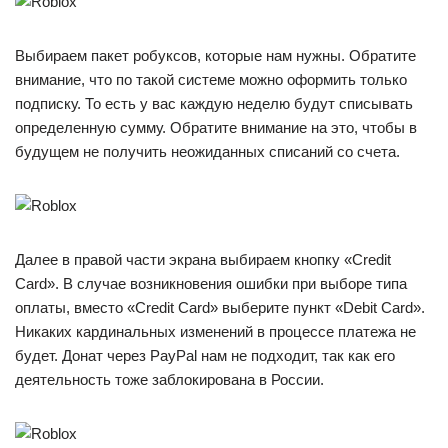
Выбираем пакет робуксов, которые нам нужны. Обратите
внимание, что по такой системе можно оформить только
подписку. То есть у вас каждую неделю будут списывать
определенную сумму. Обратите внимание на это, чтобы в
будущем не получить неожиданных списаний со счета.
Далее в правой части экрана выбираем кнопку «Credit
Card». В случае возникновения ошибки при выборе типа
оплаты, вместо «Credit Card» выберите пункт «Debit Card».
Никаких кардинальных изменений в процессе платежа не
будет. Донат через PayPal нам не подходит, так как его
деятельность тоже заблокирована в России.