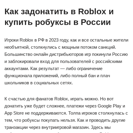
Как задонатить в Roblox и
купить робуксы в России
Игроки Roblox в РФ в 2023 году, как и все остальные жители
необъятной, столкнулись с мощным потоком санкций.
Большинство онлайн дистрибьюторов игр покинули Россию
и заблокировали вход для пользователей с российскими
аккаунтами. Как результат — либо ограничение
функционала приложений, либо полный бан и плач
школьников в социальных сетях.
К счастью для фанатов Roblox, играть можно. Но вот
донатить уже будет сложнее, платежи через Google Play и
App Store не поддерживаются. Толпа игроков столкнулась с
тем, что робуксы покупать нельзя. Как и проводить другие
транзакции через внутриигровой магазин. Здесь мы