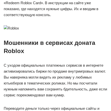
«Redeem Roblox Card». В инструкции на сайте уже
показано, где находятся нужные цифры. Их и вводим в
соответствующую консоль.
Мошенники в сервисах доната
Roblox
С уходом официальных платежных сервисов в интернете
активизировались биржи по продаже внутриигровых валют.
Вы наверняка могли видеть их рекламу у любимых
ютьюберов в тематических роликах. Но мы посчитали
нужным напомнить вам сохранять бдительность, даже если
сервис порекомендовал вам кумир.
Переводите деньги только через официальные сайты и