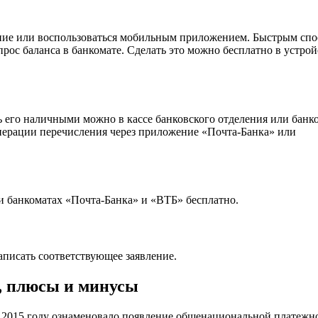
ение или воспользоваться мобильным приложением. Быстрым сп
рос баланса в банкомате. Сделать это можно бесплатно в устрой
ть его наличными можно в кассе банковского отделения или банк
перации перечисления через приложение «Почта-Банка» или
и банкоматах «Почта-Банка» и «ВТБ» бесплатно.
аписать соответствующее заявление.
, плюсы и минусы
2015 году ознаменовало появление общенациональной платежн