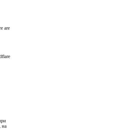
re are
dflare
при
 на