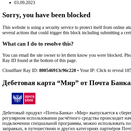
03.09.2023
Sorry, you have been blocked
This website is using a security service to protect itself from online a
several actions that could trigger this block including submitting a 
What can I do to resolve this?
You can email the site owner to let them know you were blocked. Pl
Ray ID found at the bottom of this page.
Cloudflare Ray ID:
800546913c96c228
• Your IP: Click to reveal 1
Дебетовая карта “Мир” от Почта Банка
Дебетовый продукт «Почта-Банка» «Мир» выпускается к сберег
регулярном использовании расчётного средства происходит на
подключении специальной программы, можно использовать по к
заправках, в путешествиях и других категориях партнёров Почт