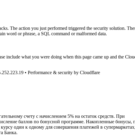
ttacks. The action you just performed triggered the security solution. The
certain word or phrase, a SQL command or malformed data.
ease include what you were doing when this page came up and the Clou
85.252.223.19 • Performance & security by Cloudflare
ательному счету с начислением 5% на остаток средств. При
числение баллов по бонусной программе. Накопленные бонусы, 
урсу один к одному для совершения платежей в супермаркетах,
а Банка.