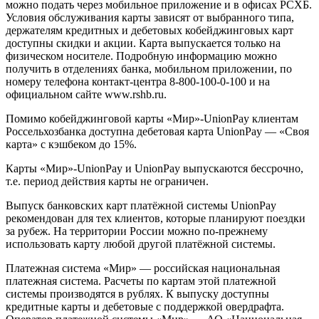
можно подать через мобильное приложение и в офисах РСХБ.
Условия обслуживания карты зависят от выбранного типа,
держателям кредитных и дебетовых кобейджинговых карт
доступны скидки и акции. Карта выпускается только на
физическом носителе. Подробную информацию можно
получить в отделениях банка, мобильном приложении, по
номеру телефона контакт-центра 8-800-100-0-100 и на
официальном сайте www.rshb.ru.
Помимо кобейджинговой карты «Мир»-UnionPay клиентам
Россельхозбанка доступна дебетовая карта UnionPay — «Своя
карта» с кэшбеком до 15%.
Карты «Мир»-UnionPay и UnionPay выпускаются бессрочно,
т.е. период действия карты не ограничен.
Выпуск банковских карт платёжной системы UnionPay
рекомендован для тех клиентов, которые планируют поездки
за рубеж. На территории России можно по-прежнему
использовать карту любой другой платёжной системы.
Платежная система «Мир» — российская национальная
платежная система. Расчеты по картам этой платежной
системы производятся в рублях. К выпуску доступны
кредитные карты и дебетовые с поддержкой овердрафта.