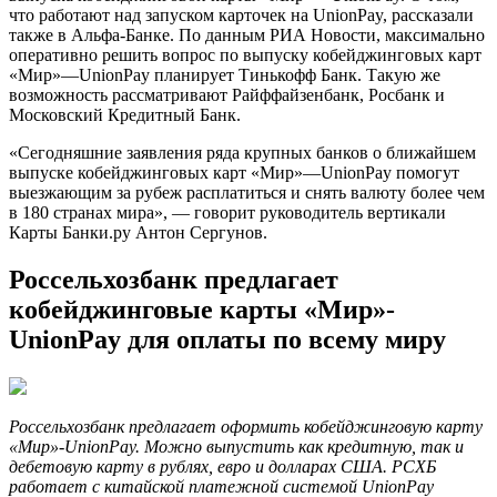
что работают над запуском карточек на UnionPay, рассказали
также в Альфа-Банке. По данным РИА Новости, максимально
оперативно решить вопрос по выпуску кобейджинговых карт
«Мир»—UnionPay планирует Тинькофф Банк. Такую же
возможность рассматривают Райффайзенбанк, Росбанк и
Московский Кредитный Банк.
«Сегодняшние заявления ряда крупных банков о ближайшем
выпуске кобейджинговых карт «Мир»—UnionPay помогут
выезжающим за рубеж расплатиться и снять валюту более чем
в 180 странах мира», — говорит руководитель вертикали
Карты Банки.ру Антон Сергунов.
Россельхозбанк предлагает
кобейджинговые карты «Мир»-
UnionPay для оплаты по всему миру
Россельхозбанк предлагает оформить кобейджинговую карту
«Мир»-UnionPay. Можно выпустить как кредитную, так и
дебетовую карту в рублях, евро и долларах США. РСХБ
работает с китайской платежной системой UnionPay