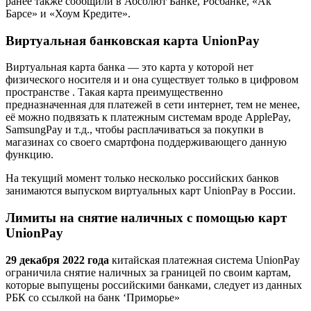
ранее также сообщили в Абсолют Банке, Росбанке, «Ак
Барсе» и «Хоум Кредите».
Виртуальная банковская карта UnionPay
Виртуальная карта банка — это карта у которой нет
физического носителя и и она существует только в цифровом
пространстве . Такая карта преимущественно
предназначенная для платежей в сети интернет, тем не менее,
её можно подвязать к платежным системам вроде ApplePay,
SamsungPay и т.д., чтобы расплачиваться за покупки в
магазинах со своего смартфона поддерживающего данную
функцию.
На текущий момент только несколько российских банков
занимаются выпуском виртуальных карт UnionPay в России.
Лимиты на снятие наличных с помощью карт
UnionPay
29 декабря 2022 года
китайская платежная система UnionPay
ограничила снятие наличных за границей по своим картам,
которые выпущены российскими банками, следует из данных
РБК со ссылкой на банк ‘Приморье»