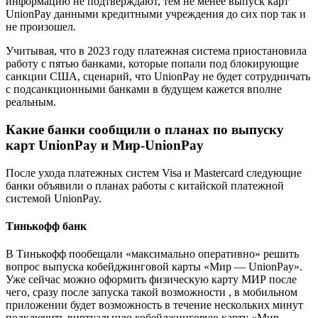
информацию не подтверждают, тем не менее выпуск карт
UnionPay данными кредитными учреждения до сих пор так и
не произошел.
Учитывая, что в 2023 году платежная система приостановила
работу с пятью банками, которые попали под блокирующие
санкции США, сценарий, что UnionPay не будет сотрудничать
с подсанкционными банками в будущем кажется вполне
реальным.
Какие банки сообщили о планах по выпуску
карт UnionPay и Мир-UnionPay
После ухода платежных систем Visa и Mastercard следующие
банки объявили о планах работы с китайской платежной
системой UnionPay.
Тинькофф банк
В Тинькофф пообещали «максимально оперативно» решить
вопрос выпуска кобейджинговой карты «Мир — UnionPay».
Уже сейчас можно оформить физическую карту МИР после
чего, сразу после запуска такой возможности , в мобильном
приложении будет возможность в течение нескольких минут
подключить виртуальную кобейджинговую карту «Мир —