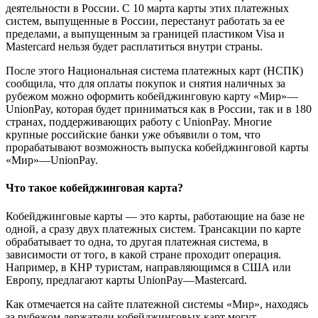
деятельности в России. С 10 марта карты этих платежных
систем, выпущенные в России, перестанут работать за ее
пределами, а выпущенным за границей пластиком Visa и
Mastercard нельзя будет расплатиться внутри страны.
После этого Национальная система платежных карт (НСПК)
сообщила, что для оплаты покупок и снятия наличных за
рубежом можно оформить кобейджинговую карту «Мир»—
UnionPay, которая будет приниматься как в России, так и в 180
странах, поддерживающих работу с UnionPay. Многие
крупные российские банки уже объявили о том, что
прорабатывают возможность выпуска кобейджинговой карты
«Мир»—UnionPay.
Что такое кобейджинговая карта?
Кобейджинговые карты — это карты, работающие на базе не
одной, а сразу двух платежных систем. Трансакции по карте
обрабатывает то одна, то другая платежная система, в
зависимости от того, в какой стране проходит операция.
Например, в КНР туристам, направляющимся в США или
Европу, предлагают карты UnionPay—Mastercard.
Как отмечается на сайте платежной системы «Мир», находясь
за рубежом держатели кобейджинговых карт могут