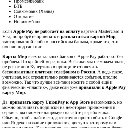
Промсвязьбанк
ВТБ
Совкомбанк (Халва)
Открытие
Новикомбанк
Если
Apple Pay не работает на оплату
картами MasterCard и
Visa, попробуйте привязать и
расплатиться картой Мир
,
эмитированной любым российским банком, кроме тех, что
попали под санкции.
Карты Мир
всех остальных банков с Apple Pay работают без
проблем. По крайней мере, пока. Всё-таки мы не можем знать,
не решат ли в Купертино в принципе отключить
бесконтактные платежи телефоном в России
. А ведь такое,
учитывая, как стремительно развиваются события, вполне
возможно. Так что лучше всё-таки носите с собой ещё и
физический «пластик», даже если уже
привязали к Apple Pay
карту Мир
.
Да,
привязать карту UnionPay к App Store
невозможно, но
можно оплачивать подписки на некоторые приложения и
сервисы вы сможете напрямую на сайте разработчика.
Обычно, чтобы найти его, достаточно просто вбить в Google
или Яндекс название приложения, доступ к которому вам
нужно оплатить. Как правило, ссылка, ведущая к нему, будет