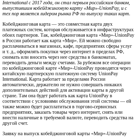
International с 2017 года, он стал первым российским банком,
выпустившим кобейджинговую карту «Мир»-UnionPay, и с
тех пор является лидером рынка РФ по выпуску таких карт.
Кобейджинговая карта — это совместная карта двух
платежных систем, которая обслуживается в инфраструктурах
обоих партнеров. Так, кобейджинговая карта «Мир»-UnionPay
в России работает как карта «Мир». Ей можно свободно
расплачиваться в магазинах, кафе, предприятиях сферы услуг
и т. д., оформлять покупки через интернет в пределах РФ,
снимать или вносить через нее средства в банкоматах,
переводить деньги между счетами. За рубежом все операции
по кобейджинговой карте «Мир»-UnionPay проводятся через
китайскую партнерскую платежную систему UnionPay
International. Карта работает за пределами России
автоматически, держателю не нужно совершать никаких
дополнительных действий для активации карты в другой
стране. Там она будет работать как карта UnionPay в
соответствии с условиями обслуживания этой системы — ей
также можно будет расплатиться в торгово-сервисных
предприятиях, заказать товары через интернет, снять или
внести наличные в требуемой валюте, переводить средства на
другой счет.
Заявку на выпуск кобейджинговой карты «Мир»-UnionPay