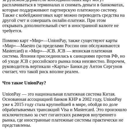
расплачиваться в терминалах и снимать деньги в банкоматах,
которые поддерживают партнерскую платежную систему.
Также с кобейджинговых карт можно переводить средства на
другой счет и совершать онлайн-платежи. При этом
открывать дополнительный счет в иностранной валюте не
требуется.
Помимо карт «Мир»—UnionPay, также существуют карты
«Мир»—Maestro (за пределами России они обслуживаются
Mastercard) и «Мир»—JCB. JCB — японская платежная
система. Япония присоединилась к санкциями против РФ, но
об уходе JCB с российского рынка пока неизвестно. Впрочем,
руководитель вертикали «Карты» Банки.ру Антон Сергунов
считает, что такой риск вполне реален.
Что такое UnionPay?
UnionPay — это национальная платежная система Китая.
Основанная ассоциацией банков КНР в 2002 году, UnionPay
уже к 2015 году стала крупнейшей в мире, обойдя по доле
обрабатываемых трансакций Visa и Mastercard. Это произошло
исключительно за счет гигантских размеров внутреннего
рынка, где иностранные платежные системы практически не
представлены.