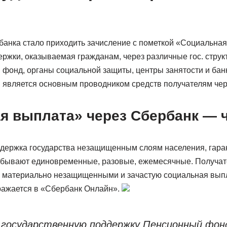
банка стало приходить зачисление с пометкой «Социальна
ержки, оказываемая гражданам, через различные гос. струк
фонд, органы социальной защиты, центры занятости и бан
 является основным проводником средств получателям чер
я выплата» через Сбербанк — ч
держка государства незащищенным слоям населения, гара
бывают единовременные, разовые, ежемесячные. Получат
 материально незащищенными и зачастую социальная выпл
ражается в «Сбербанк Онлайн».
государственную поддержку Пенсионный фон