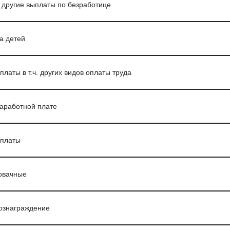
 другие выплаты по безработице
а детей
латы в т.ч. других видов оплаты труда
заработной плате
ыплаты
овачные
ознаграждение