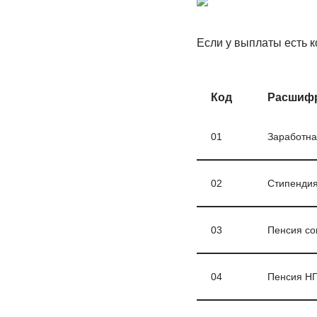
Если у выплаты есть к
Код
Расшиф
01
Заработна
02
Стипенди
03
Пенсия со
04
Пенсия Н