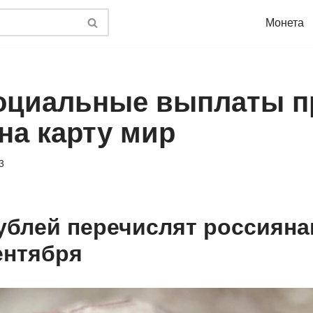
Монета
социальные выплаты 
на карту мир
3
рублей перечислят россияна
ентября