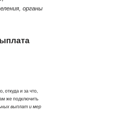
еления, органы
выплата
 откуда и за что,
там же подключить
ьных выплат и мер