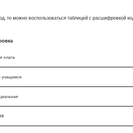
од, то можно воспользоваться таблицей с расшифровкой ко
ровка
я плата
я учащимся
циальная
ПФ