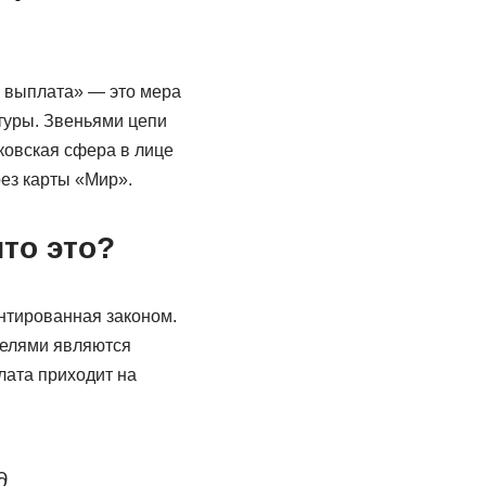
я выплата» — это мера
туры. Звеньями цепи
ковская сфера в лице
ез карты «Мир».
то это?
нтированная законом.
елями являются
ата приходит на
д,