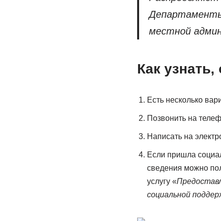
Департаменты 
местной адми
Как узнать,
Есть несколько вар
Позвонить на теле
Написать на электр
Если пришла социаль
сведения можно пол
услугу «
Предоставл
социальной поддер