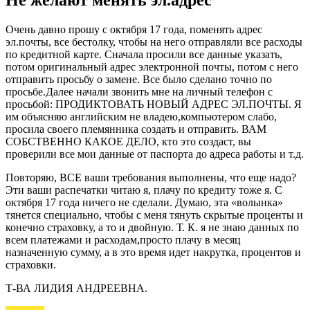
Очень давно прошу с октября 17 года, поменять адрес
эл.почты, все бестолку, чтобы на него отправляли все расходы
по кредитной карте. Сначала просили все данные указать,
потом оригинальный адрес электронной почты, потом с него
отправить просьбу о замене. Все было сделано точно по
просьбе.Далее начали звонить мне на личный телефон с
просьбой: ПРОДИКТОВАТЬ НОВЫЙ АДРЕС ЭЛ.ПОЧТЫ. Я
им объясняю английским не владею,компьютером слабо,
просила своего племянника создать и отправить. ВАМ
СОБСТВЕННО КАКОЕ ДЕЛО, кто это создаст, вы
проверили все мои данные от паспорта до адреса работы и т.д.
Повторяю, ВСЕ ваши требования выполнены, что еще надо?
Эти ваши распечатки читаю я, плачу по кредиту тоже я. С
октября 17 года ничего не сделали. Думаю, эта «волынка»
тянется специально, чтобы с меня тянуть скрытые проценты и
конечно страховку, а то и двойную. Т. К. я не знаю данных по
всем платежами и расходам,просто плачу в месяц
назначенную сумму, а в это время идет накрутка, процентов и
страховки.
Т-ВА ЛИДИЯ АНДРЕЕВНА.