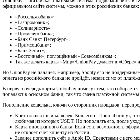
UnionPay — китайская платёжная система, поддерживается в 18
официальном сайте системы, можно в этих российских банках:
«Россельхозбанк»;
«Газпромбанк»;
«Солидарность»;
«Промсвязьбанк»;
«Банк Санкт-Петербург»;
«Примсоцбанк»;
«Банк Зенит»;
«Восточный», поглощённый «Совкомбанком»;
Так же делать карты «Мир»/UnionPay думают в «Сбере» и
Но UnionPay не панацея. Например, Spotify его не поддержива
оплата из российского банка не пройдёт, независимо от платё
В первую очередь карты UnionPay помогут тем, кто собирается
попадают в основном банки, так что смена платёжной системы 
Пополнение кошелька, ключи со сторонних площадок, перепро
Криптовалютный кошелёк. Коллеги с TJournal пишут, что
любимая из которых USDT. Но пополнять его, после ухода
Карта иностранного банка. Если есть возможность оформи
не откроет счёт клиенту из России.
Заранее пополнить счёт в Apple ID. Средствами с него мо