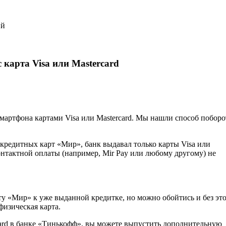
ий
 карта Visa или Mastercard
смартфона картами Visa или Mastercard. Мы нашли способ поборо
кредитных карт «Мир», банк выдавал только карты Visa или
онтактной оплаты (например, Mir Pay или любому другому) не
 «Мир» к уже выданной кредитке, но можно обойтись и без это
физическая карта.
rcard в банке «Тинькофф», вы можете выпустить дополнительную