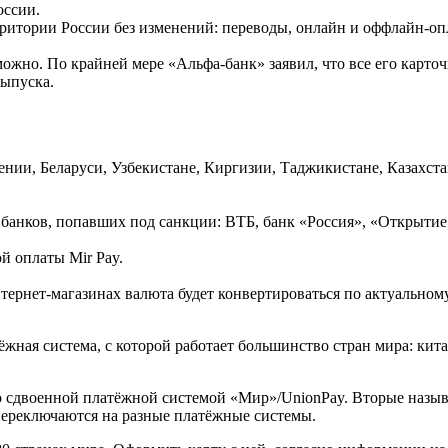
оссии.
ритории России без изменений: переводы, онлайн и оффлайн-оп
 можно. По крайней мере «Альфа-банк» заявил, что все его карто
выпуска.
ении, Беларуси, Узбекистане, Киргизии, Таджикистане, Казахста
и банков, попавших под санкции: ВТБ, банк «Россия», «Открытие
й оплаты Mir Pay.
тернет-магазинах валюта будет конвертироваться по актуальном
тёжная система, с которой работает большинство стран мира: кит
со сдвоенной платёжной системой «Мир»/UnionPay. Вторые назы
переключаются на разные платёжные системы.