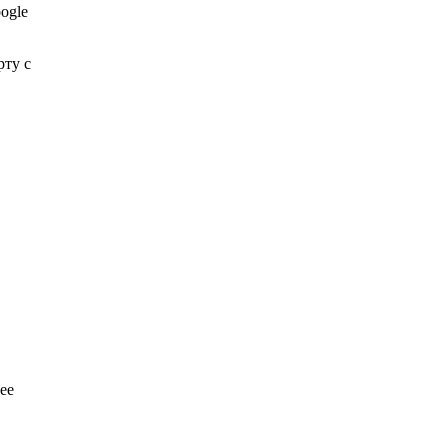
ogle
рту с
ее