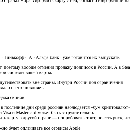
0 странах мира. Оформить карту с ней, согласно информации на
 «Тинькофф». А «Альфа-банк» уже готовится их выпускать.
ет, поэтому вообще отменил продажу подписок в России. А в Ste
жной системы вашей карты.
 путешествовать вне страны. Внутри России под ограничения
мало на что повлияет.
дажа скинов.
 в последние дни среди россиян наблюдается «бум криптовалют»
 Visa и Mastercard может быть затруднительно.
ть карту в другой стране — попробовать стоит, но есть риск, чт
жно будет оплачивать все сервисы Apple.