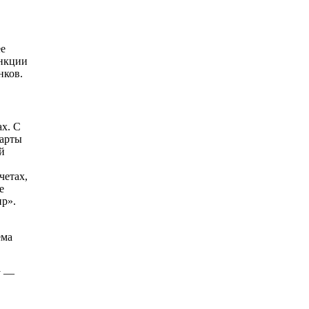
ее
анкции
нков.
ах. С
карты
й
четах,
е
ир».
ема
y —