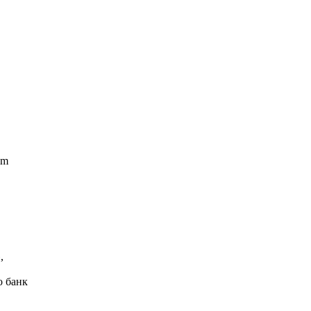
am
,
о банк