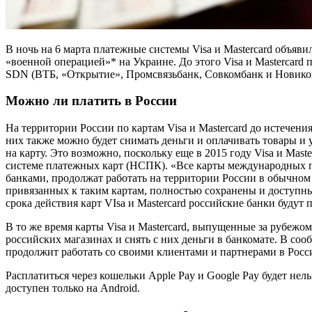
В ночь на 6 марта платежные системы Visa и Mastercard объяви
«военной операцией»* на Украине. До этого Visa и Mastercard
SDN (ВТБ, «Открытие», Промсвязьбанк, Совкомбанк и Новиком
Можно ли платить в России
На территории России по картам Visa и Mastercard до истечени
них также можно будет снимать деньги и оплачивать товары и 
на карту. Это возможно, поскольку еще в 2015 году Visa и Ma
системе платежных карт (НСПК). «Все карты международных п
банками, продолжат работать на территории России в обычном 
привязанных к таким картам, полностью сохранены и доступны
срока действия карт VIsa и Mastercard российские банки буду
В то же время карты Visa и Mastercard, выпущенные за рубежом,
российских магазинах и снять с них деньги в банкомате. В со
продолжит работать со своими клиентами и партнерами в Росси
Расплатиться через кошельки Apple Pay и Google Pay будет не
доступен только на Android.