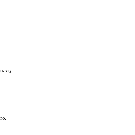
ть эту
го,