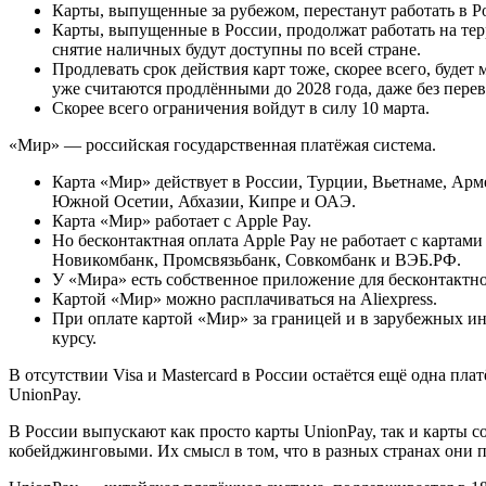
Карты, выпущенные за рубежом, перестанут работать в Р
Карты, выпущенные в России, продолжат работать на тер
снятие наличных будут доступны по всей стране.
Продлевать срок действия карт тоже, скорее всего, будет
уже считаются продлёнными до 2028 года, даже без пере
Скорее всего ограничения войдут в силу 10 марта.
«Мир» — российская государственная платёжая система.
Карта «Мир» действует в России, Турции, Вьетнаме, Арм
Южной Осетии, Абхазии, Кипре и ОАЭ.
Карта «Мир» работает с Apple Pay.
Но бесконтактная оплата Apple Pay не работает с картам
Новикомбанк, Промсвязьбанк, Совкомбанк и ВЭБ.РФ.
У «Мира» есть собственное приложение для бесконтактно
Картой «Мир» можно расплачиваться на Aliexpress.
При оплате картой «Мир» за границей и в зарубежных ин
курсу.
В отсутствии Visa и Mastercard в России остаётся ещё одна пла
UnionPay.
В России выпускают как просто карты UnionPay, так и карты 
кобейджинговыми. Их смысл в том, что в разных странах они 