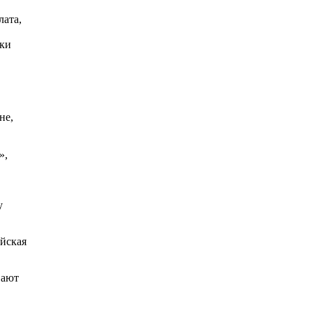
лата,
чки
не,
»,
у
айская
вают