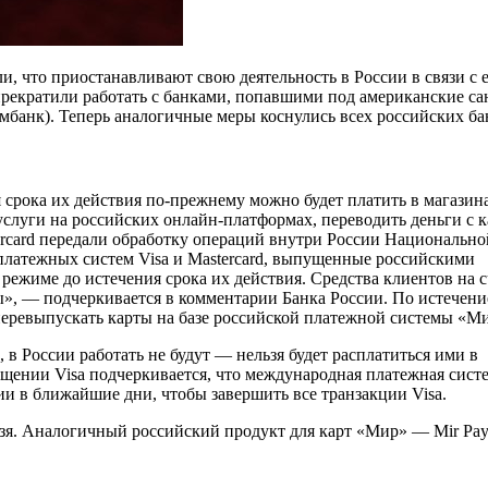
ли, что приостанавливают свою деятельность в России в связи с 
 прекратили работать с банками, попавшими под американские с
банк). Теперь аналогичные меры коснулись всех российских ба
я срока их действия по-прежнему можно будет платить в магазин
услуги на российских онлайн-платформах, переводить деньги с 
stercard передали обработку операций внутри России Национально
латежных систем Visa и Mastercard, выпущенные российскими
режиме до истечения срока их действия. Средства клиентов на с
», — подчеркивается в комментарии Банка России. По истечени
т перевыпускать карты на базе российской платежной системы «М
 в России работать не будут — нельзя будет расплатиться ими в
общении Visa подчеркивается, что международная платежная сист
и в ближайшие дни, чтобы завершить все транзакции Visa.
льзя. Аналогичный российский продукт для карт «Мир» — Mir Pa