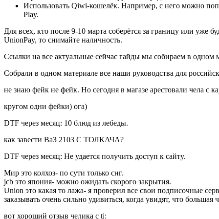
Использовать Qiwi-кошелёк. Например, с него можно попо
Play.
Для всех, кто после 9-10 марта соберётся за границу или уже б
UnionPay, то снимайте наличность.
Ссылки на все актуальные сейчас гайды мы собираем в одном 
Собрали в одном материале все наши руководства для российск
не знаю фейк не фейк. Но сегодня в магазе арестовали чела с к
кругом одни фейки) ога)
DTF через месяц: 10 блюд из лебеды.
как завести ВаЗ 2103 С ТОЛКАЧА?
DTF через месяц: Не удается получить доступ к сайту.
Мир это колхоз- по сути только снг.
jcb это япония- можно ожидать скорого закрытия.
Union это какая то лажа- я проверил все свои подписочные серв
заказывать очень сильно удивиться, когда увидят, что большая
вот хороший отзыв челика с tj: