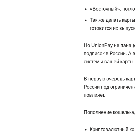
«Восточный», погл
Так же делать карт
готовится их выпуск
Но UnionPay не панаце
подписок в России. А 
системы вашей карты.
В первую очередь карт
России под ограничени
повлияет.
Пополнение кошелька,
Криптовалютный кош