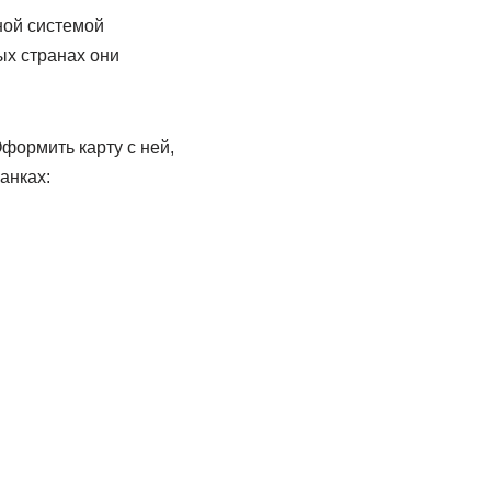
ной системой
ых странах они
формить карту с ней,
анках: