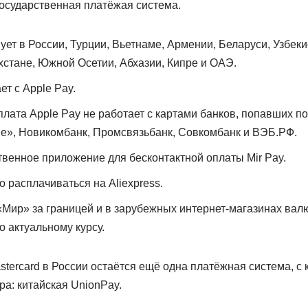
осударственная платёжая система.
ет в России, Турции, Вьетнаме, Армении, Беларуси, Узбеки
хстане, Южной Осетии, Абхазии, Кипре и ОАЭ.
т с Apple Pay.
лата Apple Pay не работает с картами банков, попавших по
е», Новикомбанк, Промсвязьбанк, Совкомбанк и ВЭБ.РФ.
твенное приложение для бесконтактной оплаты Mir Pay.
 расплачиваться на Aliexpress.
«Мир» за границей и в зарубежных интернет-магазинах валю
о актуальному курсу.
astercard в России остаётся ещё одна платёжная система, с 
а: китайская UnionPay.