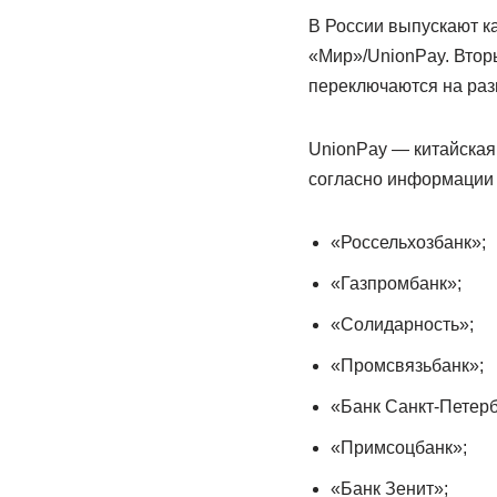
В России выпускают ка
«Мир»/UnionPay. Втор
переключаются на раз
UnionPay — китайская 
согласно информации 
«Россельхозбанк»;
«Газпромбанк»;
«Солидарность»;
«Промсвязьбанк»;
«Банк Санкт-Петерб
«Примсоцбанк»;
«Банк Зенит»;