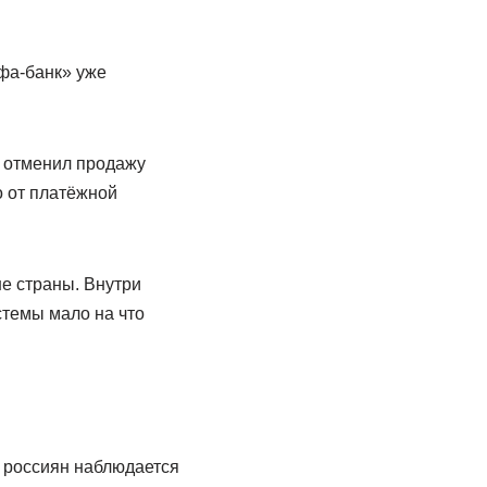
фа-банк» уже
е отменил продажу
о от платёжной
не страны. Внутри
стемы мало на что
и россиян наблюдается