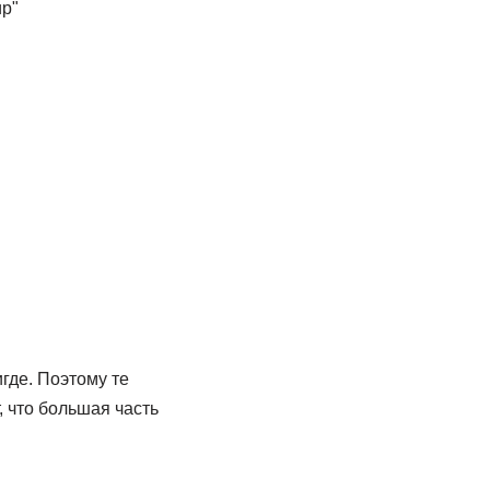
ир"
игде. Поэтому те
, что большая часть