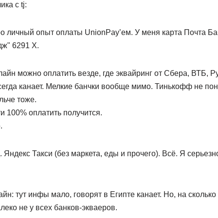
ка с tj:
о личный опыт оплаты UnionPay’ем. У меня карта Почта Ба
ж" 6291 Х.
йн можно оплатить везде, где эквайринг от Сбера, ВТБ, Ру
егда канает. Мелкие банчки вообще мимо. Тинькофф не пон
льче тоже.
и 100% оплатить получится.
.
 Яндекс Такси (без маркета, еды и прочего). Всё. Я серьезн
н: тут инфы мало, говорят в Египте канает. Но, на сколько
алеко не у всех банков-экваеров.