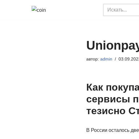
Перейти
к
содержимому
Unionpay
автор:
admin
03.09.202
Как покуп
сервисы п
тезисно С
В России осталось дв