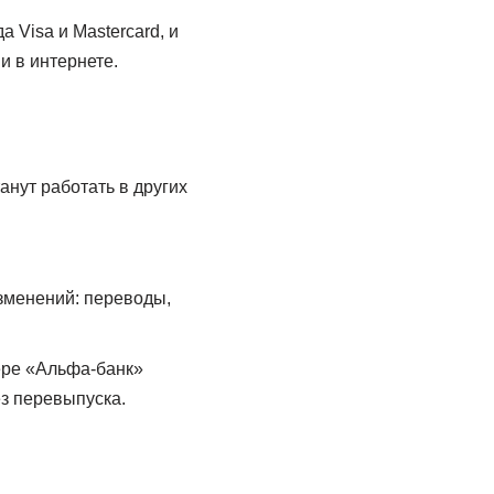
 Visa и Mastercard, и
и в интернете.
анут работать в других
зменений: переводы,
мере «Альфа-банк»
ез перевыпуска.