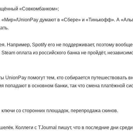
ощённый «Совкомбанком»;
ы «Мир»/UnionPay думают в «Сбере» и «Тинькофф». А «Аль
ать.
я. Например, Spotify его не поддерживает, поэтому вообщ
в Steam оплата из российского банка не пройдёт, независим
ы UnionPay помогут тем, кто собирается путешествовать в
я попадают в основном банки, так что смена платёжной си
 ключи со сторонних площадок, перепродажа скинов.
елёк. Коллеги с TJournal пишут, что в последние дни сред