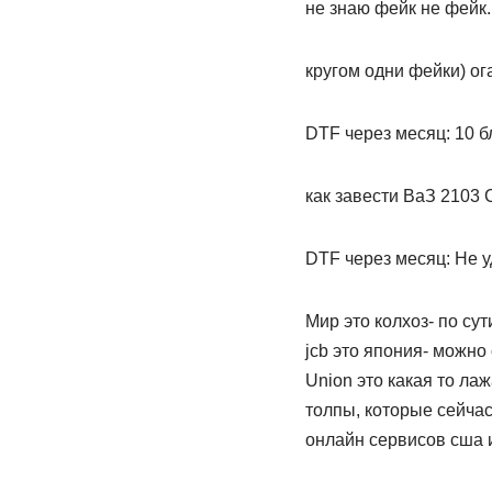
не знаю фейк не фейк.
кругом одни фейки) ог
DTF через месяц: 10 б
как завести ВаЗ 2103
DTF через месяц: Не уд
Мир это колхоз- по сути
jcb это япония- можно
Union это какая то ла
толпы, которые сейчас
онлайн сервисов сша 