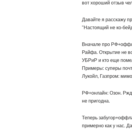
вот хороший отзыв чели
Давайте я расскажу пр
"Настоящий не ко-бейд
Вначале про РФ+оффла
Райфа. Открытие не вс
УБРиР и кто еще поме
Примеры: суперы почт
Лукойл, Газпром: мимо
РФ+онлайн: Озон. Ржд.
не пригодна.
Теперь забугор+оффлай
примерно как у нас. Д