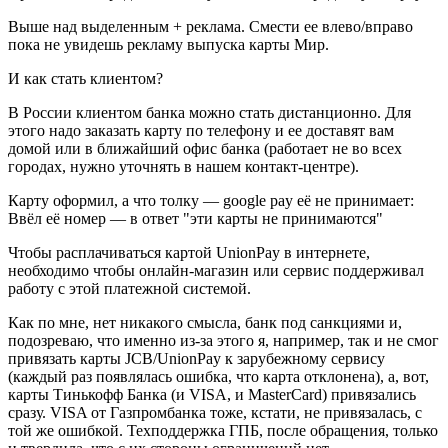
Выше над выделенным + реклама. Смести ее влево/вправо
пока не увидешь рекламу выпуска карты Мир.
И как стать клиентом?
В России клиентом банка можно стать дистанционно. Для
этого надо заказать карту по телефону и ее доставят вам
домой или в ближайший офис банка (работает не во всех
городах, нужно уточнять в нашем контакт-центре).
Карту оформил, а что толку — google pay её не принимает:
Ввёл её номер — в ответ "эти карты не принимаются"
Чтобы расплачиваться картой UnionPay в интернете,
необходимо чтобы онлайн-магазин или сервис поддерживал
работу с этой платежной системой.
Как по мне, нет никакого смысла, банк под санкциями и,
подозреваю, что именно из-за этого я, например, так и не смог
привязать карты JCB/UnionPay к зарубежному сервису
(каждый раз появлялась ошибка, что карта отклонена), а, вот,
карты Тинькофф Банка (и VISA, и MasterCard) привязались
сразу. VISA от Газпромбанка тоже, кстати, не привязалась, с
той же ошибкой. Техподдержка ГПБ, после обращения, только