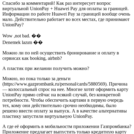
Спасибо за комментарий! Как раз интересует вопрос
виртуальной UnionPay + Huawei Pay для оплаты за границей.
Информации по работе Huawei Pay за границей вообще очень
мало. Действительно работает во всех местах, где принимают
UnionPay?
Wow ,not bad. ��
Denemek lazım ��
Можно ли по ней осуществить бронирование и оплату в
сервисах как booking, airbnb?
А пластик при желании получить можно?
Можно, но пока только за деньги
(https://www.gazprombank.ru/personal/cards/5880569). Причина
— колоссальный спрос на нее. Многие хотят оформить карту
UnionPay прямо сейчас на всякий случай, без конкретной
потребности. Чтобы обеспечить картами в первую очередь
тех, кому они действительно срочно необходимы, было
решено ввести оплату за выпуск. А в качестве альтернативы
пластику запустили виртуальную UnionPay.
А где её оформить в мобильностм приложении Газпромбанка?
Приложение предлагает выпустить только кредитную карту