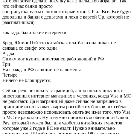
которой хотят сделать покупку как 2 пальца об асфальт . Так
что сейчас банки просто
состригут капусты с лохов которые хотят UP и.. Все. Все будут
довольны и банки с деньгами и лохи с картой Up, которой не
раасплатишься)
как задолбали такие истерички
Бред, ЮнионПэй это китайская платёжка она никак не
связана со свифт. это один
А два
Симку мог купить иностранец работающий в РФ
Три
На граждан РФ санкции не наложены
Четыре
Ничего не блокируется.
Сейчас речь не оплату заграницей, а про оплату покупок в
иностранных интернет магазинах в условиях, когда Visa и MC
не работают. Да и заграницей даже сейчас не запрещено в
принципе использовать карты российских банков, их сейчас
просто невозможно использовать опять же из-за того, что Visa
и MC не работают. Ну и нужно понимать особенности Union
Pay, который нужен был для удобства китайских туристов,
которые уже 2 года в ЕС не ездят. Нужно внимательно
смотреть, где UP работает, потому что из 180 заявленных