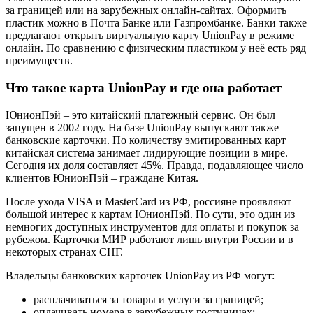
за границей или на зарубежных онлайн-сайтах. Оформить
пластик можно в Почта Банке или Газпромбанке. Банки также
предлагают открыть виртуальную карту UnionPay в режиме
онлайн. По сравнению с физическим пластиком у неё есть ряд
преимуществ.
Что такое карта UnionPay и где она работает
ЮнионПэй – это китайский платежный сервис. Он был
запущен в 2002 году. На базе UnionPay выпускают также
банковские карточки. По количеству эмитированных карт
китайская система занимает лидирующие позиции в мире.
Сегодня их доля составляет 45%. Правда, подавляющее число
клиентов ЮнионПэй – граждане Китая.
После ухода VISA и MasterCard из РФ, россияне проявляют
большой интерес к картам ЮнионПэй. По сути, это один из
немногих доступных инструментов для оплаты и покупок за
рубежом. Карточки МИР работают лишь внутри России и в
некоторых странах СНГ.
Владельцы банковских карточек UnionPay из РФ могут:
расплачиваться за товары и услуги за границей;
оплачивать номера в зарубежных гостиницах;