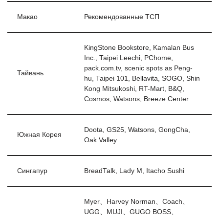
Макао
Рекомендованные ТСП
KingStone Bookstore, Kamalan Bus
Inc., Taipei Leechi, PChome,
pack.com.tv, scenic spots as Peng-
Тайвань
hu, Taipei 101, Bellavita, SOGO, Shin
Kong Mitsukoshi, RT-Mart, B&Q,
Cosmos, Watsons, Breeze Center
Doota, GS25, Watsons, GongCha,
Южная Корея
Oak Valley
Сингапур
BreadTalk, Lady M, Itacho Sushi
Myer、Harvey Norman、Coach、
UGG、MUJI、GUGO BOSS、