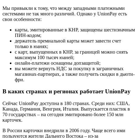
Мы привыкли к тому, что между западными платежными
системами не так много различий. Однако у UnionPay есть
свои особенности:
карты, эмитированные в КНР, защищены шестизначным
ПИН-кодом;
держатель премиальной карты может завести счет
только в юанях;
с карт, выпущенных в КНР, за границей можно снять
максимум 100 тысяч юаней;
онлайн-платежи оснащены допзащитой;
вы можете вернуть НДС за покупку в заграничных
магазинах-партнерах, а также получить скидки в дьюти-
фри.
В каких странах и регионах работает UnionPay
Сейчас UnionPay доступна в 180 странах. Среди них: США,
Канада, Германия, Венгрия, Италия. Выпускается пластик в
70 государствах – на сегодня эмитировано более 150 млн
карточек.
В России карточки внедрили в 2006 году. Чаще всего ими
пользуются жители Дальнего Востока – из-за