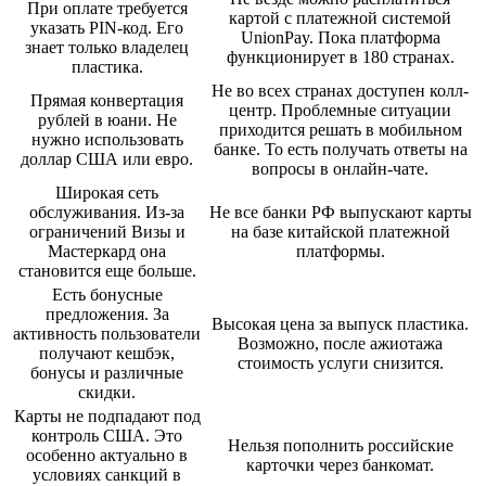
При оплате требуется
картой с платежной системой
указать PIN-код. Его
UnionPay. Пока платформа
знает только владелец
функционирует в 180 странах.
пластика.
Не во всех странах доступен колл-
Прямая конвертация
центр. Проблемные ситуации
рублей в юани. Не
приходится решать в мобильном
нужно использовать
банке. То есть получать ответы на
доллар США или евро.
вопросы в онлайн-чате.
Широкая сеть
обслуживания. Из-за
Не все банки РФ выпускают карты
ограничений Визы и
на базе китайской платежной
Мастеркард она
платформы.
становится еще больше.
Есть бонусные
предложения. За
Высокая цена за выпуск пластика.
активность пользователи
Возможно, после ажиотажа
получают кешбэк,
стоимость услуги снизится.
бонусы и различные
скидки.
Карты не подпадают под
контроль США. Это
Нельзя пополнить российские
особенно актуально в
карточки через банкомат.
условиях санкций в