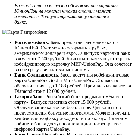
Важно! Цена за выпуск и обслуживание карточек
ЮнионПэй на момент чтения статьи может
измениться. Точную информацию узнавайте в
банке.
Россельхозбанк
. Банк предлагает несколько карт с
ЮнионПэй. Счет можно оформить в рублях,
американском долларе и евро. За выпуск карточки банк
взимает от 7 500 рублей. Клиенты также могут открыть
кобейджинговую карточку МИР-UnionPay. Она сочетает
в себе сразу две платежные системы.
Банк Солидарность
. Здесь доступны кобейджинговые
карты UnionPay Gold и Мир-UnionPay. Стоимость
обслуживания – до 1 188 рублей. Премиальная карточка
Diamond стоит 12 000 рублей.
Газпромбанк
. Российский банк предлагает «Умную
карту». Выпуск пластика стоит 15 000 рублей.
Обслуживание карточки бесплатное. Для клиентов
предусмотрены бонусные программы. Можно получать
кешбэк или надбавку доходности по вкладу. В личном
кабинете банка доступно дистанционное открытие
цифровой карты UnionPay.
Банк Санкт-Петербург
. Выпуск классической карты