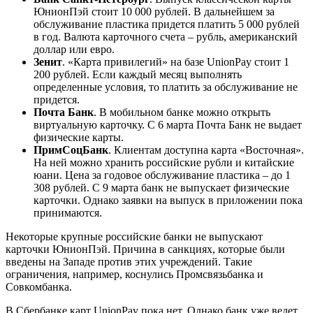
ЮнионПэй стоит 10 000 рублей. В дальнейшем за
обслуживание пластика придется платить 5 000 рублей
в год. Валюта карточного счета – рубль, американский
доллар или евро.
Зенит
. «Карта привилегий» на базе UnionPay стоит 1
200 рублей. Если каждый месяц выполнять
определенные условия, то платить за обслуживание не
придется.
Почта Банк
. В мобильном банке можно открыть
виртуальную карточку. С 6 марта Почта Банк не выдает
физические карты.
ПримСоцБанк
. Клиентам доступна карта «Восточная».
На ней можно хранить российские рубли и китайские
юани. Цена за годовое обслуживание пластика – до 1
308 рублей. С 9 марта банк не выпускает физические
карточки. Однако заявки на выпуск в приложении пока
принимаются.
Некоторые крупные российские банки не выпускают
карточки ЮнионПэй. Причина в санкциях, которые были
введены на Западе против этих учреждений. Такие
ограничения, например, коснулись Промсвязьбанка и
Совкомбанка.
В Сбербанке карт UnionPay пока нет. Однако банк уже ведет