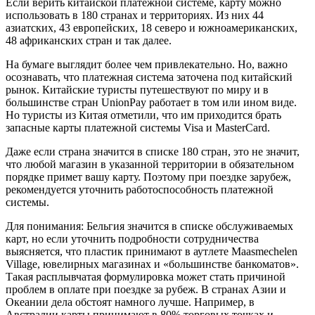
Если верить китайской платежной системе, карту можно
использовать в 180 странах и территориях. Из них 44
азиатских, 43 европейских, 18 северо и южноамериканских,
48 африканских стран и так далее.
На бумаге выглядит более чем привлекательно. Но, важно
осознавать, что платежная система заточена под китайский
рынок. Китайские туристы путешествуют по миру и в
большинстве стран UnionPay работает в том или ином виде.
Но туристы из Китая отметили, что им приходится брать
запасные карты платежной системы Visa и MasterCard.
Даже если страна значится в списке 180 стран, это не значит,
что любой магазин в указанной территории в обязательном
порядке примет вашу карту. Поэтому при поездке зарубеж,
рекомендуется уточнить работоспособность платежной
системы.
Для понимания: Бельгия значится в списке обслуживаемых
карт, но если уточнить подробности сотрудничества
выясняется, что пластик принимают в аутлете Maasmechelen
Village, ювелирных магазинах и «большинстве банкоматов».
Такая расплывчатая формулировка может стать причиной
проблем в оплате при поездке за рубеж. В странах Азии и
Океании дела обстоят намного лучше. Например, в
Австралии карты принимают в 80% торговых точках и