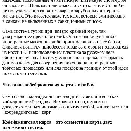
надежды, возложенные на китайскую платежную систему, не
оправдались. Пользователи отмечают, что картами UnionPay
не получается оплачивать товары в зарубежных интернет-
магазинах. Это касается даже тех карт, которые эмитированы
в банках, не включенных в санкционный список.
Сама система тут ни при чем (по крайней мере, так
утверждают ее представители). Оплату блокируют либо
иностранные магазины, либо принимающие оплату банки,
фиксируя попытку приобрести товар со стороны пользователя
из России. С использованием пластика за рубежом дела
обстоят не лучше. Поэтому, если вы планировали оформить
данную карту для совершения покупок на иностранных
торговых площадках или для поездок за границу, от этой идеи
пока стоит отказаться.
Что такое кобейджинговая карта UnionPay
Само слово «кобейджинг» переводится с английского как
«объединение брендов». Исходя из этого, несложно
догадаться о значении самого понятия «кобейджинговых» или
«кобрендинговых» карт.
Кобейджинговая карта –
это совместная карта двух
платежных систем.