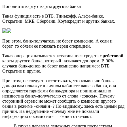
Пополнить карту с карты
другого
банка
Такая функция есть в ВТБ, Тинькофф, Альфа-банке,
Открытии, МКБ, Сбербанк, Хоумкредит и других банках.
При этом, банк-получатель не берет комиссию. А если и
берет, то обязан ее показать перед операцией.
Такая операция называется «стягивание» средств с
дебетовой
карты другого банка, который называют донором. В 90%
случаев банк-донор не берет комиссию например: ВТБ,
Открытие и другие.
При этом, не следует рассчитывать, что комиссию банка-
донора вам покажут в личном кабинете вашего банка, она
определяется тарифами банка-донора и принципиально
неизвестна банку-получателю от слова «совсем». Почему
сторонний сервис не может сообщить о комиссии другого
банка в режиме «онлайн»? По-видимому, здесь есть целый ряд
причин. На недоумение «почему мне не показали
информацию о комиссии» — банки отвечают:
В случае перевода денежных средств посредством