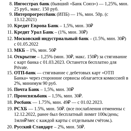
Ингосстрах банк
(бывший «Банк Союз») — 1,25%, мин.
25 руб., макс. 150 руб.
Интерпрогрессбанк
(ИПБ) — 1%, мин. 50р. (с
13.12.2021)
Кредит Европа Банк
– 1,5%, мин. 30₽
Кредит Урал Банк
– (1%, мин. 30₽)
Московский индустриальный банк
– (1.5%, мин. 30₽)
с 01.05.2022
МКБ
– 1%, мин. 50₽
Открытие
– 1,25% (мин. 30₽, макс. 150₽) за стягивание
с карт банка с 01.03.2023. Останется бесплатно для
Private.
ОТП-банк
— стягивание с дебетовых карт «ОТП
Банка» через сторонние сервисы облагается комиссией в
2%, минимум 90 руб.
Почта Банк
– 1,5%, мин. 30₽
Промсвязьбанк
– 1,5%, мин. 30₽.
Росбанк
— 1.75%, мин. 49₽ — с 01.02.2023.
РСХБ
— 1.5%, мин. 50₽. (все послабления отменены с
12.12.2022, ранее был бесплатный лимит 100к/день;
1млн₽/мес с каждой карты с отдельным счётом.).
Русский Стандарт
– 2%, мин. 50₽.