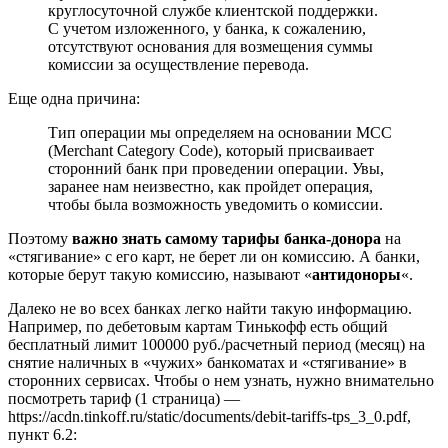
круглосуточной службе клиентской поддержки.
С учетом изложенного, у банка, к сожалению,
отсутствуют основания для возмещения суммы
комиссии за осуществление перевода.
Еще одна причина:
Тип операции мы определяем на основании MCC
(Merchant Category Code), который присваивает
сторонний банк при проведении операции. Увы,
заранее нам неизвестно, как пройдет операция,
чтобы была возможность уведомить о комиссии.
Поэтому
важно знать самому тарифы банка-донора
на
«стягивание» с его карт, не берет ли он комиссию. А банки,
которые берут такую комиссию, называют «
антидоноры
«.
Далеко не во всех банках легко найти такую информацию.
Например, по дебетовым картам Тинькофф есть общий
бесплатный лимит 100000 руб./расчетный период (месяц) на
снятие наличных в «чужих» банкоматах и «стягивание» в
сторонних сервисах. Чтобы о нем узнать, нужно внимательно
посмотреть тариф (1 страница) —
https://acdn.tinkoff.ru/static/documents/debit-tariffs-tps_3_0.pdf,
пункт 6.2: