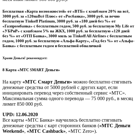
Бесплатная
«Карта возможностей»
от «ВТБ» с кэшбэком 20% на всё,
3000 руб.
за «120наВсё Плюс» от «Росбанка»,
3000 руб.
за вечно
бесплатную Tinkoff Platinum,
3000 руб.
за «180 дней без %» от
«Газпромбанка» с бесплатным годом,
500 руб.
за бесплатную My Life от
«УБРиР» с кэшбэком 5% на ЖКХ,
1000 руб.
за бесплатную «120 дней
без %» от «ОТП Банка»,
3000 миль
за Tinkoff All Airlines с бесплатным
годом,
1000 руб.
за бесплатную «Альфа-Карту»,
«Год без %»
от «Альфа-
Банка» с бесплатным годом и бесплатной обналичкой
Храни Деньги! рекомендует:
8
Карта «МТС SMART Деньги»
На карту
«МТС Смарт Деньги»
можно бесплатно стягивать
денежные средства от 5000 рублей с других карт, если
инициировать перевод через собственный сервис «МТС».
Максимальная сумма одного перевода — 75 000 руб., в месяц
лимит 850 000 руб.
UPD: 12.06.2020
Все карты «МТС Банка» научились бесплатно стягивать
денежные средства с карт сторонних банков (
«МТС Деньги
Weekend»
,
«МТС Cashback»
, «МТС Zero»).