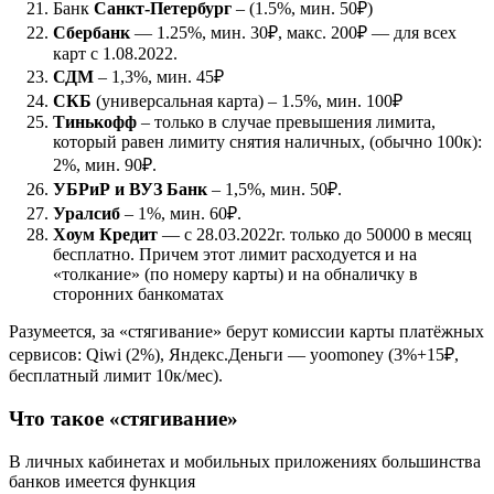
Банк
Санкт-Петербург
– (1.5%, мин. 50₽)
Сбербанк
— 1.25%, мин. 30₽, макс. 200₽ — для всех
карт с 1.08.2022.
СДМ
– 1,3%, мин. 45₽
СКБ
(универсальная карта) – 1.5%, мин. 100₽
Тинькофф
– только в случае превышения лимита,
который равен лимиту снятия наличных, (обычно 100к):
2%, мин. 90₽.
УБРиР и ВУЗ Банк
– 1,5%, мин. 50₽.
Уралсиб
– 1%, мин. 60₽.
Хоум Кредит
— с 28.03.2022г. только до 50000 в месяц
бесплатно. Причем этот лимит расходуется и на
«толкание» (по номеру карты) и на обналичку в
сторонних банкоматах
Разумеется, за «стягивание» берут комиссии карты платёжных
сервисов: Qiwi (2%), Яндекс.Деньги — yoomoney (3%+15₽,
бесплатный лимит 10к/мес).
Что такое «стягивание»
В личных кабинетах и мобильных приложениях большинства
банков имеется функция