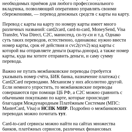
необходимых приёмов для любого профессионального
вкладчика, позволяющий оперативно управлять своими
сбережениями, — перевод денежных средств с карты на карту.
Перевод с карты на карту по номеру карты имеет много
различных названий: card2card, card-to-card, MoneySend, Visa
Transfer, Visa Direct, C2C, манисенд, cи-ту-cи и т.д. Однако
суть таких переводов, естественно, одинакова: нужно ввести
номер карты, срок её действия и cvc2(cvv2) код карты с
которой вы отправляете деньги (карты-донора), а также номер
карты, куда вы хотите отправить деньги, и саму сумму
перевода.
Важно не путать межбанковские переводы (требуется
указывать номер счёта, БИК банка, назначение платежа) с
Card2Card переводами. Механизм у них абсолютно другой.
Если немного упростить, то межбанковские переводы
совершаются при помощи ЦБ РФ, а С2С можно сравнить с
обычными покупками по карте, которые происходят
благодаря Международным Платёжным Системам (МПС:
MasterCard, Visa) и
НСПК МИР
. Подробно о межбанковских
переводах можно почитать
тут
.
Card-to-card сервисы можно найти на сайтах множества
банков, платёжных сервисов, различных финансовых