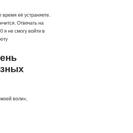
е время её устраняете.
нчится. Отвечать на
0 я не смогу войти в
боту
чень
азных
 моей воли»,