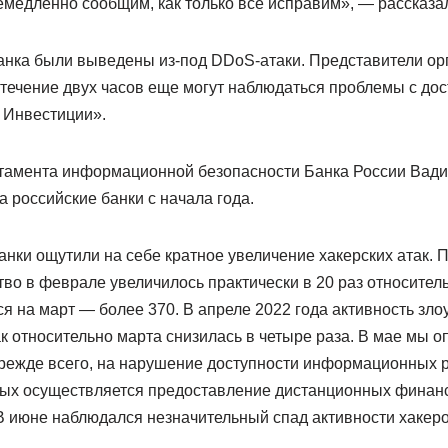
медленно сообщим, как только все исправим», — рассказал
банка были выведены из-под DDoS-атаки. Представители ор
в течение двух часов еще могут наблюдаться проблемы с дос
 Инвестиции».
тамента информационной безопасности Банка России Вади
а российские банки с начала года.
анки ощутили на себе кратное увеличение хакерских атак.
тво в феврале увеличилось практически в 20 раз относите
ся на март — более 370. В апреле 2022 года активность зл
 относительно марта снизилась в четыре раза. В мае мы о
прежде всего, на нарушение доступности информационных р
ых осуществляется предоставление дистанционных финанс
В июне наблюдался незначительный спад активности хакеро