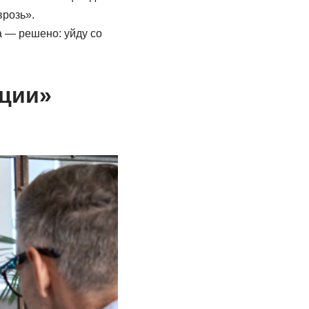
врозь».
а — решено: уйду со
ции»