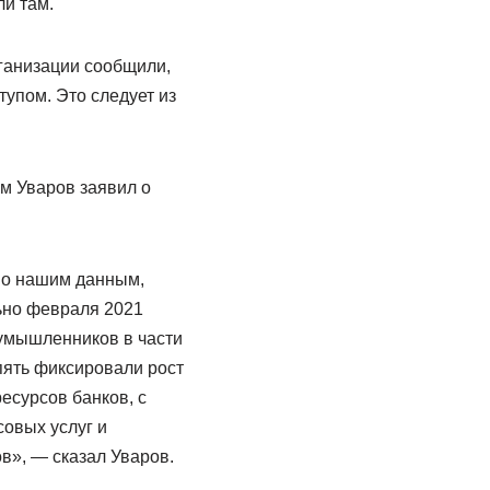
и там.
ганизации сообщили,
тупом. Это следует из
м Уваров заявил о
 По нашим данным,
льно февраля 2021
оумышленников в части
пять фиксировали рост
есурсов банков, с
овых услуг и
в», — сказал Уваров.