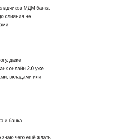
вкладчиков МДМ банка
до слияния не
ами.
огу, даже
анк онлайн 2.0 уже
ами, вкладами или
а и банка
е знаю чего ещё ждать