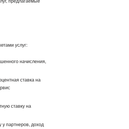
слуг, предлагаемые
етами услуг:
ышенного начисления,
оцентная ставка на
ервис
тную ставку на
у у партнеров, доход