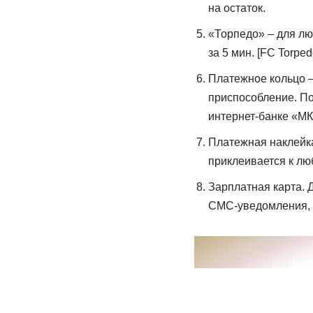
на остаток.
«Торпедо» – для лю
за 5 мин. [FC Torpedo
Платежное кольцо –
приспособление. По
интернет-банке «М
Платежная наклейка
приклеивается к лю
Зарплатная карта. 
СМС-уведомления, б