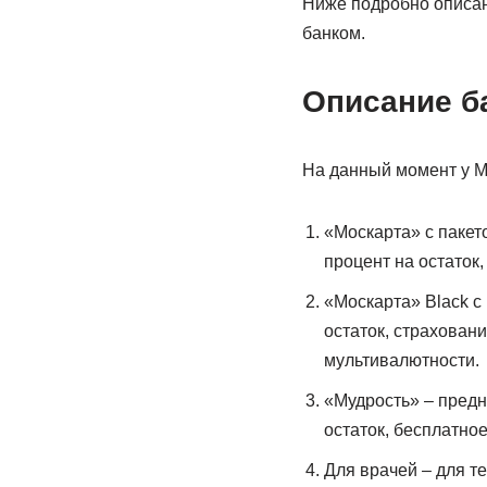
Ниже подробно описано
банком.
Описание б
На данный момент у МК
«Москарта» с пакет
процент на остаток
«Москарта» Black с
остаток, страхован
мультивалютности.
«Мудрость» – предн
остаток, бесплатно
Для врачей – для те