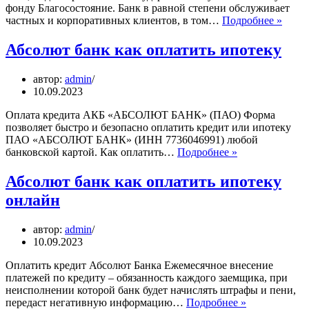
фонду Благосостояние. Банк в равной степени обслуживает
Абсо
частных и корпоративных клиентов, в том…
Подробнее »
банк
с
Абсолют банк как оплатить ипотеку
каког
года
автор:
admin
сущес
10.09.2023
Оплата кредита АКБ «АБСОЛЮТ БАНК» (ПАО) Форма
позволяет быстро и безопасно оплатить кредит или ипотеку
ПАО «АБСОЛЮТ БАНК» (ИНН 7736046991) любой
Абсолют
банковской картой. Как оплатить…
Подробнее »
банк
как
Абсолют банк как оплатить ипотеку
оплатить
онлайн
ипотеку
автор:
admin
10.09.2023
Оплатить кредит Абсолют Банка Ежемесячное внесение
платежей по кредиту – обязанность каждого заемщика, при
неисполнении которой банк будет начислять штрафы и пени,
Абсолют
передаст негативную информацию…
Подробнее »