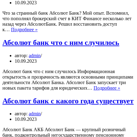
10.09.2023
Что за странный банк Абсолют Банк? Мой опыт. Вспомнил,
что пополнял брокерский счет в КИТ Финансе несколько лет
назад через АбсолютБанк. Решил восстановить доступ
Абсолют
к…
Подробнее »
банк
что
Абсолют банк что с ним случилось
это
за
автор:
admin
банк
10.09.2023
Абсолют банк что с ним случилось Информационная
открытость и прозрачность являются основными принципами
деятельности Абсолют Банка. Абсолют Банк запускает три
Абсолю
новых пакета тарифов для юридических…
Подробнее »
банк
что
Абсолют банк с какого года существует
с
ним
автор:
admin
случило
10.09.2023
Абсолют Банк АКБ Абсолют Банк — крупный розничный
банк, подконтрольный негосударственному пенсионному