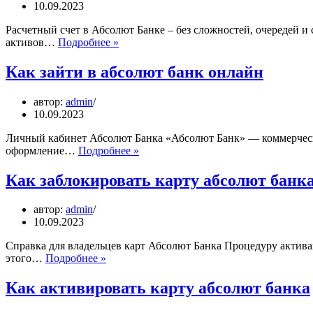
10.09.2023
Расчетный счет в Абсолют Банке – без сложностей, очередей
Как
активов…
Подробнее »
закрыть
счет
Как зайти в абсолют банк онлайн
в
абсолют
автор:
admin
банке
10.09.2023
Личный кабинет Абсолют Банка «Абсолют Банк» — коммерчески
Как
оформление…
Подробнее »
зайти
в
Как заблокировать карту абсолют банк
абсолют
банк
автор:
admin
онлайн
10.09.2023
Справка для владельцев карт Абсолют Банка Процедуру актива
Как
этого…
Подробнее »
заблокировать
карту
Как активировать карту абсолют банка
абсолют
банка