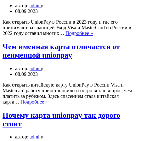
автор:
admin
08.09.2023
Как открыть UnionPay в России в 2023 году и где его
принимают за границей Уход Visa и MasterCard из России в
Чем
2022 году оставил многих…
Подробнее »
региональные
карты
Чем именная карта отличается от
unionpay
неименной unionpay
отличаются
от
международных
автор:
admin
08.09.2023
Как открыть китайскую карту UnionPay в России Visa и
Mastercard работу приостановили и остро встал вопрос, чем
платить за рубежом. Здесь спасением стала китайская
Чем
карта…
Подробнее »
именная
карта
Почему карта unionpay так дорого
отличается
стоит
от
неименной
unionpay
автор:
admin