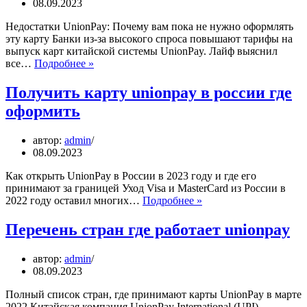
08.09.2023
Недостатки UnionPay: Почему вам пока не нужно оформлять
эту карту Банки из-за высокого спроса повышают тарифы на
выпуск карт китайской системы UnionPay. Лайф выяснил
Почему
все…
Подробнее »
карта
unionpay
Получить карту unionpay в россии где
так
оформить
дорого
стоит
автор:
admin
08.09.2023
Как открыть UnionPay в России в 2023 году и где его
принимают за границей Уход Visa и MasterCard из России в
Получить
2022 году оставил многих…
Подробнее »
карту
unionpay
Перечень стран где работает unionpay
в
россии
автор:
admin
где
08.09.2023
оформить
Полный список стран, где принимают карты UnionPay в марте
2022 Китайская компания UnionPay International (UPI)