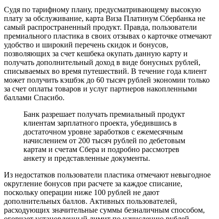
Судя по тарифному плану, предусматривающему высокую
плату за обслуживание, карта Виза Платинум Сбербанка не
самый распространенный продукт. Правда, пользователи
премиального пластика в своих отзывах о карточке отмечают
удобство и широкий перечень скидок и бонусов,
позволяющих за счет кешбека окупать данную карту и
получать дополнительный доход в виде бонусных рублей,
списываемых во время путешествий. В течение года клиент
может получить кэшбэк до 60 тысяч рублей экономии только
за счет оплаты товаров и услуг партнеров накопленными
баллами Спасибо.
Банк разрешает получать премиальный продукт
клиентам зарплатного проекта, убедившись в
достаточном уровне заработков с ежемесячным
начислением от 200 тысяч рублей по дебетовым
картам и счетам Сбера и подробно рассмотрев
анкету и представленные документы.
Из недостатков пользователи пластика отмечают невыгодное
округление бонусов при расчете за каждое списание,
поскольку операции ниже 100 рублей не дают
дополнительных баллов. Активных пользователей,
расходующих значительные суммы безналичным способом,
огорчает установленный лимит по начислению рублей