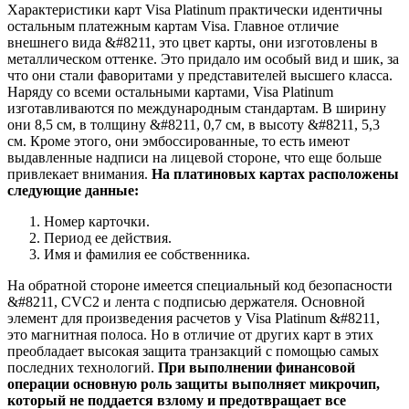
Характеристики карт Visa Platinum практически идентичны
остальным платежным картам Visa. Главное отличие
внешнего вида &#8211, это цвет карты, они изготовлены в
металлическом оттенке. Это придало им особый вид и шик, за
что они стали фаворитами у представителей высшего класса.
Наряду со всеми остальными картами, Visa Platinum
изготавливаются по международным стандартам. В ширину
они 8,5 см, в толщину &#8211, 0,7 см, в высоту &#8211, 5,3
см. Кроме этого, они эмбоссированные, то есть имеют
выдавленные надписи на лицевой стороне, что еще больше
привлекает внимания.
На платиновых картах расположены
следующие данные:
Номер карточки.
Период ее действия.
Имя и фамилия ее собственника.
На обратной стороне имеется специальный код безопасности
&#8211, CVC2 и лента с подписью держателя. Основной
элемент для произведения расчетов у Visa Platinum &#8211,
это магнитная полоса. Но в отличие от других карт в этих
преобладает высокая защита транзакций с помощью самых
последних технологий.
При выполнении финансовой
операции основную роль защиты выполняет микрочип,
который не поддается взлому и предотвращает все