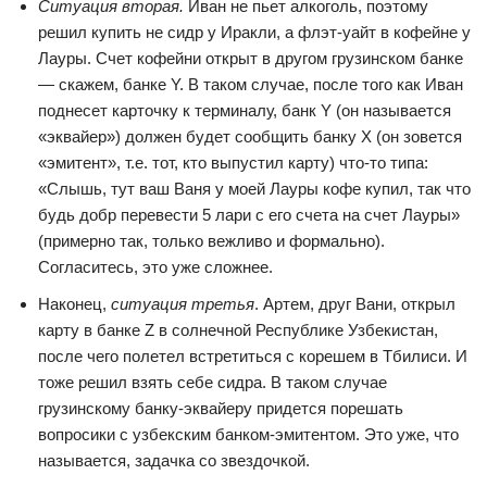
Ситуация вторая.
Иван не пьет алкоголь, поэтому
решил купить не сидр у Иракли, а флэт-уайт в кофейне у
Лауры. Счет кофейни открыт в другом грузинском банке
— скажем, банке Y. В таком случае, после того как Иван
поднесет карточку к терминалу, банк Y (он называется
«эквайер») должен будет сообщить банку X (он зовется
«эмитент», т.е. тот, кто выпустил карту) что-то типа:
«Слышь, тут ваш Ваня у моей Лауры кофе купил, так что
будь добр перевести 5 лари с его счета на счет Лауры»
(примерно так, только вежливо и формально).
Согласитесь, это уже сложнее.
Наконец,
ситуация третья
. Артем, друг Вани, открыл
карту в банке Z в солнечной Республике Узбекистан,
после чего полетел встретиться с корешем в Тбилиси. И
тоже решил взять себе сидра. В таком случае
грузинскому банку-эквайеру придется порешать
вопросики с узбекским банком-эмитентом. Это уже, что
называется, задачка со звездочкой.