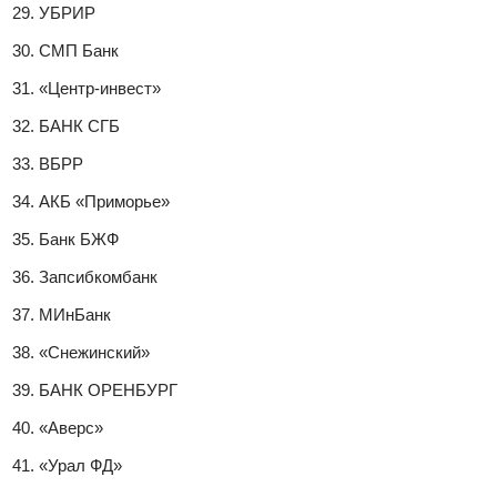
УБРИР
СМП Банк
«Центр-инвест»
БАНК СГБ
ВБРР
АКБ «Приморье»
Банк БЖФ
Запсибкомбанк
МИнБанк
«Снежинский»
БАНК ОРЕНБУРГ
«Аверс»
«Урал ФД»