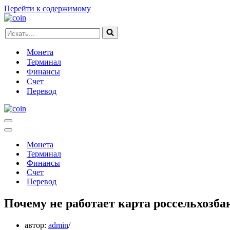
Перейти к содержимому
Искать...
Монета
Терминал
Финансы
Счет
Перевод
Меню
навигации
Меню
навигации
Монета
Терминал
Финансы
Счет
Перевод
Почему не работает карта россельхозба
автор:
admin