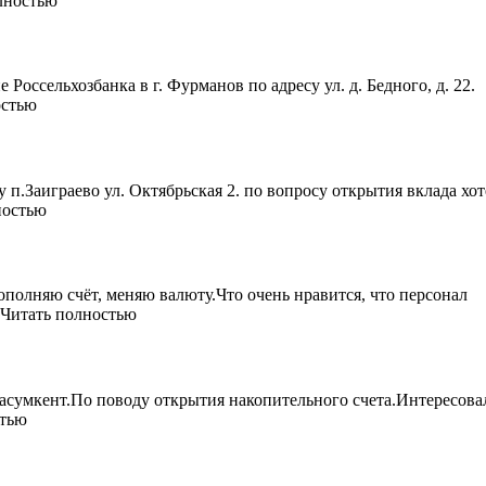
олностью
 Россельхозбанка в г. Фурманов по адресу ул. д. Бедного, д. 22.
остью
у п.Заиграево ул. Октябрьская 2. по вопросу открытия вклада хот
ностью
ополняю счёт, меняю валюту.Что очень нравится, что персонал
. Читать полностью
Касумкент.По поводу открытия накопительного счета.Интересова
стью