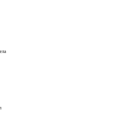
ела
л