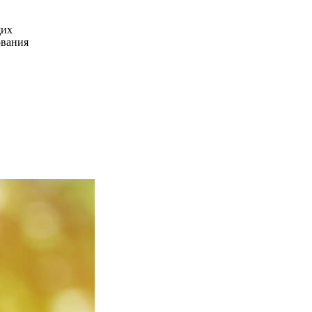
щих
ования