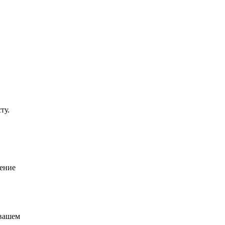
ту.
шение
 вашем