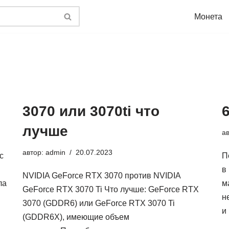
Монета
3070 или 3070ti что
6
лучше
а
автор:
admin
20.07.2023
с
П
в
NVIDIA GeForce RTX 3070 против NVIDIA
ла
м
GeForce RTX 3070 Ti Что лучше: GeForce RTX
н
3070 (GDDR6) или GeForce RTX 3070 Ti
и
(GDDR6X), имеющие объем