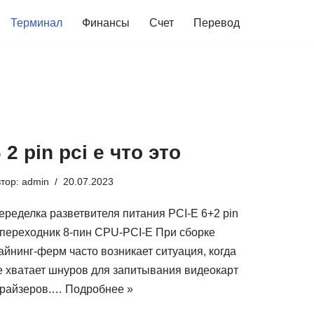
Терминал
Финансы
Счет
Перевод
 2 pin pci e что это
втор:
admin
20.07.2023
еределка разветвителя питания PCI-E 6+2 pin
 переходник 8-пин CPU-PCI-E При сборке
айнинг-ферм часто возникает ситуация, когда
е хватает шнуров для запитывания видеокарт
 райзеров.…
Подробнее »