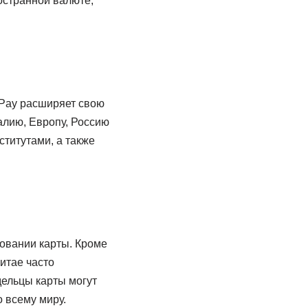
ностранной валюте,
nPay расширяет свою
алию, Европу, Россию
титутами, а также
зовании карты. Кроме
итае часто
дельцы карты могут
 всему миру.