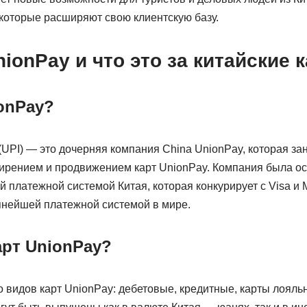
 которые расширяют свою клиентскую базу.
nionPay и что это за китайские 
onPay?
l (UPI) — это дочерняя компания China UnionPay, которая за
ением и продвижением карт UnionPay. Компания была осно
 платежной системой Китая, которая конкурирует с Visa и M
пнейшей платежной системой в мире.
арт UnionPay?
видов карт UnionPay: дебетовые, кредитные, карты лояльн