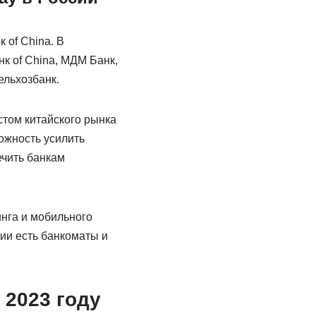
 of China. В
к of China, МДМ Банк,
ельхозбанк.
стом китайского рынка
можность усилить
ечить банкам
инга и мобильного
сии есть банкоматы и
 2023 году