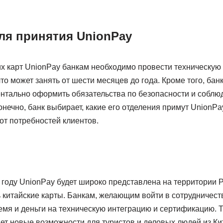
ля принятия UnionPay
их карт UnionPay банкам необходимо провести техническую
то может занять от шести месяцев до года. Кроме того, ба
нтально оформить обязательства по безопасности и соблю
нечно, банк выбирает, какие его отделения примут UnionPa
от потребностей клиентов.
 году UnionPay будет широко представлена на территории Р
 китайские карты. Банкам, желающим войти в сотрудничеств
емя и деньги на техническую интеграцию и сертификацию. 
т новые возможности для туристов и деловых людей из Кит