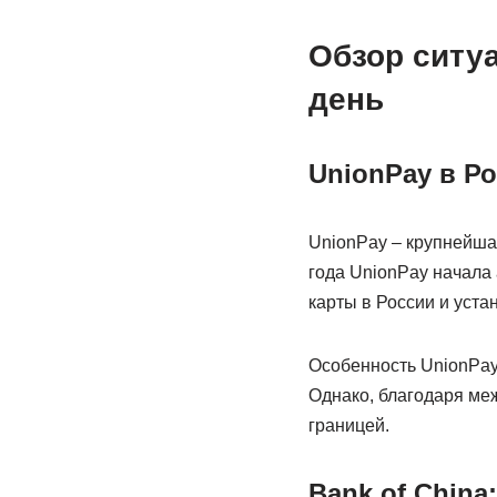
Обзор ситу
день
UnionPay в Р
UnionPay – крупнейша
года UnionPay начала 
карты в России и уста
Особенность UnionPay 
Однако, благодаря ме
границей.
Bank of Chin