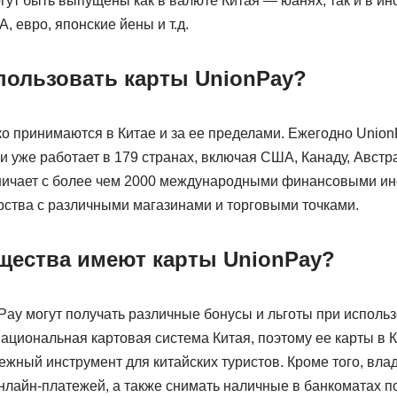
огут быть выпущены как в валюте Китая — юанях, так и в и
, евро, японские йены и т.д.
пользовать карты UnionPay?
о принимаются в Китае и за ее пределами. Ежегодно Unio
и уже работает в 179 странах, включая США, Канаду, Австр
удничает с более чем 2000 международными финансовыми инс
рства с различными магазинами и торговыми точками.
щества имеют карты UnionPay?
Pay могут получать различные бонусы и льготы при исполь
национальная картовая система Китая, поэтому ее карты в К
ежный инструмент для китайских туристов. Кроме того, вла
нлайн-платежей, а также снимать наличные в банкоматах по