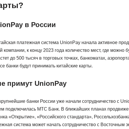
карты?
ionPay в России
итайская платежная система UnionPay начала активное про
 компании, к концу 2023 года количество мест, где можно б
стет до 500 тысяч в торговых точках, банкоматах, аэропорт
все банки будут принимать китайские карты.
ые примут UnionPay
крупнейшие банки России уже начали сотрудничество с Uni
тем подключилась МТС Банк. В ближайших планах продвиже
нка «Открытие», «Российского стандарта», Россельхозбанка
ежная система может начать сотрудничество с Восточным 