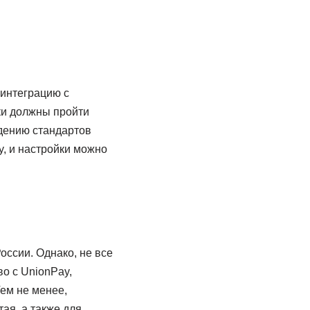
 интеграцию с
нки должны пройти
дению стандартов
y, и настройки можно
оссии. Однако, не все
о с UnionPay,
Тем не менее,
ая, а также для