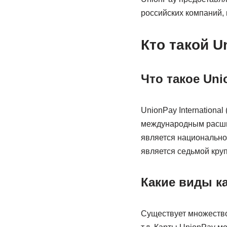
российских компаний,
Кто такой U
Что такое Uni
UnionPay Internationa
международным расшир
является национальной
является седьмой кру
Какие виды к
Существует множество 