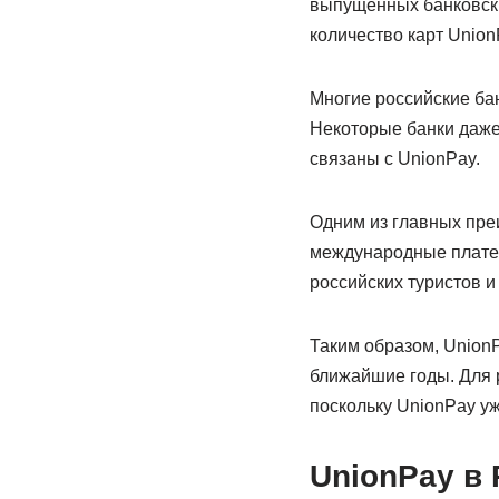
выпущенных банковских
количество карт Union
Многие российские бан
Некоторые банки даже
связаны с UnionPay.
Одним из главных преи
международные платеж
российских туристов и
Таким образом, UnionP
ближайшие годы. Для 
поскольку UnionPay уж
UnionPay в 