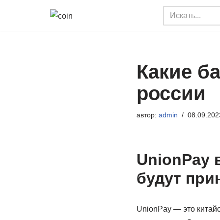
Перейти
к
содержимому
Какие б
россии
автор:
admin
08.09.202
UnionPay в
будут при
UnionPay — это китайс