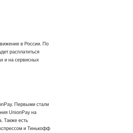
движение в России. По
удет расплатиться
ах и на сервисных
onPay. Первыми стали
ния UnionPay на
. Также есть
экспрессом и Тинькофф