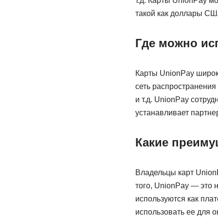
т.д. Карты UnionPay м
такой как доллары США
Где можно ис
Карты UnionPay широк
сеть распространения 
и т.д. UnionPay сотр
устанавливает партне
Какие преиму
Владельцы карт Union
того, UnionPay — это 
используются как плат
использовать ее для о