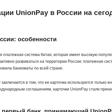
ации UnionPay в России на сег
оссии: особенности
я платежная система Китая, которая имеет высокую популя
активно развиваться на территории России: платежная сис
новила банкоматы по всей стране.
заключается в том, что ее карточки используются только вн
ждународным соглашениям, карточки UnionPay стали прини
a: первый банк, принимающий UnionP