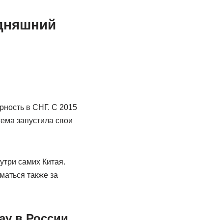
одняшний
рность в СНГ. С 2015
тема запустила свои
утри самих Китая.
маться также за
ay в России