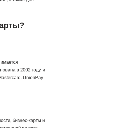
карты?
нимается
вана в 2002 году, и
astercard. UnionPay
ости, бизнес-карты и