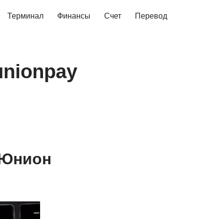
Терминал
Финансы
Счет
Перевод
unionpay
 Юнион