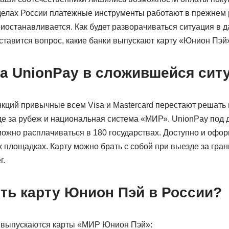
еделах России платежные инструменты работают в прежнем 
иостанавливается. Как будет разворачиваться ситуация в 
ставится вопрос, какие банки выпускают карту «Юнион Пэй»
а UnionPay в сложившейся сит
кций привычные всем Visa и Mastercard перестают решать 
де за рубеж и национальная система «МИР». UnionPay под 
можно расплачиваться в 180 государствах. Доступно и офо
 площадках. Карту можно брать с собой при выезде за гран
г.
ть карту Юнион Пэй в России?
и выпускаются карты «МИР Юнион Пэй»: