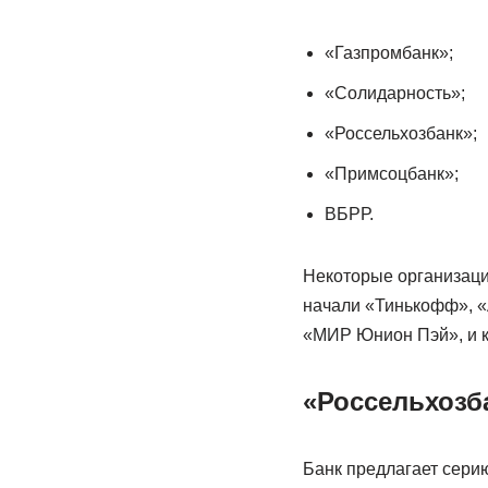
«Газпромбанк»;
«Солидарность»;
«Россельхозбанк»;
«Примсоцбанк»;
ВБРР.
Некоторые организаци
начали «Тинькофф», «
«МИР Юнион Пэй», и к
«Россельхозб
Банк предлагает сери