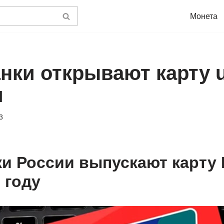
Монета
анки открывают карту 
и
3
ки России выпускают карту
 году