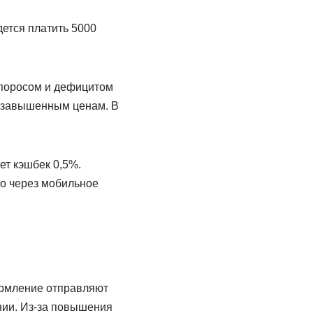
дется платить 5000
споросом и дефицитом
о завышенным ценам. В
ет кэшбек 0,5%.
то через мобильное
ормление отправляют
нии. Из-за повышения