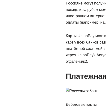
Россияне могут получи
поездках за рубеж мож
иностранном интернет-
оплаты (например, на A
Карты UnionPay можно
карт у всех банков ра
платёжной системой «М
через UnionPay). Акту
отделениях).
Платежная
Дебетовые карты