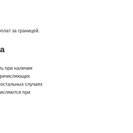
плат за границей.
ка
ть при наличии
перечисляющих
 остальных случаях
числяются при