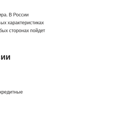
ира. В России
вых характеристиках
бых сторонах пойдет
сии
 кредитные