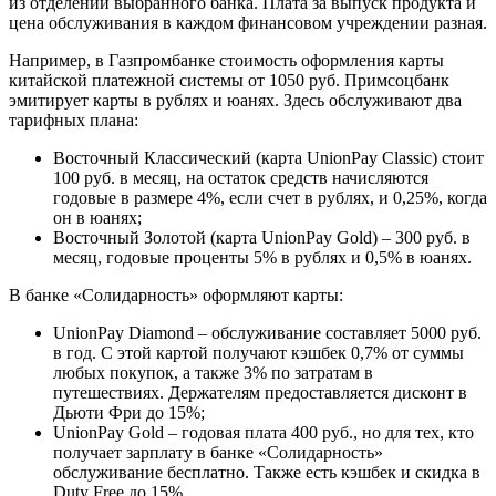
из отделений выбранного банка. Плата за выпуск продукта и
цена обслуживания в каждом финансовом учреждении разная.
Например, в Газпромбанке стоимость оформления карты
китайской платежной системы от 1050 руб. Примсоцбанк
эмитирует карты в рублях и юанях. Здесь обслуживают два
тарифных плана:
Восточный Классический (карта UnionPay Classic) стоит
100 руб. в месяц, на остаток средств начисляются
годовые в размере 4%, если счет в рублях, и 0,25%, когда
он в юанях;
Восточный Золотой (карта UnionPay Gold) – 300 руб. в
месяц, годовые проценты 5% в рублях и 0,5% в юанях.
В банке «Солидарность» оформляют карты:
UnionPay Diamond – обслуживание составляет 5000 руб.
в год. С этой картой получают кэшбек 0,7% от суммы
любых покупок, а также 3% по затратам в
путешествиях. Держателям предоставляется дисконт в
Дьюти Фри до 15%;
UnionPay Gold – годовая плата 400 руб., но для тех, кто
получает зарплату в банке «Солидарность»
обслуживание бесплатно. Также есть кэшбек и скидка в
Duty Free до 15%.