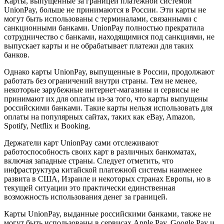
Карты, выпущенные за границей платежной системой
UnionPay, больше не принимаются в России. Эти карты не
могут быть использованы с терминалами, связанными с
санкционными банками. UnionPay полностью прекратила
сотрудничество с банками, находящимися под санкциями, не
выпускает карты и не обрабатывает платежи для таких
банков.
Однако карты UnionPay, выпущенные в России, продолжают
работать без ограничений внутри страны. Тем не менее,
некоторые зарубежные интернет-магазины и сервисы не
принимают их для оплаты из-за того, что карты выпущены
российскими банками. Такие карты нельзя использовать для
оплаты на популярных сайтах, таких как eBay, Amazon,
Spotify, Netflix и Booking.
Держатели карт UnionPay сами отслеживают
работоспособность своих карт в различных банкоматах,
включая западные страны. Следует отметить, что
инфраструктура китайской платежной системы наименее
развита в США, Израиле и некоторых странах Европы, но в
текущей ситуации это практически единственная
возможность использования денег за границей.
Карты UnionPay, выданные российскими банками, также не
могут быть использованы в сервисах Apple Pay, Google Pay и