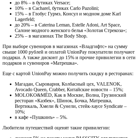
до 8% – в бутиках Versace;
10% – в Cacharel, бутиках Carlo Pazolini;
15% – в Глобус Гурмэ, Консул и модном доме Karl
Lagerfeld;
до 20% – в Caterina Leman, Estelle Adoni, Art Space,
Салоне модного женского белья «Золотая Стрекоза»;
25% – в магазинах The Body Shop.
При выборе сувениров в магазинах «Владгифтс» на сумму
свыше 1000 рублей и оплатой UnionPay покупатели получают
подарки. А также дисконт до 15% и прочие привилегии в сети
подарков и сувениров «Матрешка».
Еще с картой UnionPay можно получить скидку в ресторанах:
Магадан, Сыроварня, Колбасный цех, VALENOK,
Avocado Queen, Crabber, Китайские новости – 15%;
MOLOKO&MЁD, Как в Москве, Волна, Грузинский
ресторан «Казбек», Шинок, Бочка, Матрешка,
Вертикаль, Хмели & Сунели, стейк-хаусе Syndicate –
10%;
в кафе «Пушкинъ» – 5%.
Любители путешествий оценят такие привилегии: