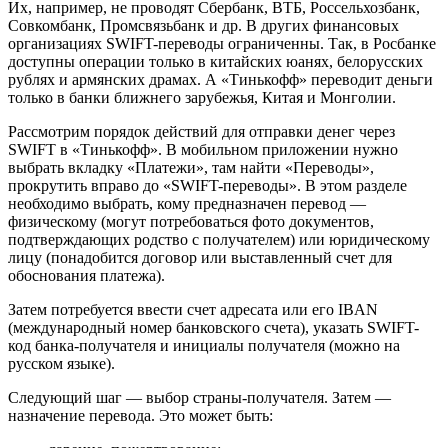
Их, например, не проводят Сбербанк, ВТБ, Россельхозбанк,
Совкомбанк, Промсвязьбанк и др. В других финансовых
организациях SWIFT-переводы ограниченны. Так, в Росбанке
доступны операции только в китайских юанях, белорусских
рублях и армянских драмах. А «Тинькофф» переводит деньги
только в банки ближнего зарубежья, Китая и Монголии.
Рассмотрим порядок действий для отправки денег через
SWIFT в «Тинькофф». В мобильном приложении нужно
выбрать вкладку «Платежи», там найти «Переводы»,
прокрутить вправо до «SWIFT-переводы». В этом разделе
необходимо выбрать, кому предназначен перевод —
физическому (могут потребоваться фото документов,
подтверждающих родство с получателем) или юридическому
лицу (понадобится договор или выставленный счет для
обоснования платежа).
Затем потребуется ввести счет адресата или его IBAN
(международный номер банковского счета), указать SWIFT-
код банка-получателя и инициалы получателя (можно на
русском языке).
Следующий шаг — выбор страны-получателя. Затем —
назначение перевода. Это может быть: