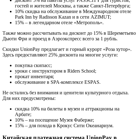
дисконт 5% на пакеты услуг PASSCITY для туристов,
гостей и жителей Москвы, а также Санкт-Петербурга;
10% скидка на обслуживание в Международном отеле
Park Inn by Radisson Kazan и в сети AZIMUT;
15% – в легендарном отеле «Метрополь».
Также можно рассчитывать на дисконт до 15% в Шереметьево
Дьюти Фри и проезд в Аэроэкспресс всего за 1 рубль.
Скидки UnionPay предлагает и горный курорт «Роза хутор».
Здесь предоставляют 25% дисконта на многие услуги:
покупка скипасс;
уроки с инструктором в Riders School;
прокат инвентаря;
обслуживание в SPA-комплексе ESPAS.
Не остались без внимания и ценители культурного отдыха.
Для них предусмотрены:
скидка 10% на билеты в музеи и аттракционы на
Арбате;
10% – на посещение Музея Фаберже;
15% – для похода в Крокус Сити Океанариум.
Китайская платежная система UnionPay в