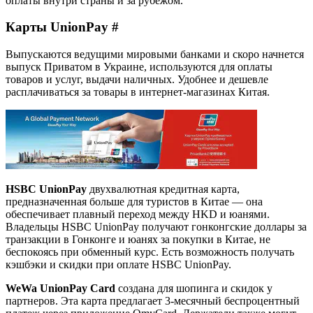
оплаты внутри страны и за рубежом.
Карты UnionPay #
Выпускаются ведущими мировыми банками и скоро начнется
выпуск Приватом в Украине, используются для оплаты
товаров и услуг, выдачи наличных. Удобнее и дешевле
расплачиваться за товары в интернет-магазинах Китая.
HSBC UnionPay
двухвалютная кредитная карта,
предназначенная больше для туристов в Китае — она
обеспечивает плавный переход между HKD и юанями.
Владельцы HSBC UnionPay получают гонконгские доллары за
транзакции в Гонконге и юанях за покупки в Китае, не
беспокоясь при обменный курс. Есть возможность получать
кэшбэки и скидки при оплате HSBC UnionPay.
WeWa UnionPay Card
создана для шопинга и скидок у
партнеров. Эта карта предлагает 3-месячный беспроцентный