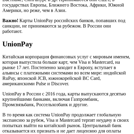
государствах Европы, Ближнего Востока, Африки, Южной
Америки, но реже, чем в Азии.
Важно!
Карты UnionPay российских банков, попавших под
санкции, не принимаются за рубежом. В России они
работают.
UnionPay
Китайская корпорация финансовых услуг с мировым именем,
которая выпустила больше карт, чем Visa и Mastercard, на
рынке 17 лет. Постепенно заходит в Европу, вступает в
альянсы с платежными системами во всем мире: индийской
RuPay, японской JCB, южнокорейской BC Card,
американскими Pulse и Discover.
UnionPay в России с 2016 года, карты выпускаются десятью
крупнейшими банками, включая Газпромбанк,
Промсвязьбанк, Россельхозбанк и другие.
В то время как система UnionPay продолжает глобальную
экспансию за рубеж, Visa и Mastercard терпят неудачу в своих
попытках выйти на китайский рынок. Центральный банк
отказывается их признать и не дает лицензию для оплаты