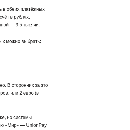
ь в обеих платёжных
чёт в рублях,
нной — 9,5 тысячи.
рых можно выбрать:
о. В сторонних за это
ов, или 2 евро (в
же, но системы
ую «Мир» — UnionPay