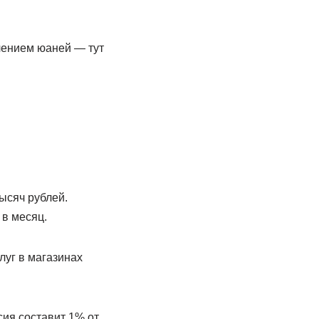
чением юаней — тут
ысяч рублей.
 в месяц.
луг в магазинах
сия составит 1% от