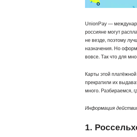
UnionPay — междунаро
россияне могут распла
не везде, поэтому лучш
назначения. Но оформл
вовсе. Так что для мн
Карты этой платёжной
прекратили их выдава
много. Разбираемся, г
Информация действит
1. Россельх