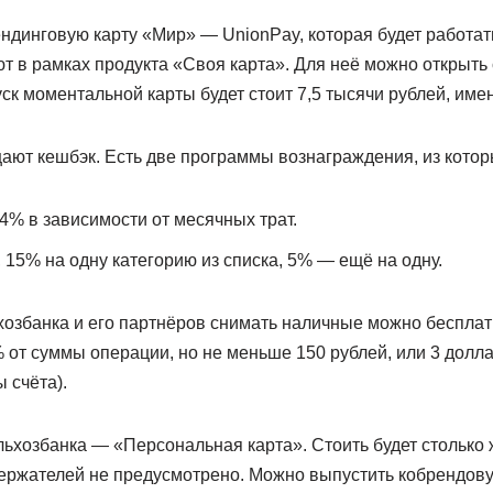
ендинговую карту «Мир» — UnionPay, которая будет работат
т в рамках продукта «Своя карта». Для неё можно открыть с
ск моментальной карты будет стоит 7,5 тысячи рублей, име
щают кешбэк. Есть две программы вознаграждения, из кото
4% в зависимости от месячных трат.
 15% на одну категорию из списка, 5% — ещё на одну.
озбанка и его партнёров снимать наличные можно бесплатн
 от суммы операции, но не меньше 150 рублей, или 3 доллар
 счёта).
ьхозбанка — «Персональная карта». Стоить будет столько 
ержателей не предусмотрено. Можно выпустить кобрендов