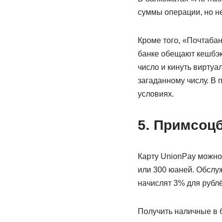
суммы операции, но н
Кроме того, «Почтабан
банке обещают кешбэк
число и кинуть виртуа
загаданному числу. В 
условиях.
5. Примсоц
Карту UnionPay можно 
или 300 юаней. Обслуж
начислят 3% для рублё
Получить наличные в 