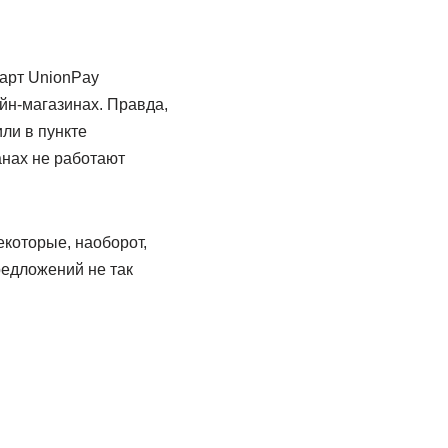
арт UnionPay
йн‑магазинах. Правда,
или в пункте
анах не работают
екоторые, наоборот,
редложений не так