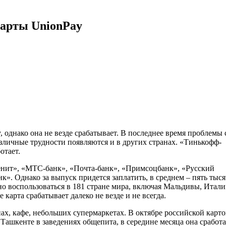
карты UnionPay
 однако она не везде срабатывает. В последнее время проблемы 
личные трудности появляются и в других странах. «Тинькофф-
отает.
Зенит», «МТС-банк», «Почта-банк», «Примсоцбанк», «Русский
к». Однако за выпуск придется заплатить, в среднем – пять тыся
но воспользоваться в 181 стране мира, включая Мальдивы, Итал
карта срабатывает далеко не везде и не всегда.
ах, кафе, небольших супермаркетах. В октябре российской карто
Ташкенте в заведениях общепита, в середине месяца она сработа