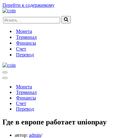
Перейти к содержимому
Искать...
Монета
Терминал
Финансы
Счет
Перевод
Меню
навигации
Меню
навигации
Монета
Терминал
Финансы
Счет
Перевод
Где в европе работает unionpay
автор:
admin