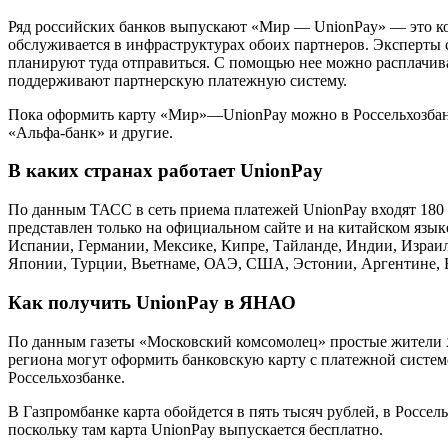
Ряд российских банков выпускают «Мир — UnionPay» — это ко
обслуживается в инфраструктурах обоих партнеров. Эксперты с
планируют туда отправиться. С помощью нее можно расплачива
поддерживают партнерскую платежную систему.
Пока оформить карту «Мир»—UnionPay можно в Россельхозбанк
«Альфа-банк» и другие.
В каких странах работает UnionPay
По данным ТАСС в сеть приема платежей UnionPay входят 180 
представлен только на официальном сайте и на китайском язык
Испании, Германии, Мексике, Кипре, Тайланде, Индии, Израил
Японии, Турции, Вьетнаме, ОАЭ, США, Эстонии, Аргентине, Бе
Как получить UnionPay в ЯНАО
По данным газеты «Московский комсомолец» простые жители 
региона могут оформить банковскую карту с платежной системо
Россельхозбанке.
В Газпромбанке карта обойдется в пять тысяч рублей, в Россе
поскольку там карта UnionPay выпускается бесплатно.