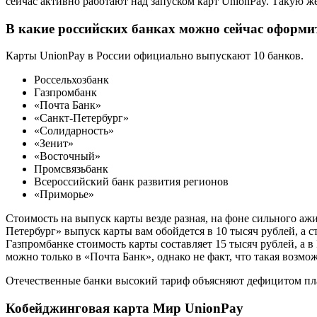
сейчас активно работают над запуском карт UnionPay. Такую 
В какие российских банках можно сейчас оформ
Карты UnionPay в России официально выпускают 10 банков.
Россельхозбанк
Газпромбанк
«Почта Банк»
«Санкт-Петербург»
«Солидарность»
«Зенит»
«Восточный»
Промсвязьбанк
Всероссийский банк развития регионов
«Приморье»
Стоимость на выпуск карты везде разная, на фоне сильного аж
Петербург» выпуск карты вам обойдется в 10 тысяч рублей, а 
Газпромбанке стоимость карты составляет 15 тысяч рублей, а 
можно только в «Почта Банк», однако не факт, что такая возмо
Отечественные банки высокий тариф объясняют дефицитом пласт
Кобейджинговая карта Мир UnionPay