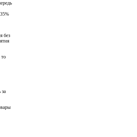
чередь
и
 35%
я без
ятия
 то
 за
овары