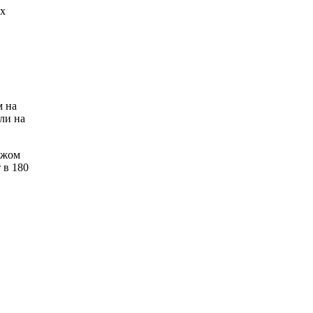
их
м на
ли на
ежом
 в 180