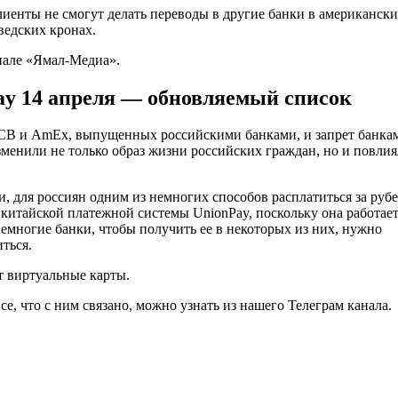
лиенты не смогут делать переводы в другие банки в американск
ведских кронах.
нале «Ямал-Медиа».
Pay 14 апреля — обновляемый список
 JCB и AmEx, выпущенных российскими банками, и запрет банка
енили не только образ жизни российских граждан, но и повлия
ии, для россиян одним из немногих способов расплатиться за руб
китайской платежной системы UnionPay, поскольку она работает
емногие банки, чтобы получить ее в некоторых из них, нужно
ться.
т виртуальные карты.
, что с ним связано, можно узнать из нашего Телеграм канала.