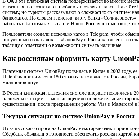
В
ОАЭ
эта платежная система поддерживается во многих места
магазинах, но возникают проблемы в отелях и такси. На сайте 
систему, но туристы рассказывают о сложностях со снятием н
банкоматов. По словам туристов, карту банка «Солидарность»
работать в банкоматах Uzcard и Humo. Россияне отмечают, что
Пользователи создали несколько чатов в Telegram, чтобы обме
популярный из каналов — «UnionPay в России», где есть ссылк
таблицу с отметками о возможности снимать наличные.
Как россиянам оформить карту UnionPa
Платежная система UnionPay появилась в Китае в 2002 году, е
UnionPay принимают в 180 странах, в том числе в России, Ев
миллионов штук.
В России китайская платежная системе впервые появилась в 20
наложены санкции — многие оценили положительные стороны эт
существовании, после прекращении работы Visa и Mastercard в
Текущая ситуация по системе UnionPay в России
Из-за высокого спроса на UnionPay некоторые банки приостан
Сбербанк объявили о готовности обеспечить россиян картой 