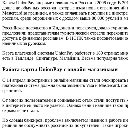
Карты UnionPay впервые появились в России в 2008 году. В 20
дошла до обычных россиян, которые из-за новых ограничений 
Mastercard за границей, а также оплачивать покупки на иност
россиян, среди опрошенных с доходом выше 80 000 рублей в ме
Российское посольство в Индонезии порекомендовало туристам 
предложили представителям туристической отрасли переходить
доступа к финансам россиянам. В НСПК также посоветовали о
наличных за рубежом.
Карта платежной системы UnionPay работает в 180 странах мир
есть в Таиланде, Сингапуре, Малайзии. Весьма популярна такж
Работа карты UnionPay с онлайн-магазинами
С 14 апреля иностранные онлайн-магазины стали блокировать
платежная система должна была заменить Visa и Mastercard, по
границей.
От многих пользователей в социальных сетях стали поступать ж
в интернете ей часто не удаётся. Однако банки наличие тако
скрывать не стали.
По словам банкиров, проблема заключается именно в работе и
решили не обслуживать российских покупателей. Такие игроки