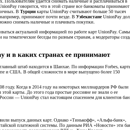
х. Пользователям удается снимать наличные и расплачиваться в
UnionPay говорится, что в этой стране все банкоматы принимают
аличных. В
Турции
карты UnionPay считывают больше 50 тысяч
, например, принимают почти везде. В
Узбекистане
UnionPay до
 можно снимать наличные и плачивать покупки.
ниваться актуальной информацией по работе карт UnionPay. Сам
и на тематические беседы по разным странам, а модераторы созд
y и в каких странах ее принимают
е главный штаб находится в Шанхае. По информации Forbes, карт
ропе и США. В общей сложности в мире выпущено более 150
08 году. Когда в 2014 году на некоторых миллиардеров РФ были
ой карты. До этого года простые россияне не знали о ее
 России — UnionPay стал настоящим спасением для клиентов бан
овили выпуск данных карт. Однако «Тинькофф», «Альфа-банк»,
китайской платежной системы. По данным РИА «Новости» эти ба