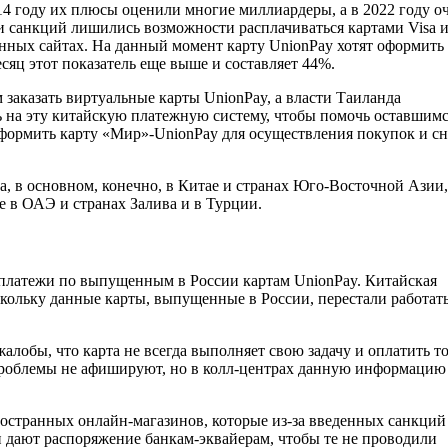
14 году их плюсы оценили многие миллиардеры, а в 2022 году о
и санкций лишились возможности расплачиваться картами Visa 
ранных сайтах. На данный момент карту UnionPay хотят оформить
сяц этот показатель еще выше и составляет 44%.
заказать виртуальные карты UnionPay, а власти Таиланда
 на эту китайскую платежную систему, чтобы помочь оставшимс
формить карту «Мир»-UnionPay для осуществления покупок и сн
а, в основном, конечно, в Китае и странах Юго-Восточной Азии,
е в ОАЭ и странах Залива и в Турции.
 платежи по выпущенным в России картам UnionPay. Китайская
скольку данные карты, выпущенные в России, перестали работать
алобы, что карта не всегда выполняет свою задачу и оплатить т
й проблемы не афишируют, но в колл-центрах данную информацию
ностранных онлайн-магазинов, которые из-за введенных санкций
 дают распоряжение банкам-эквайерам, чтобы те не проводили