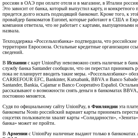
россиян в ОАЭ при оплате отеля и в магазине, в Италии росс
Это зависит от банка, который выпустил карту, и конкретного
придется долго искать подходящий банкомат. Кроме того, к это
провайдер банкоматов Euronet, которые работают в США и Евр
компания ответила, что не работает с картами, выпущенными 
назвала.
Техподдержка «Россельхозбанка» подтвердила, что российские 
территории Евросоюза. Остальные кредитные организации ссы
сведений.
В
Испании
с карт UnionPay невозможно снять наличные в банк
службу банка Santander сообщили, что он перестал принимать р
пока не планирует вводить такие меры. «Россельхозбанке» обо
CARREFOUR EFC, Bankinter, Kutxabank, BBVA и Banco Sabadel
Santander, Bankia, Cajamar и Banco Cooperativo Español. Оста
рассказывают о возможности снять деньги в банкоматах BBVA, B
постоянно меняется.
Судя по официальному сайту UnionPay, в
Финляндии
эта плате
банкоматы Nоsto российский вариант карты принимать переста
соцсетях пользователи хвалят карты «Солидарности», «Зенита»
банка» может не пройти.
В
Армении
с UnionPay наличные выдают только в банкомата