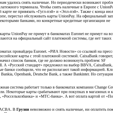
иянам удалось снять наличные. Но периодически возникают проб
 платежного терминала. Чтобы снять наличные в Европе с UnionP
й карте не привязать «Гугл-пэй» и «Эпл-пэй». Также с конца ию
опе, перестал обслуживать карты UnionPay. На официальный за
некоторыми банками, но конкретные кредитные организации не
карты UnionPay не примут в банкоматах Euronet не примут на вс
лаются на официальный сайт платежной системы, где нет таких
оматах провайдера Euronet. «РИА Новости» со ссылкой на пресс
оссийские карты с этой платежной системой. CaixaBank говорит,
значил список банков, где не должно возникнуть проблем: SF
l. А «Русский стандарт» предложил на выбор BBVA, CaixaBank,
льные банки сообщили, что не располагают такой информацией. К
ankia, Openbank, Deutsche Bank, а также Bankinter. Но ситуация
жная система работает только в банкоматах компании Change Gro
ли. Некоторые карты срабатывают при покупках в магазинах и к
, «Россельхозбанка» и «МТС-банка». А вот оплата картой от «По
х ACBA. В
Грузии
невозможно и снять наличные, ни оплатить пок