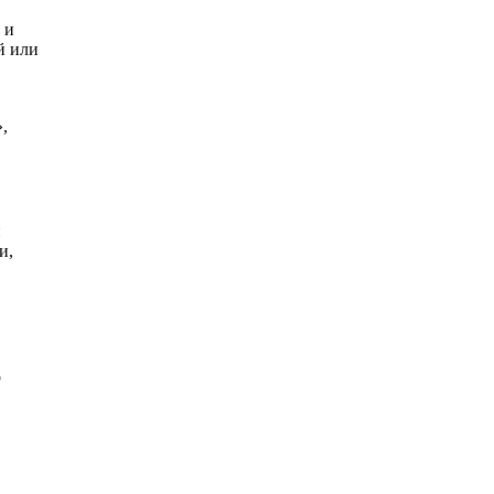
 и
й или
,
н
и,
о