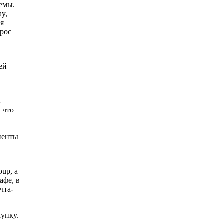
лемы.
ay,
ля
прос
ей
-
 что
лиенты
up, а
афе, в
чта-
упку.