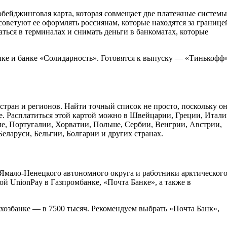
бейджинговая карта, которая совмещает две платежные системы
оветуют ее оформлять россиянам, которые находятся за границе
ться в терминалах и снимать деньги в банкоматах, которые
е и банке «Солидарность». Готовятся к выпуску — «Тинькофф»
стран и регионов. Найти точный список не просто, поскольку о
е. Расплатиться этой картой можно в Швейцарии, Греции, Итали
е, Португалии, Хорватии, Польше, Сербии, Венгрии, Австрии,
ларуси, Бельгии, Болгарии и других странах.
Ямало-Ненецкого автономного округа и работники арктическог
й UnionPay в Газпромбанке, «Почта Банке», а также в
льхозбанке — в 7500 тысяч. Рекомендуем выбрать «Почта Банк»,