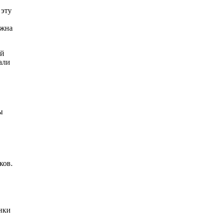
 эту
лжна
ый
али
ы
ков.
нки