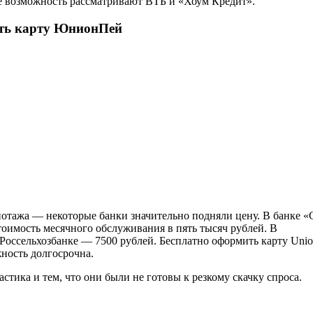
же возможность рассматривают ВТБ и «Хоум Кредит».
ить карту ЮнионПей
иотажа — некоторые банки значительно подняли цену. В банке «
стоимость месячного обслуживания в пять тысяч рублей. В
в Россельхозбанке — 7500 рублей. Бесплатно оформить карту Uni
жность долгосрочна.
ика и тем, что они были не готовы к резкому скачку спроса.