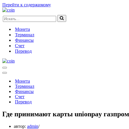
Перейти к содержимому
Искать...
Монета
Терминал
Финансы
Счет
Перевод
Меню
навигации
Меню
навигации
Монета
Терминал
Финансы
Счет
Перевод
Где принимают карты unionpay газпро
автор:
admin