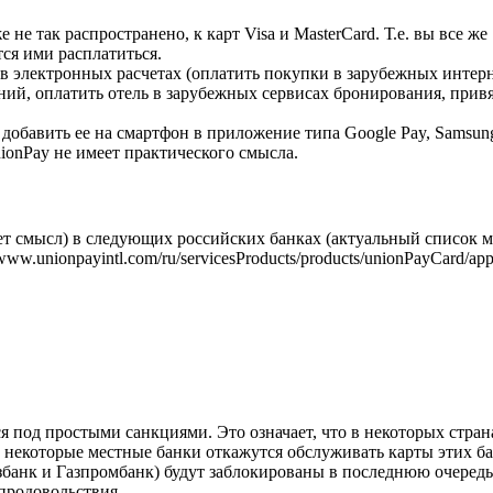
е не так распространено, к карт Visa и MasterCard. Т.е. вы все же
тся ими расплатиться.
 в электронных расчетах (оплатить покупки в зарубежных интер
ий, оплатить отель в зарубежных сервисах бронирования, привя
. добавить ее на смартфон в приложение типа Google Pay, Samsun
nionPay не имеет практического смысла.
ет смысл) в следующих российских банках (актуальный список 
w.unionpayintl.com/ru/servicesProducts/products/unionPayCard/appl
ся под простыми санкциями. Это означает, что в некоторых стран
 некоторые местные банки откажутся обслуживать карты этих ба
збанк и Газпромбанк) будут заблокированы в последнюю очередь,
 продовольствия.