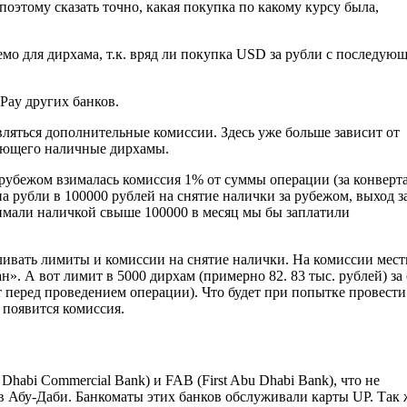
поэтому сказать точно, какая покупка по какому курсу была,
емо для дирхама, т.к. вряд ли покупка USD за рубли с последую
nPay других банков.
вляться дополнительные комиссии. Здесь уже больше зависит от
дающего наличные дирхамы.
рубежом взималась комиссия 1% от суммы операции (за конверт
на рубли в 100000 рублей на снятие налички за рубежом, выход з
нимали наличкой свыше 100000 в месяц мы бы заплатили
ливать лимиты и комиссии на снятие налички. На комиссии мес
ан». А вот лимит в 5000 дирхам (примерно 82. 83 тыс. рублей) за
 перед проведением операции). Что будет при попытке провести
 появится комиссия.
abi Commercial Bank) и FAB (First Abu Dhabi Bank), что не
 в Абу-Даби. Банкоматы этих банков обслуживали карты UP. Так 