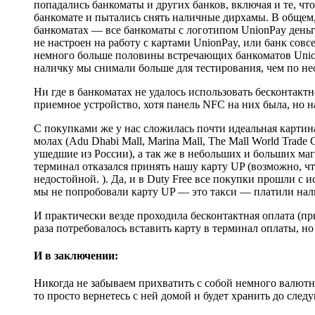
попадались банкоматы и других банков, включая и те, чт
банкомате и пытались снять наличные дирхамы. В общем, 
банкоматах — все банкоматы с логотипом UnionPay деньги
не настроен на работу с картами UnionPay, или банк совс
немного больше половины встречающих банкоматов Union
наличку мы снимали больше для тестирования, чем по не
Ни где в банкоматах не удалось использовать бесконтактн
приемное устройство, хотя панель NFC на них была, но н
С покупками же у нас сложилась почти идеальная карти
молах (Adu Dhabi Mall, Marina Mall, The Mall World Trade
ушедшие из России), а так же в небольших и больших магаз
терминал отказался принять нашу карту UP (возможно, чт
недостойной. ). Да, и в Duty Free все покупки прошли с
мы не попробовали карту UP — это такси — платили нал
И практически везде проходила бесконтактная оплата (п
раза потребовалось вставить карту в терминал оплаты, но
И в заключении:
Никогда не забываем прихватить с собой немного валютн
то просто вернетесь с ней домой и будет хранить до след