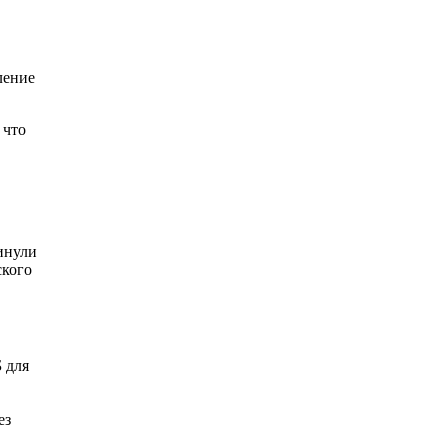
ление
 что
кинули
ского
 для
ез