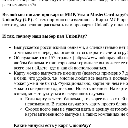
расплачиваться?».
Весной мы писали про карты МИР, Visa и MasterCard заруб
UnionPay (UP)
. С тех пор многое изменилось. Карты МИР пре
поэтому, мы решили рассказать вам про карты UnionPay и наш
И так, почему наш выбор пал UnionPay?
Выпускается российскими банками, а следовательно нет 
отчитываться перед налоговой из-за открытия счета за ру
Обслуживается в 157 странах ( https://www.unionpayintl.com/
любом банкомате или торговом терминале вы можете ее ис
всего вы найдете, где и как ей воспользоваться.
Карту можно выпустить именную (делается примерно 7 дн
в банк, что удобно, т.к. многие любят все делать в посл
может уже и не быть). Функционально, карты ни чем не 
можно совершенно одинаково. Но есть нюансы. На карте 
взгляд, может аукнуться в следующих случаях:
Если карту «съест» банкомат, то скорее всего с ней п
невозможно. В таком случае эту карту просто блоки
Скорее всего вам не удастся взять в аренду автомоб
карты мгновенного выпуска в таких компаниях не б
Какие минусы есть у карт UnionPay?