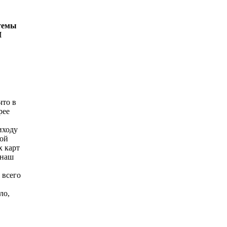
стемы
И
что в
рее
иходу
кой
х карт
 наш
 всего
ло,