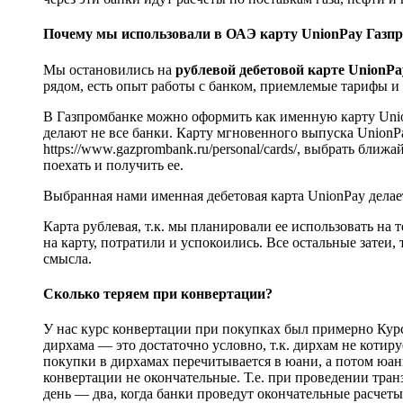
Почему мы использовали в ОАЭ карту UnionPay Газп
Мы остановились на
рублевой дебетовой карте UnionP
рядом, есть опыт работы с банком, приемлемые тарифы и 
В Газпромбанке можно оформить как именную карту Union
делают не все банки. Карту мгновенного выпуска UnionP
https://www.gazprombank.ru/personal/cards/, выбрать ближ
поехать и получить ее.
Выбранная нами именная дебетовая карта UnionPay делаетс
Карта рублевая, т.к. мы планировали ее использовать на 
на карту, потратили и успокоились. Все остальные затеи,
смысла.
Сколько теряем при конвертации?
У нас курс конвертации при покупках был примерно Курс 
дирхама — это достаточно условно, т.к. дирхам не котиру
покупки в дирхамах перечитывается в юани, а потом юани
конвертации не окончательные. Т.е. при проведении транз
день — два, когда банки проведут окончательные расчеты,