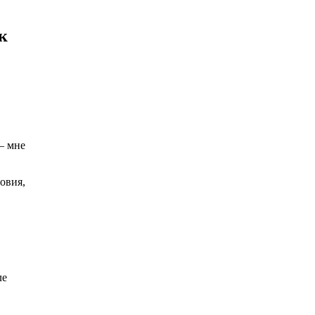
к
— мне
овия,
ле