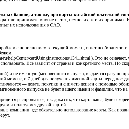
ежных банков, а так же, про карты китайской платежной си
кратили принимать многие из тех, немногих, кто их принимал. 
 опыт их использования в ОАЭ.
проблем с пополнением в текущий момент, и нет необходимости
бежом.
ru/helpCenter/cardUsingInstructions/1341.shtml ). Это не означает, 
пользовать. Все зависит от страны и конкретного места. Но ско
ей) и не именную (мгновенного выпуска, выдается сразу по пр
едний момент, и 7 дней для получения именной карты перед поезд
отличаются — делать покупки и снимать деньги с помощью обои
мгновенного выпуска не будет вашего имени и фамилии, что на
ридется распрощаться, т.к. доказать, что карта ваша, будет скорее
руем и пользуемся другой картой.
иль в компании, где обязательно использование карты. Как прави
ерут.