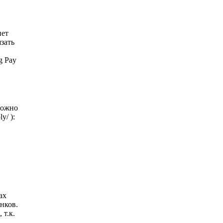
нет
зать
g Pay
можно
y/ ):
ах
нков.
 т.к.