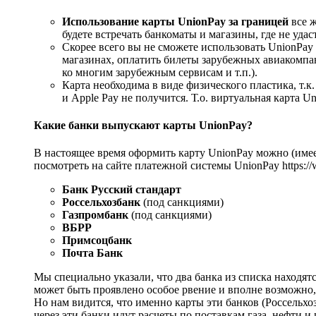
Использование карты UnionPay за границей
все ж
будете встречать банкоматы и магазины, где не удас
Скорее всего вы не сможете использовать UnionPay
магазинах, оплатить билеты зарубежных авиакомпан
ко многим зарубежным сервисам и т.п.).
Карта необходима в виде физического пластика, т.к
и Apple Pay не получится. Т.о. виртуальная карта U
Какие банки выпускают карты UnionPay?
В настоящее время оформить карту UnionPay можно (име
посмотреть на сайте платежной системы UnionPay https://ww
Банк Русский стандарт
Россельхозбанк
(под санкциями)
Газпромбанк
(под санкциями)
ВБРР
Примсоцбанк
Почта Банк
Мы специально указали, что два банка из списка находят
может быть проявлено особое рвение и вполне возможно,
Но нам видится, что именно карты эти банков (Россельхо
через эти банки идут расчеты по поставкам газа, нефти и