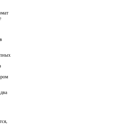
омат
е
в
упных
з
ором
 два
тся,