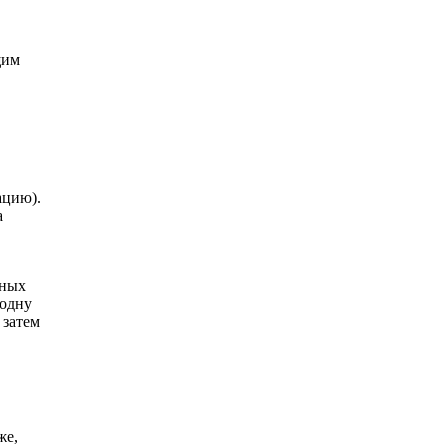
щим
ацию).
а
тных
 одну
 затем
же,