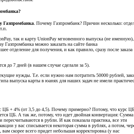
ромбанка?
ay Газпромбанка
. Почему Газпромбанк? Причин несколько: отде
т.п.
Pay, так и карту UnionPay мгновенного выпуска (не именную),
ay Газпромбанка можно заказать на сайте банка
айшее отделение для получения, и как правило, сразу после заказа
я до 7 дней (в нашем случае сделали за 5).
текущие нужды. Т.е. если нужно нам потратить 50000 рублей, за
 типа выпуска карты в юанях для наших задач не имели практиче
ЦБ + 4% (от 3,5 до 4,5). Почему примерно? Потому, что курс ЦБ
ется ЦБ. А так же, потому, что идет двойная конвертация: Сумма
 пересчитываются в рубли. И как показала практика, все эти
акции у вас списывается некоторая сумма в рублях, а потом, чер
 вам скорее всего придет небольшая корректировка (у нас