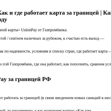
к и где работает карта за границей | Ка
оду
мной карты» UnionPay от Газпромбанка.
той / снятием наличных за рубежом, к счастью есть выход —
ак по надежности, условиям и списку стран, где работает карта 
н пэй Газпромбанк, где она работает, как пополнять, сравним усл
ay за границей РФ
т работать за границей (в связи введением новых санкций в ию
ций, то несомненно, у вас возникнет вопрос «Как там