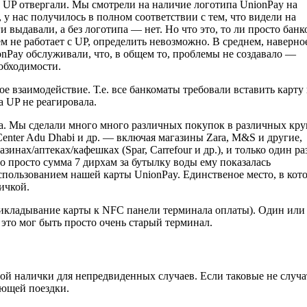
о UP отвергали. Мы смотрели на наличие логотипа UnionPay на
у нас получилось в полном соответствии с тем, что видели на
 выдавали, а без логотипа — нет. Но что это, то ли просто банк
ем не работает с UP, определить невозможно. В среднем, наверно
Pay обслуживали, что, в общем то, проблемы не создавало —
обходимости.
ое взаимодействие. Т.е. все банкоматы требовали вставить карту 
а UP не реагировала.
на. Мы сделали много много различных покупок в различных кр
 Center Adu Dhabi и др. — включая магазины Zara, M&S и другие,
инах/аптеках/кафешках (Spar, Carrefour и др.), и только один ра
о просто сумма 7 дирхам за бутылку воды ему показалась
 использованием нашей карты UnionPay. Единственое место, в кот
ичкой.
рикладывание карты к NFC панели терминала оплаты). Один или
 это мог быть просто очень старый терминал.
ой налички для непредвиденных случаев. Если таковые не случа
ующей поездки.