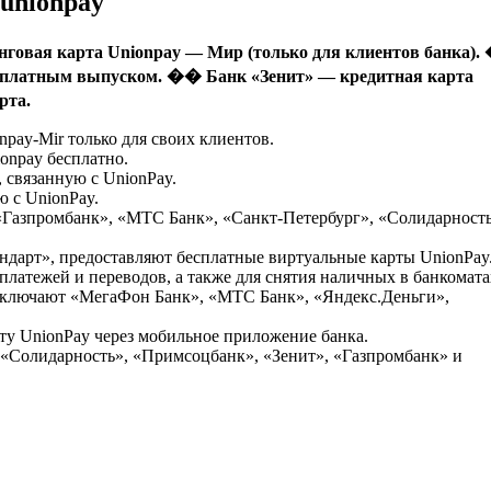
unionpay
говая карта Unionpay — Мир (только для клиентов банка)
бесплатным выпуском. �� Банк «Зенит» — кредитная карта
рта.
pay-Mir только для своих клиентов.
onpay бесплатно.
 связанную с UnionPay.
 с UnionPay.
«Газпромбанк», «МТС Банк», «Санкт-Петербург», «Солидарность
андарт», предоставляют бесплатные виртуальные карты UnionPay
латежей и переводов, а также для снятия наличных в банкомата
включают «МегаФон Банк», «МТС Банк», «Яндекс.Деньги»,
у UnionPay через мобильное приложение банка.
 «Солидарность», «Примсоцбанк», «Зенит», «Газпромбанк» и