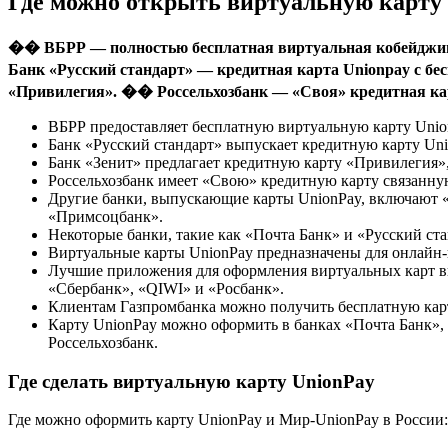
Где можно открыть виртуальную карту 
�� ВБРР — полностью бесплатная виртуальная кобейджин
Банк «Русский стандарт» — кредитная карта Unionpay с 
«Привилегия». �� Россельхозбанк — «Своя» кредитная ка
ВБРР предоставляет бесплатную виртуальную карту Union
Банк «Русский стандарт» выпускает кредитную карту Uni
Банк «Зенит» предлагает кредитную карту «Привилегия»,
Россельхозбанк имеет «Свою» кредитную карту связанную
Другие банки, выпускающие карты UnionPay, включают 
«Примсоцбанк».
Некоторые банки, такие как «Почта Банк» и «Русский ст
Виртуальные карты UnionPay предназначены для онлайн-п
Лучшие приложения для оформления виртуальных карт 
«Сбербанк», «QIWI» и «Росбанк».
Клиентам Газпромбанка можно получить бесплатную карт
Карту UnionPay можно оформить в банках «Почта Банк»,
Россельхозбанк.
Где сделать виртуальную карту UnionPay
Где можно оформить карту UnionPay и Мир-UnionPay в России: