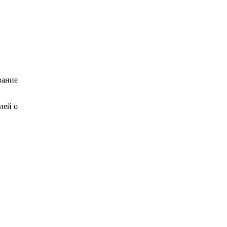
вание
лей о