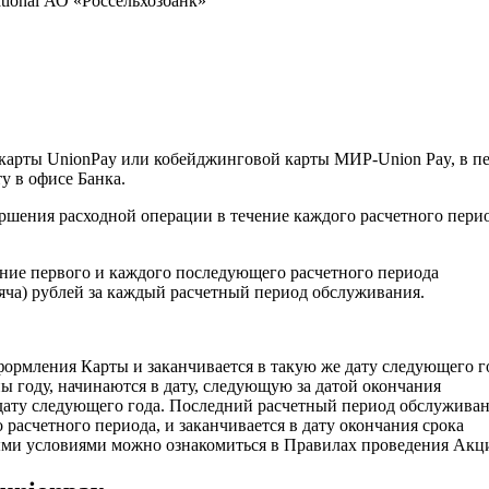
tional АО «Россельхозбанк»
 карты UnionPay или кобейджинговой карты МИР-Union Pay, в п
ту в офисе Банка.
шения расходной операции в течение каждого расчетного перио
ение первого и каждого последующего расчетного периода
яча) рублей за каждый расчетный период обслуживания.
ормления Карты и заканчивается в такую же дату следующего г
 году, начинаются в дату, следующую за датой окончания
 дату следующего года. Последний расчетный период обслужива
расчетного периода, и заканчивается в дату окончания срока
ыми условиями можно ознакомиться в Правилах проведения Акц