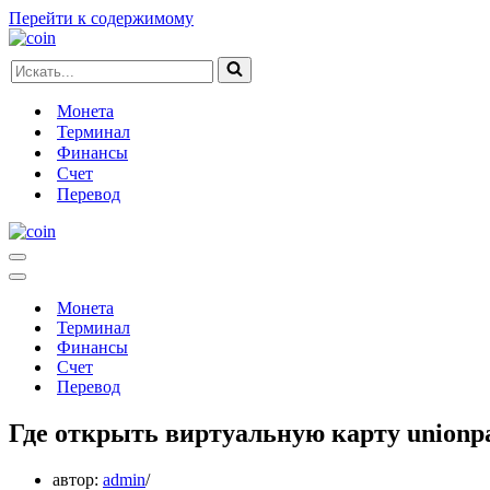
Перейти к содержимому
Искать...
Монета
Терминал
Финансы
Счет
Перевод
Меню
навигации
Меню
навигации
Монета
Терминал
Финансы
Счет
Перевод
Где открыть виртуальную карту unionp
автор:
admin