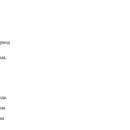
ериод
да,
ода.
ния
ии