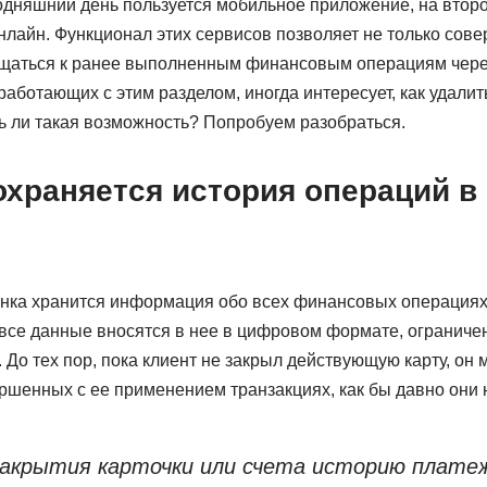
одняшний день пользуется мобильное приложение, на второ
нлайн. Функционал этих сервисов позволяет не только сов
ащаться к ранее выполненным финансовым операциям чере
работающих с этим разделом, иногда интересует, как удали
ь ли такая возможность? Попробуем разобраться.
охраняется история операций в
нка хранится информация обо всех финансовых операция
 все данные вносятся в нее в цифровом формате, ограниче
. До тех пор, пока клиент не закрыл действующую карту, он 
ершенных с ее применением транзакциях, как бы давно они
закрытия карточки или счета историю плате