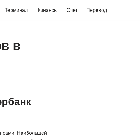
Терминал
Финансы
Счет
Перевод
в в
ербанк
ансами. Наибольшей