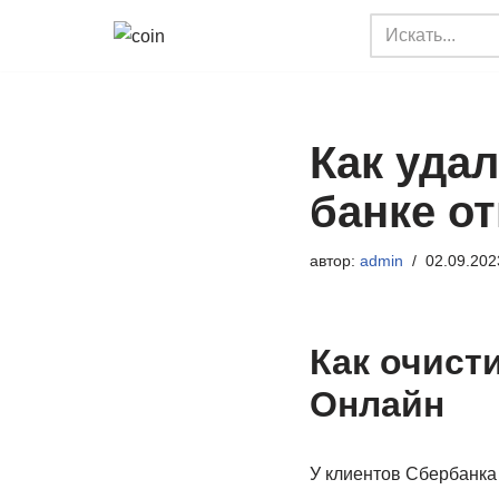
Перейти
к
содержимому
Как уда
банке о
автор:
admin
02.09.202
Как очист
Онлайн
У клиентов Сбербанка