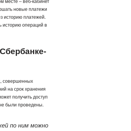
м месте – веб-кабинет
ершать новые платежи
з историю платежей.
ть историю операций в
 Сбербанке-
х, совершенных
ний на срок хранения
может получить доступ
 не были проведены.
жей по ним можно