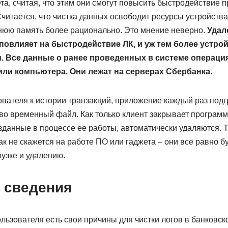
та, считая, что этим они смогут повысить быстродействие 
читается, что чистка данных освободит ресурсы устройства
нюю память более рационально. Это мнение неверно.
Удал
повлияет на быстродействие ЛК, и уж тем более устрой
м. Все данные о ранее проведенных в системе операция
ли компьютера. Они лежат на серверах Сбербанка.
вателя к истории транзакций, приложение каждый раз подг
во временный файл. Как только клиент закрывает программу
данные в процессе ее работы, автоматически удаляются. Т
ак не скажется на работе ПО или гаджета – они все равно б
рузке и удалению.
ь сведения
льзователя есть свои причины для чистки логов в банковск