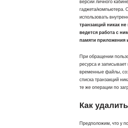
версии личного кабине
гаджета/компьютера. С
использовать внутрен
транзакций никак не 
ведется работа с ни
памяти приложения и
При обращении пользо
ресурса и записывает 
временные файлы, соз
списка транзакций ник
те же операции по заг
Как удалит
Предположим, что у по