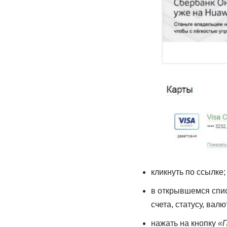
кликнуть по ссылке;
в открывшемся спис
счета, статусу, валюте
нажать на кнопку
«П