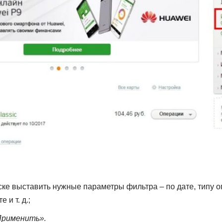
ке выставить нужные параметры фильтра – по дате, типу 
 и т. д.;
рименить».