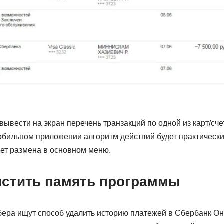
ывести на экран перечень транзакций по одной из карт/сче
обильном приложении алгоритм действий будет практически 
дет размена в основном меню.
истить память программы
ера ищут способ удалить историю платежей в Сбербанк Он