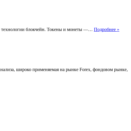
это
Что
 на технологии блокчейн. Токены и монеты —…
Подробнее »
такое
токен
зко
нализа, широко применяемая на рынке Forex, фондовом рынке,