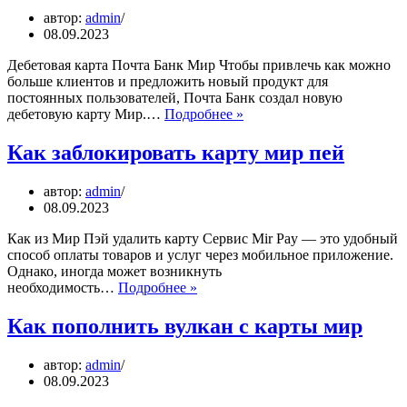
автор:
admin
08.09.2023
Дебетовая карта Почта Банк Мир Чтобы привлечь как можно
больше клиентов и предложить новый продукт для
постоянных пользователей, Почта Банк создал новую
Что
дебетовую карту Мир.…
Подробнее »
можно
оплачивать
Как заблокировать карту мир пей
картой
почта
автор:
admin
банк
08.09.2023
мир
Как из Мир Пэй удалить карту Сервис Mir Pay — это удобный
способ оплаты товаров и услуг через мобильное приложение.
Однако, иногда может возникнуть
Как
необходимость…
Подробнее »
заблокировать
карту
Как пополнить вулкан с карты мир
мир
пей
автор:
admin
08.09.2023