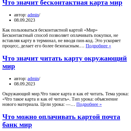
Что значит бесконтактная карта мир
автор:
admin
08.09.2023
Как пользоваться бесконтактной картой «Мир»
Бесконтактный способ позволяет оплачивать покупки, не
вставляя карту в терминал, не вводя пин-код. Это ускоряет
Что
процесс, делает его более безопасным.…
Подробнее »
значит
бесконтак
Что значит читать карту окружающий
карта
мир
мир
автор:
admin
08.09.2023
Окружающий мир.Что такое карта и как её читать. Тема урока:
«Что такое карта и как её читать». Тип урока: объяснение
Что
нового материала. Цели урока: —…
Подробнее »
значит
читать
Что можно оплачивать картой почта
карту
банк мир
окружающий
мир