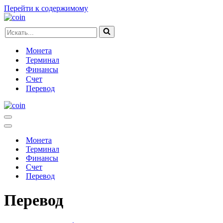
Перейти к содержимому
Искать...
Монета
Терминал
Финансы
Счет
Перевод
Меню
навигации
Меню
навигации
Монета
Терминал
Финансы
Счет
Перевод
Перевод