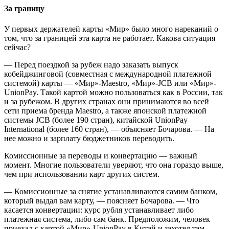
За границу
У первых держателей карты «Мир» было много нареканий о
том, что за границей эта карта не работает. Какова ситуация
сейчас?
— Перед поездкой за рубеж надо заказать выпуск
кобейджинговой (совместная с международной платежной
системой) карты — «Мир»-Maestro, «Мир»-JCB или «Мир»-
UnionPay. Такой картой можно пользоваться как в России, так
и за рубежом. В других странах они принимаются во всей
сети приема бренда Maestro, а также японской платежной
системы JCB (более 190 стран), китайской UnionPay
International (более 160 стран), — объясняет Бочарова. — На
нее можно и зарплату бюджетников переводить.
Комиссионные за переводы и конвертацию — важный
момент. Многие пользователи уверяют, что она гораздо выше,
чем при использовании карт других систем.
— Комиссионные за снятие устанавливаются самим банком,
который выдал вам карту, — поясняет Бочарова. — Что
касается конвертации: курс рубля устанавливает либо
платежная система, либо сам банк. Предположим, человек
приехал с картой «Мир»-UnionPay в Китай и захотел там