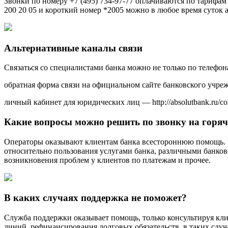
Звонки по номеру +7 (495) 734-97-77 оплачиваются по тарифам
200 20 05 и короткий номер *2005 можно в любое время суток 
Альтернативные каналы связи
Связаться со специалистами банка можно не только по телефо
обратная форма связи на официальном сайте банковского учрежде
личный кабинет для юридических лиц — http://absolutbank.ru/cor
Какие вопросы можно решить по звонку на горя
Операторы оказывают клиентам банка всестороннюю помощь. 
относительно пользования услугами банка, различными банков
возникновения проблем у клиентов по платежам и прочее.
В каких случаях поддержка не поможет?
Служба поддержки оказывает помощь, только консультируя кли
линий, рефинансирования долговых обязательств, в таких случа