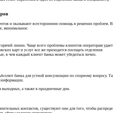
оров
ентов и оказывают всестороннюю помощь в решении проблем. В
е, минимальное.
горячей линии. Чаще всего проблемы клиентов операторам удает
вских карт и услуг все же приходится посещать отделения
е, в чем каждый клиент банка может убедиться лично.
Абсолют банка для устной консультации по спорному вопросу. Т
я информации.
з выходных, а также в праздничные дни.
лнительных контактов, существуют они для того, чтобы распред
ть сферы ведения операторов: