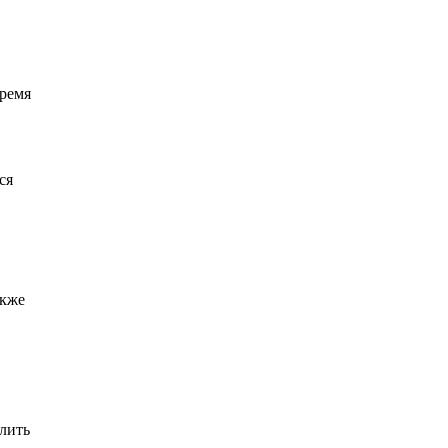
ремя
ся
акже
елить