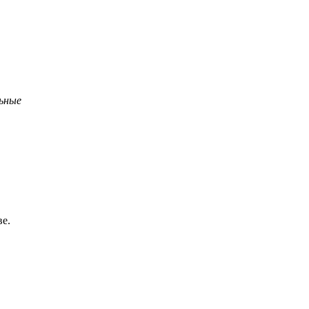
льные
е.