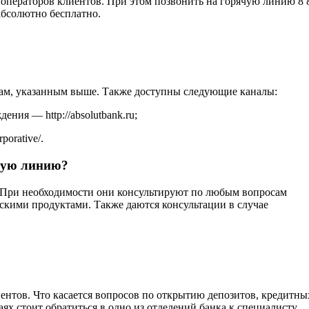
 операторов клиентов. При этом позвонить на горячую линию 8 
абсолютно бесплатно.
нам, указанным выше. Также доступны следующие каналы:
ния — http://absolutbank.ru;
porative/.
чую линию?
При необходимости они консультируют по любым вопросам
скими продуктами. Также даются консультации в случае
ентов. Что касается вопросов по открытию депозитов, кредитны
ях стоит обратиться в одно из отделений банка к специалисту,