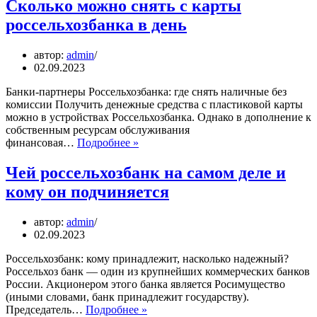
Сколько можно снять с карты
россельхозбанка в день
автор:
admin
02.09.2023
Банки-партнеры Россельхозбанка: где снять наличные без
комиссии Получить денежные средства с пластиковой карты
можно в устройствах Россельхозбанка. Однако в дополнение к
собственным ресурсам обслуживания
Сколько
финансовая…
Подробнее »
можно
снять
Чей россельхозбанк на самом деле и
с
кому он подчиняется
карты
россельхозбанка
в
автор:
admin
день
02.09.2023
Россельхозбанк: кому принадлежит, насколько надежный?
Россельхоз банк — один из крупнейших коммерческих банков
России. Акционером этого банка является Росимущество
(иными словами, банк принадлежит государству).
Чей
Председатель…
Подробнее »