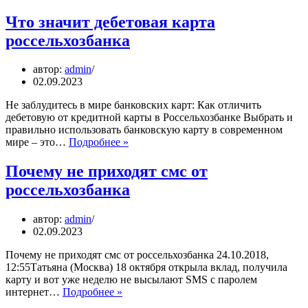
россельхозбанк
на
Что значит дебетовая карта
самом
россельхозбанка
деле
и
кому
автор:
admin
он
02.09.2023
подчиняется
Не заблудитесь в мире банковских карт: Как отличить
дебетовую от кредитной карты в Россельхозбанке Выбрать и
правильно использовать банковскую карту в современном
Что
мире – это…
Подробнее »
значит
дебетовая
Почему не приходят смс от
карта
россельхозбанка
россельхозбанка
автор:
admin
02.09.2023
Почему не приходят смс от россельхозбанка 24.10.2018,
12:55Татьяна (Москва) 18 октября открыла вклад, получила
карту и вот уже неделю не высылают SMS с паролем
Почему
интернет…
Подробнее »
не