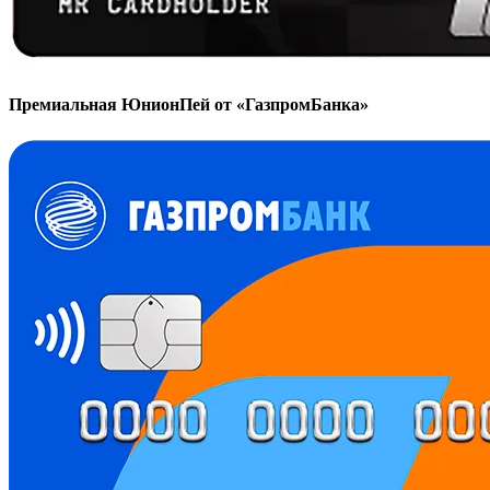
Премиальная ЮнионПей от «ГазпромБанка»