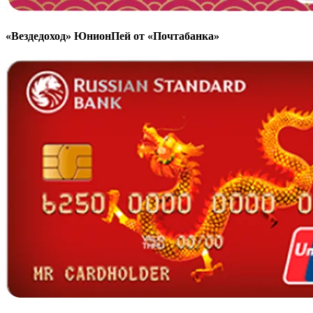
«Вездедоход» ЮнионПей от «Почтабанка»