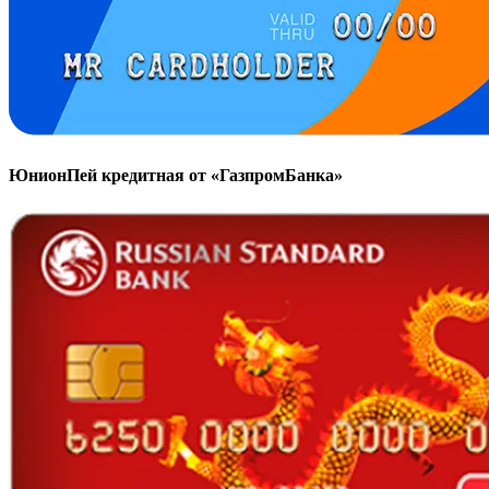
ЮнионПей кредитная от «ГазпромБанка»