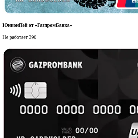
ЮнионПей от «ГазпромБанка»
Не работает 390