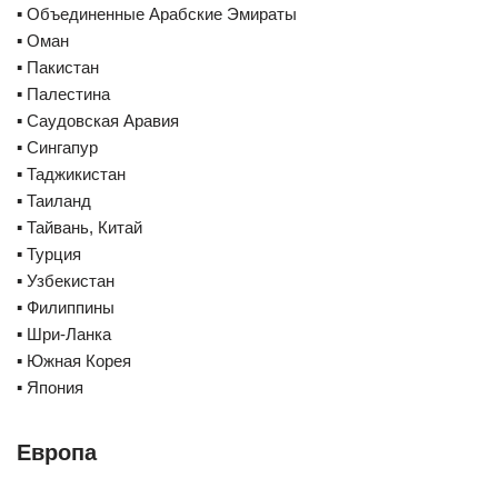
▪️ Объединенные Арабские Эмираты
▪️ Оман
▪️ Пакистан
▪️ Палестина
▪️ Саудовская Аравия
▪️ Сингапур
▪️ Таджикистан
▪️ Таиланд
▪️ Тайвань, Китай
▪️ Турция
▪️ Узбекистан
▪️ Филиппины
▪️ Шри-Ланка
▪️ Южная Корея
▪️ Япония
Европа