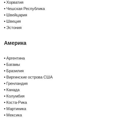
▪️ Хорватия
▪️ Чешская Республика
▪️ Швейцария
▪️ Швеция
▪️ Эстония
Америка
▪️ Аргентина
▪️ Багамы
▪️ Бразилия
▪️ Виргинские острова США
▪️ Гренландия
▪️ Канада
▪️ Колумбия
▪️ Коста-Рика
▪️ Мартиника
▪️ Мексика