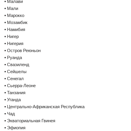
▪️ Малави
▪️ Мали
▪️ Марокко
▪️ Мозамбик
▪️ Намибия
▪️ Нигер
▪️ Нигерия
▪️ Остров Реюньон
▪️ Руанда
▪️ Свазиленд
▪️ Сейшелы
▪️ Сенегал
▪️ Сьерра-Леоне
▪️ Танзания
▪️ Уганда
▪️ Центрально-Африканская Республика
▪️ Чад
▪️ Экваториальная Гвинея
▪️ Эфиопия