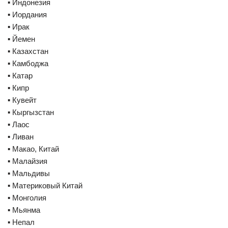
▪️ Индонезия
▪️ Иордания
▪️ Ирак
▪️ Йемен
▪️ Казахстан
▪️ Камбоджа
▪️ Катар
▪️ Кипр
▪️ Кувейт
▪️ Кыргызстан
▪️ Лаос
▪️ Ливан
▪️ Макао, Китай
▪️ Малайзия
▪️ Мальдивы
▪️ Материковый Китай
▪️ Монголия
▪️ Мьянма
▪️ Непал