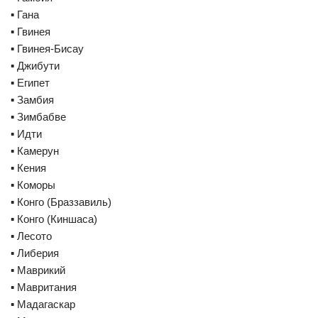
▪️ Гана
▪️ Гвинея
▪️ Гвинея-Бисау
▪️ Джибути
▪️ Египет
▪️ Замбия
▪️ Зимбабве
▪️ Идти
▪️ Камерун
▪️ Кения
▪️ Коморы
▪️ Конго (Браззавиль)
▪️ Конго (Киншаса)
▪️ Лесото
▪️ Либерия
▪️ Маврикий
▪️ Мавритания
▪️ Мадагаскар