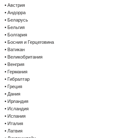
▪️ Австрия
▪️ Андорра
▪️ Беларусь
▪️ Бельгия
▪️ Болгария
▪️ Босния и Герцеговина
▪️ Ватикан
▪️ Великобритания
▪️ Венгрия
▪️ Германия
▪️ Гибралтар
▪️ Греция
▪️ Дания
▪️ Ирландия
▪️ Исландия
▪️ Испания
▪️ Италия
▪️ Латвия