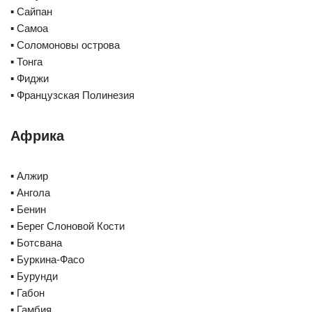
▪️ Сайпан
▪️ Самоа
▪️ Соломоновы острова
▪️ Тонга
▪️ Фиджи
▪️ Французская Полинезия
Африка
▪️ Алжир
▪️ Ангола
▪️ Бенин
▪️ Берег Слоновой Кости
▪️ Ботсвана
▪️ Буркина-Фасо
▪️ Бурунди
▪️ Габон
▪️ Гамбия