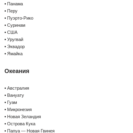
▪️ Панама
▪️ Перу
▪️ Пуэрто-Рико
▪️ Суринам
▪️ США
▪️ Уругвай
▪️ Эквадор
▪️ Ямайка
Океания
▪️ Австралия
▪️ Вануату
▪️ Гуам
▪️ Микронезия
▪️ Новая Зеландия
▪️ Острова Кука
▪️ Папуа — Новая Гвинея