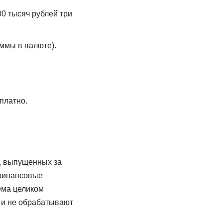
00 тысяч рублей три
уммы в валюте).
платно.
т, выпущенных за
 финансовые
ема целиком
ы и не обрабатывают