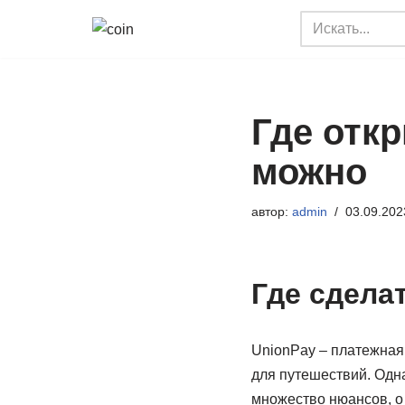
Перейти
к
содержимому
Где откр
можно
автор:
admin
03.09.202
Где сделат
UnionPay – платежная 
для путешествий. Одна
множество нюансов, о 