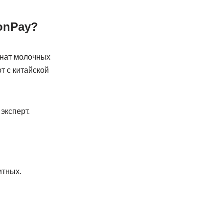
onPay?
инат молочных
т с китайской
эксперт.
итных.