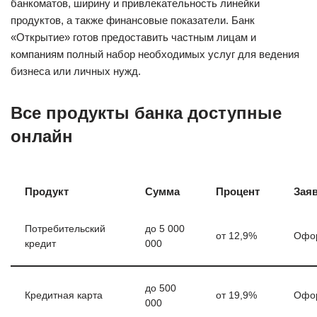
банкоматов, ширину и привлекательность линейки
продуктов, а также финансовые показатели. Банк
«Открытие» готов предоставить частным лицам и
компаниям полный набор необходимых услуг для ведения
бизнеса или личных нужд.
Все продукты банка доступные
онлайн
Продукт
Сумма
Процент
Зая
Потребительский
до 5 000
от 12,9%
Офо
кредит
000
до 500
Кредитная карта
от 19,9%
Офо
000