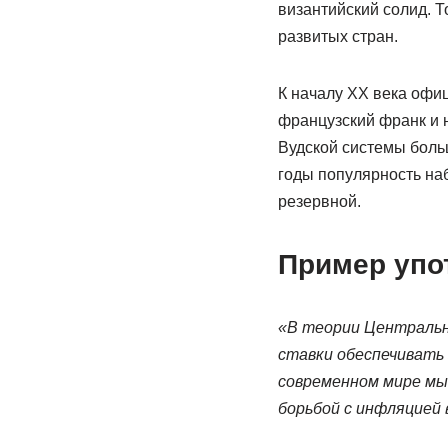
византийский солид. 
развитых стран.
К началу XX века офи
французский франк и 
Вудской системы боль
годы популярность на
резервной.
Пример упо
«В теории Центральн
ставки обеспечивать 
современном мире мы
борьбой с инфляцией 