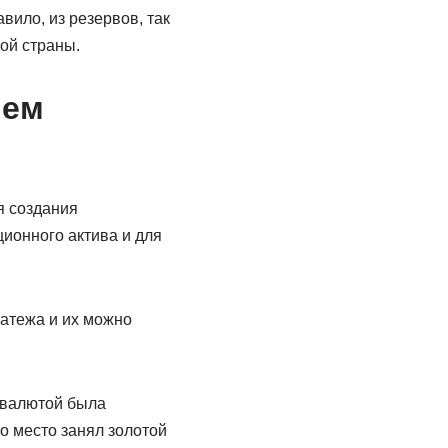
вило, из резервов, так
ой страны.
яем
я создания
ионного актива и для
латежа и их можно
й валютой была
о место занял золотой