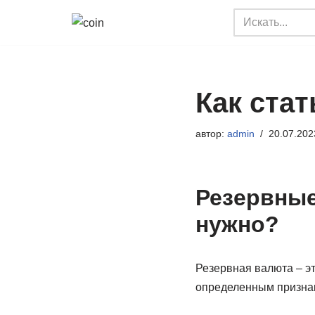
Перейти
к
содержимому
Как ста
автор:
admin
20.07.202
Резервные
нужно?
Резервная валюта – э
определенным признак