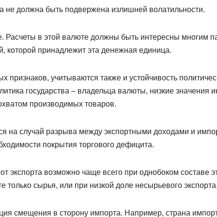
та не должна быть подвержена излишней волатильности.
е. Расчеты в этой валюте должны быть интересны многим па
й, которой принадлежит эта денежная единица.
 признаков, учитываются также и устойчивость политичес
литика государства – владельца валюты, низкие значения 
охватом производимых товаров.
я на случай разрыва между экспортными доходами и импо
бходимости покрытия торгового дефицита.
т экспорта возможно чаще всего при однобоком составе эт
е только сырья, или при низкой доле несырьевого экспорта
ция смещения в сторону импорта. Например, страна импор