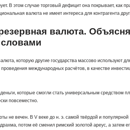
ует. В этом случае торговый дефицит она покрывает, как пра
циональная валюта не имеет интереса для контрагента друг
 резервная валюта. Объясн
 словами
алюта, которую другие государства массово используют дл
, проведения международных расчётов, в качестве инвестиц
те деньги, которые смогли стать универсальным средством п
ески повсеместно.
ты не вечен. В V веке до н. э. самой твёрдой и популярно
драхма, потом её сменил римский золотой ареус, а затем ег