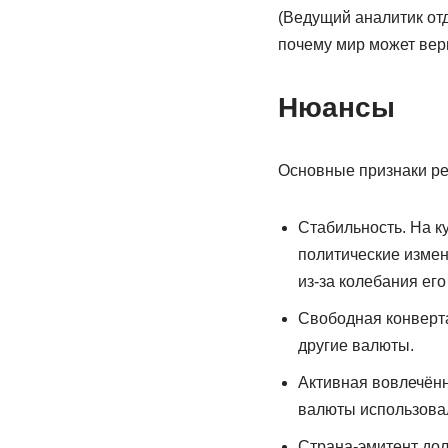
(Ведущий аналитик от
почему мир может верн
Нюансы
Основные признаки ре
Стабильность. На к
политические измен
из-за колебания его
Свободная конверта
другие валюты.
Активная вовлечён
валюты использова
Страна-эмитент до