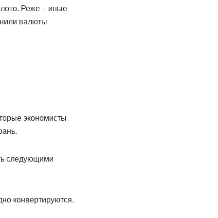
лото. Реже – иные
енили валюты
оторые экономисты
юань.
ать следующими
дно конвертируются.