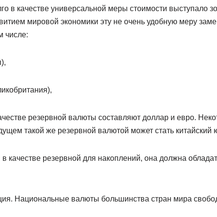
лго в качестве универсальной меры стоимости выступало зо
звитием мировой экономики эту не очень удобную меру зам
м числе:
),
ликобритания),
честве резервной валюты составляют доллар и евро. Нек
удущем такой же резервной валютой может стать китайский 
 в качестве резервной для накоплений, она должна облад
ция. Национальные валюты большинства стран мира свобо