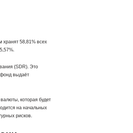
м хранят 58,81% всех
5,57%.
вания (SDR). Это
 фонд выдаёт
валюты, которая будет
ходится на начальных
турных рисков.