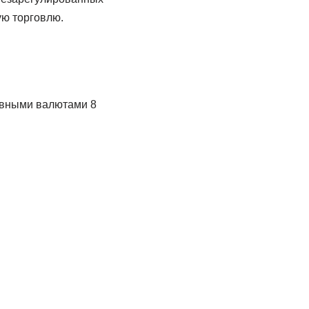
ую торговлю.
рвными валютами 8