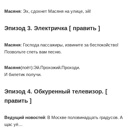
Масяня
: Эх, сдохнет Масяня на улице, эй!
Эпизод 3. Электричка [ править ]
Масяня
: Господа пассажиры, извините за беспокойство!
Позвольте спеть вам песню.
Масяня
(поёт):Эй.Прохожий.Проходи.
И билетик получи.
Эпизод 4. Обкуренный телевизор. [
править ]
Ведущий новостей
: В Москве половинадцать градусов. А
щас уё…