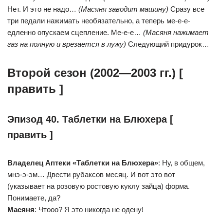
Нет. И это не надо…
(Масяня заводит машину)
Сразу все
три педали нажимать необязательно, а теперь ме-е-е-
едленно опускаем сцепление. Ме-е-е…
(Масяня нажимает
газ на полную и врезается в лужу)
Следующий придурок…
Второй сезон (2002—2003 гг.) [
править ]
Эпизод 40. Таблетки на Блюхера [
править ]
Владелец Аптеки «Таблетки на Блюхера»
: Ну, в общем,
мнэ-э-эм… Двести рубаксов месяц. И вот это вот
(указывает на розовую ростовую куклу зайца) форма.
Понимаете, да?
Масяня
: Чтооо? Я это никогда не одену!