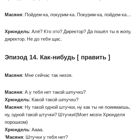
Масяня
: Пойдем-ка, покурим-ка. Покурим-ка, пойдем-ка…
Хрюндель
: Алё? Кто это? Директор? Да пошёл ты в жопу,
директор. Не до тебя щас.
Эпизод 14. Как-нибудь [ править ]
Масяня
: Мне сейчас так низзя.
Масяня
: А у тебя нет такой
штучки
?
Хрюндель
: Какой такой
штучки
?
Масяня
: Ну такой одной штучки, ну как ты не поиимаешь,
ну, одной такой штучки? Штучки!(Моет мозги Хрюнделя
порошком)
Хрюндель
: Аааа.
‘
Масяня
: Штучки у тебя нет?