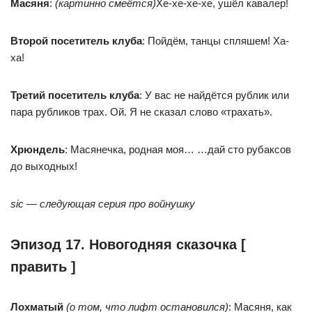
Масяня
:
(картинно смеётся)
Хе-хе-хе-хе, ушёл кавалер!
Второй посетитель клуба
: Пойдём, танцы спляшем! Ха-
ха!
Третий посетитель клуба
: У вас не найдётся рублик или
пара рубликов трах. Ой. Я не сказал слово «трахать».
Хрюндель
: Масянечка, родная моя… …дай сто рубаксов
до выходных!
sic — следующая серия про войнушку
Эпизод 17. Новогодняя сказочка [
править ]
Лохматый
(о том, что лифт остановился)
: Масяня, как