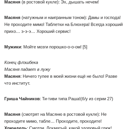
Масяня
(в ростовой кукле): Эх, дышать нечем!
Масяня
(натужным и наигранным тоном): Дамы и господа!
Не проходите мимо! Таблетки на Блюхера! Всегда хороший
прихо… э-э-э… Хороший сервис!
Мужики
: Мойте мозги порошко-о-о-ом! [5]
Конец флэшбека
Масяня падает в лужу
Масяня
: Ничего тупее в моей жизни ещё не было! Разве
что институт.
Гриша Чайников
: Ти-тиви типа Раша!(б/у из серии 27)
Масяня
(смотрят на Масяню в ростовой кукле): Не
проходите мимо, табле… Проходите, проходите!
Хрюндель
: Смотри, Лохматый, какой здоровый глюк!