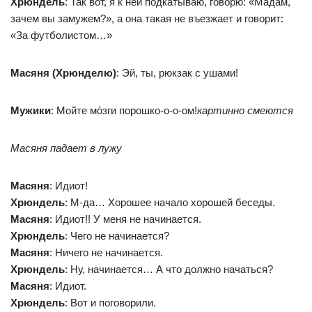
Хрюндель
: Так вот, я к ней подкатываю, говорю: «Мадам,
зачем вы замужем?», а она такая не въезжает и говорит:
«За футболистом…»
Масяня (Хрюнделю)
: Эй, ты, рюкзак с ушами!
Мужики
: Мойте мо́зги порошко-о-о-ом!
картинно смеются
Масяня падает в лужу
Масяня
: Идиот!
Хрюндель
: М-да… Хорошее начало хорошей беседы.
Масяня
: Идиот!! У меня не начинается.
Хрюндель
: Чего не начинается?
Масяня
: Ничего не начинается.
Хрюндель
: Ну, начинается… А что должно начаться?
Масяня
: Идиот.
Хрюндель
: Вот и поговорили.