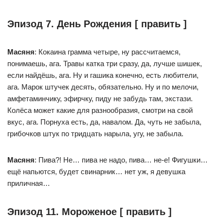
Эпизод 7. День Рождения [ править ]
Масяня
: Кокаина грамма четыре, ну рассчитаемся,
понимаешь, ага. Травы катка три сразу, да, лучше шишек,
если найдёшь, ага. Ну и гашика конечно, есть любители,
ага. Марок штучек десять, обязательно. Ну и по мелочи,
амфетаминчику, эфирчку, пиду не забудь там, экстази.
Колёса может какие для разнообразия, смотри на свой
вкус, ага. Порнуха есть, да, навалом. Да, чуть не забыла,
грибочков штук по тридцать нарыла, угу, не забыла.
Масяня
: Пива?! Не… пива не надо, пива… не-е! Фигушки…
ещё напьются, будет свинарник… нет уж, я девушка
приличная…
Эпизод 11. Мороженое [ править ]