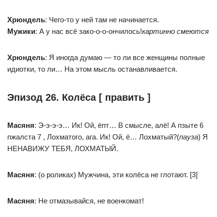
Хрюндель
: Чего-то у ней там не начинается.
Мужики
: А у нас всё зако-о-о-ончилось!
картинно смеются
Хрюндель
: Я иногда думаю — то ли все женщины полные
идиотки, то ли… На этом мысль останавливается.
Эпизод 26. Колёса [ править ]
Масяня
: Э-э-э-э… Ик! Ой, ёпт… В смысле, алё! А пзыте 6
пжалста 7 , Лохматого, ага. Ик! Ой, ё… Лохматый?(
пауза
) Я
НЕНАВИЖУ ТЕБЯ, ЛОХМАТЫЙ.
Масяня
: (о роликах) Мужчина, эти колёса не глотают. [3]
Масяня
: Не отмазывайся, не военкомат!