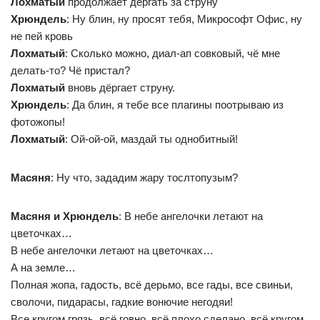
Лохматый
продолжает дёргать за струну
Хрюндель
: Ну блин, ну просят тебя, Микрософт Офис, ну
не пей кровь
Лохматый
: Сколько можно, диал-ап совковый, чё мне
делать-то? Чё пристал?
Лохматый
вновь дёргает струну.
Хрюндель
: Да блин, я тебе все плагины поотрываю из
фотожопы!
Лохматый
: Ой-ой-ой, маздай ты однобитный!
Масяня
: Ну что, зададим жару тослтопузым?
Масяня и Хрюндель
: В небе ангелочки летают на
цветочках…
В небе ангелочки летают на цветочках…
А на земле…
Полная жопа, гадость, всё дерьмо, все гады, все свиньи,
сволочи, пидарасы, гадкие вонючие негодяи!
Все кругом грязь, всё говно, всё плохо сделано, всё кругом