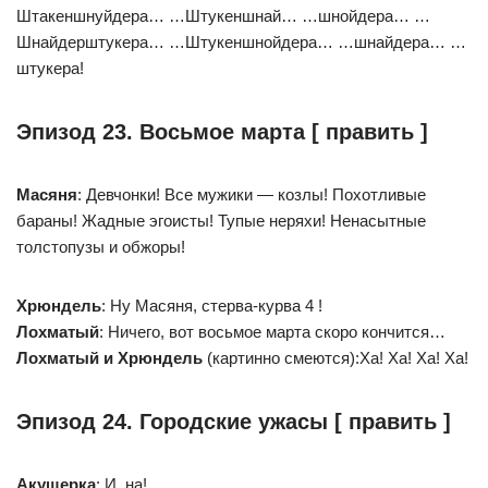
Штакеншнуйдера… …Штукеншнай… …шнойдера… …
Шнайдерштукера… …Штукеншнойдера… …шнайдера… …
штукера!
Эпизод 23. Восьмое марта [ править ]
Масяня
: Девчонки! Все мужики — козлы! Похотливые
бараны! Жадные эгоисты! Тупые неряхи! Ненасытные
толстопузы и обжоры!
Хрюндель
: Ну Масяня, стерва-курва 4 !
Лохматый
: Ничего, вот восьмое марта скоро кончится…
Лохматый и Хрюндель
(картинно смеются):Ха! Ха! Ха! Ха!
Эпизод 24. Городские ужасы [ править ]
Акушерка
: И. на!