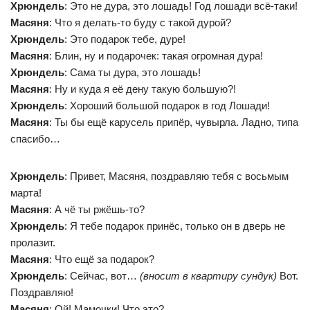
Хрюндель
: Это не дура, это лошадь! Год лошади всё-таки!
Масяня
: Что я делать-то буду с такой дурой?
Хрюндель
: Это подарок тебе, дуре!
Масяня
: Блин, ну и подарочек: такая огромная дура!
Хрюндель
: Сама ты дура, это лошадь!
Масяня
: Ну и куда я её дену такую большую?!
Хрюндель
: Хороший большой подарок в год Лошади!
Масяня
: Ты бы ещё карусель припёр, чувырла. Ладно, типа
спасибо…
Хрюндель
: Привет, Масяня, поздравляю тебя с восьмым
марта!
Масяня
: А чё ты ржёшь-то?
Хрюндель
: Я тебе подарок принёс, только он в дверь не
пролазит.
Масяня
: Что ещё за подарок?
Хрюндель
: Сейчас, вот…
(вносит в квартиру сундук)
Вот.
Поздравляю!
Масяня
: Ой! Мамочки! Что это?