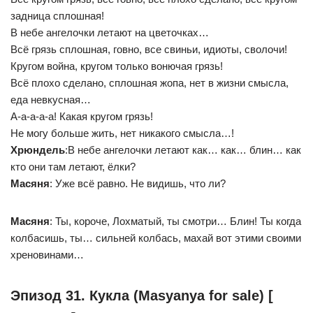
задница сплошная!
В небе ангелочки летают на цветочках…
Всё грязь сплошная, говно, все свиньи, идиоты, сволочи!
Кругом война, кругом только вонючая грязь!
Всё плохо сделано, сплошная жопа, нет в жизни смысла,
еда невкусная…
А-а-а-а-а! Какая кругом грязь!
Не могу больше жить, нет никакого смысла…!
Хрюндель
:В небе ангелочки летают как… как… блин… как
кто они там летают, ёлки?
Масяня
: Уже всё равно. Не видишь, что ли?
Масяня
: Ты, короче, Лохматый, ты смотри… Блин! Ты когда
колбасишь, ты… сильней колбась, махай вот этими своими
хреновинами…
Эпизод 31. Кукла (Masyanya for sale) [