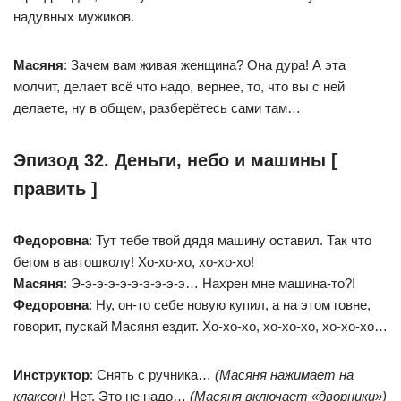
надувных мужиков.
Масяня
: Зачем вам живая женщина? Она дура! А эта
молчит, делает всё что надо, вернее, то, что вы с ней
делаете, ну в общем, разберётесь сами там…
Эпизод 32. Деньги, небо и машины [
править ]
Федоровна
: Тут тебе твой дядя машину оставил. Так что
бегом в автошколу! Хо-хо-хо, хо-хо-хо!
Масяня
: Э-э-э-э-э-э-э-э-э-э… Нахрен мне машина-то?!
Федоровна
: Ну, он-то себе новую купил, а на этом говне,
говорит, пускай Масяня ездит. Хо-хо-хо, хо-хо-хо, хо-хо-хо…
Инструктор
: Снять с ручника…
(Масяня нажимает на
клаксон)
Нет. Это не надо…
(Масяня включает «дворники»)