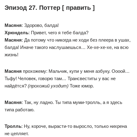
Эпизод 27. Поттер [ править ]
Масяня
: Здорово, балда!
Хрюндель
: Привет, чего я тебе балда?
Масяня
: Да потому что никогда не ходи без плеера в ушах,
балда! Иначе такого наслушаешься… Хе-хе-хе-хе, на всю
жизнь!
Масяня
прохожему: Мальчик, купи у меня азбуку. Оооой…
Тьфу! Человек, говорю там… Трансвеститы у вас не
найдётся?
(прохожий уходит)
Тоже юмор.
Масяня
: Так, ну ладно. Ты типа муми-тролль, а я здесь
типа работаю.
Тролль
: Ну, короче, вырасти-то выросло, только нихрена
не цепляет.