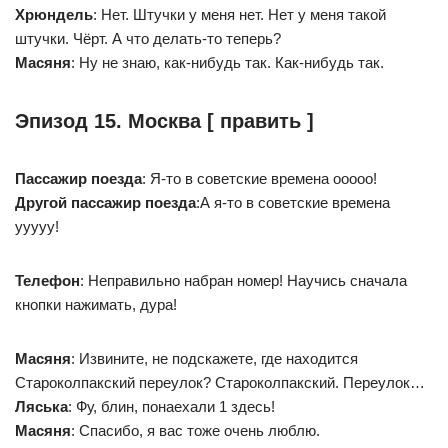
Хрюндель
: Нет. Штучки у меня нет. Нет у меня такой
штучки. Чёрт. А что делать-то теперь?
Масяня
: Ну не знаю, как-нибудь так. Как-нибудь так.
Эпизод 15. Москва [ править ]
Пассажир поезда
: Я-то в советские времена ооооо!
Другой пассажир поезда
:А я-то в советские времена
ууууу!
Телефон
: Неправильно набран номер! Научись сначала
кнопки нажимать, дура!
Масяня
: Извините, не подскажете, где находится
Староколпакский переулок? Староколпакский. Переулок…
Ляська
: Фу, блин, понаехали 1 здесь!
Масяня
: Спасибо, я вас тоже очень люблю.