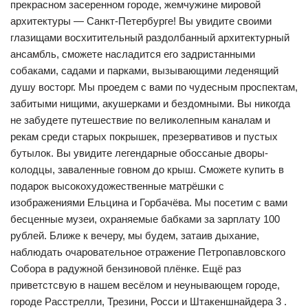
прекрасном засеренном городе, жемчужине мировой
архитектуры — Санкт-Петербурге! Вы увидите своими
глазищами восхитительный раздолбанный архитектурный
ансамбль, сможете насладится его задристанными
собаками, садами и парками, вызывающими леденящий
душу восторг. Мы проедем с вами по чудесным проспектам,
забитыми нищими, акушерками и бездомными. Вы никогда
не забудете путешествие по великолепным каналам и
рекам среди старых покрышек, презервативов и пустых
бутылок. Вы увидите легендарные обоссаные дворы-
колодцы, заваленные говном до крыш. Сможете купить в
подарок высокохудожественные матрёшки с
изображениями Ельцина и Горбачёва. Мы посетим с вами
бесценные музеи, охраняемые бабками за зарплату 100
рублей. Ближе к вечеру, мы будем, затаив дыхание,
наблюдать очаровательное отражение Петропавловского
Собора в радужной бензиновой плёнке. Ещё раз
приветстсвую в нашем весёлом и неунывающем городе,
городе Расстрелли, Трезини, Росси и Штакеншнайдера 3 .