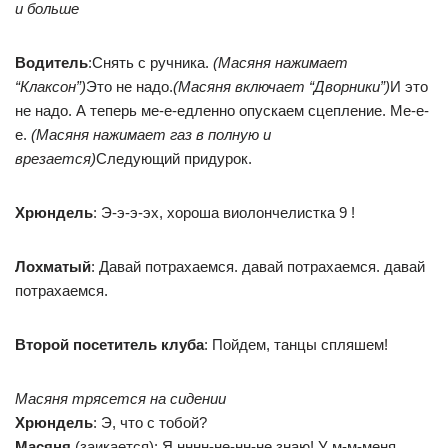
и больше
Водитель
:Снять с ручника.
(Масяня нажимает
“Клаксон”)
Это не надо.
(Масяня включает “Дворники”)
И это
не надо. А теперь ме-е-едленно опускаем сцепление. Ме-е-
е.
(Масяня нажимает газ в полную и
врезается)
Следующий придурок.
Хрюндель
: Э-э-э-эх, хороша виолончелистка 9 !
Лохматый
: Давай потрахаемся. давай потрахаемся. давай
потрахаемся.
Второй посетитель клуба
: Пойдем, танцы спляшем!
Масяня трясется на сидении
Хрюндель
: Э, что с тобой?
Масяня
(заикается): Я нннн-не-нн-не знаю! У м-м-меня,