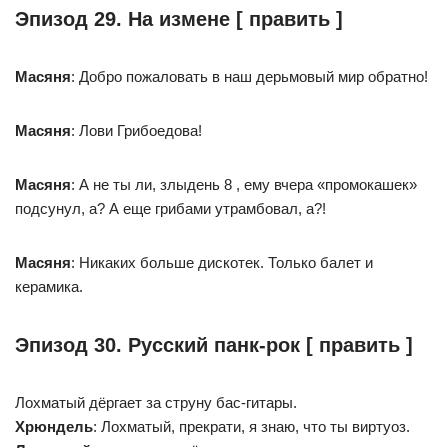
Эпизод 29. На измене [ править ]
Масяня
: Добро пожаловать в наш дерьмовый мир обратно!
Масяня
: Лови Грибоедова!
Масяня
: А не ты ли, злыдень 8 , ему вчера «промокашек»
подсунул, а? А еще грибами утрамбовал, а?!
Масяня
: Никаких больше дискотек. Только балет и
керамика.
Эпизод 30. Русский панк-рок [ править ]
Лохматый дёргает за струну бас-гитары.
Хрюндель
: Лохматый, прекрати, я знаю, что ты виртуоз.