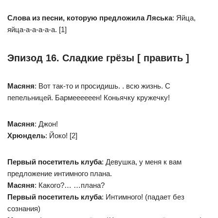
Слова из песни, которую предложила Ляська
: Яйца,
яйца-а-а-а-а-а. [1]
Эпизод 16. Сладкие грёзы [ править ]
Масяня
: Вот так-то и просидишь. . всю жизнь. С
пепельницей. Бармеееееен! Коньячку кружечку!
Масяня
: Джон!
Хрюндель
: Йоко! [2]
Первый посетитель клуба
: Девушка, у меня к вам
предложение интимного плана.
Масяня
: Какого?… …плана?
Первый посетитель клуба
: Интимного! (падает без
сознания)