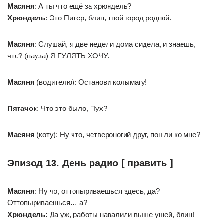
Масяня
: А ты что ещё за хрюндель?
Хрюндель
: Это Питер, блин, твой город родной.
Масяня
: Слушай, я две недели дома сидела, и знаешь,
что? (пауза) Я ГУЛЯТЬ ХОЧУ.
Масяня
(водителю): Останови колымагу!
Пятачок
: Что это было, Пух?
Масяня
(коту): Ну что, четвероногий друг, пошли ко мне?
Эпизод 13. День радио [ править ]
Масяня
: Ну чо, оттопыриваешься здесь, да?
Оттопыриваешься… а?
Хрюндель:
Да уж, работы навалили выше ушей, блин!