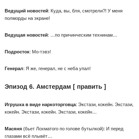
Ведущий новостей
: Куда, вы, бля, смотрели?! У меня
полморды на экране!
Ведущая новостей
: …по причинческим технинам…
Подросток
: Мо-тэвэ!
Генерал
: Я же, генерал, не с неба упал!
Эпизод 6. Амстердам [ править ]
Игрушка в виде наркоторговца
: Экстази, кокейн. Экстази,
кокейн. Экстази, кокейн. Экстази, кокейн…
Масяня
(бьет Лохматого по голове бутылкой): И перед
глазами всё плывёт…