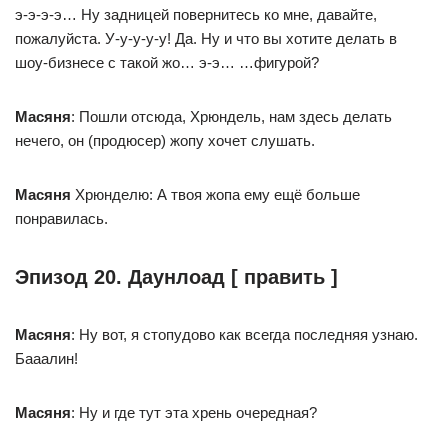
э-э-э-э… Ну задницей повернитесь ко мне, давайте,
пожалуйста. У-у-у-у-у! Да. Ну и что вы хотите делать в
шоу-бизнесе с такой жо… э-э… …фигурой?
Масяня
: Пошли отсюда, Хрюндель, нам здесь делать
нечего, он (продюсер) жопу хочет слушать.
Масяня
Хрюнделю: А твоя жопа ему ещё больше
понравилась.
Эпизод 20. Даунлоад [ править ]
Масяня
: Ну вот, я стопудово как всегда последняя узнаю.
Бааалин!
Масяня
: Ну и где тут эта хрень очередная?