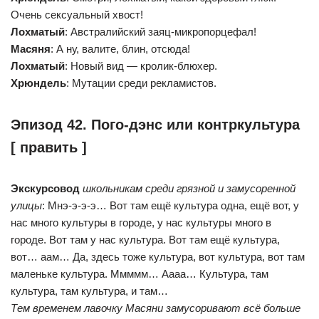
Очень сексуальный хвост!
Лохматый
: Австралийский заяц-микропорцефал!
Масяня
: А ну, валите, блин, отсюда!
Лохматый
: Новый вид — кролик-блюхер.
Хрюндель
: Мутации среди рекламистов.
Эпизод 42. Пого-дэнс или контркультура
[ править ]
Экскурсовод
школьникам среди грязной и замусоренной
улицы
: Мнэ-э-э-э… Вот там ещё культура одна, ещё вот, у
нас много культуры в городе, у нас культуры много в
городе. Вот там у нас культура. Вот там ещё культура,
вот… аам… Да, здесь тоже культура, вот культура, вот там
маленьке культура. Ммммм… Аааа… Культура, там
культура, там культура, и там…
Тем временем лавочку Масяни замусоривают всё больше