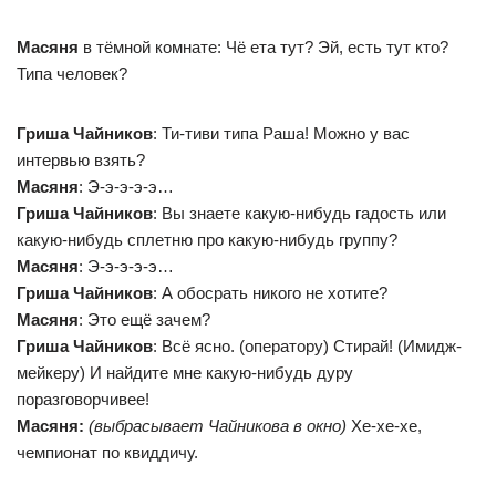
Масяня
в тёмной комнате: Чё ета тут? Эй, есть тут кто?
Типа человек?
Гриша Чайников
: Ти-тиви типа Раша! Можно у вас
интервью взять?
Масяня
: Э-э-э-э-э…
Гриша Чайников
: Вы знаете какую-нибудь гадость или
какую-нибудь сплетню про какую-нибудь группу?
Масяня
: Э-э-э-э-э…
Гриша Чайников
: А обосрать никого не хотите?
Масяня
: Это ещё зачем?
Гриша Чайников
: Всё ясно. (оператору) Стирай! (Имидж-
мейкеру) И найдите мне какую-нибудь дуру
поразговорчивее!
Масяня:
(выбрасывает Чайникова в окно)
Хе-хе-хе,
чемпионат по квиддичу.