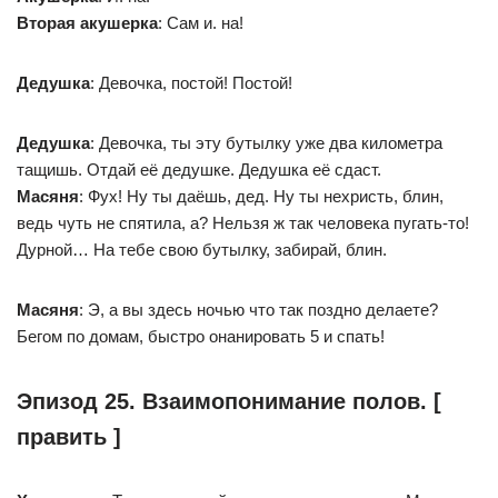
Вторая акушерка
: Сам и. на!
Дедушка
: Девочка, постой! Постой!
Дедушка
: Девочка, ты эту бутылку уже два километра
тащишь. Отдай её дедушке. Дедушка её сдаст.
Масяня
: Фух! Ну ты даёшь, дед. Ну ты нехристь, блин,
ведь чуть не спятила, а? Нельзя ж так человека пугать-то!
Дурной… На тебе свою бутылку, забирай, блин.
Масяня
: Э, а вы здесь ночью что так поздно делаете?
Бегом по домам, быстро онанировать 5 и спать!
Эпизод 25. Взаимопонимание полов. [
править ]