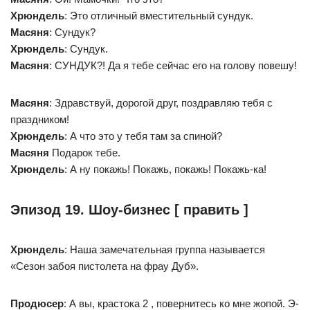
Хрюндель
: Это отличный вместительный сундук.
Масяня
: Сундук?
Хрюндель
: Сундук.
Масяня
: СУНДУК?! Да я тебе сейчас его на голову повешу!
Масяня
: Здравствуй, дорогой друг, поздравляю тебя с
праздником!
Хрюндель
: А что это у тебя там за спиной?
Масяня
Подарок тебе.
Хрюндель
: А ну покажь! Покажь, покажь! Покажь-ка!
Эпизод 19. Шоу-бизнес [ править ]
Хрюндель
: Наша замечательная группа называется
«Сезон забоя пистолета на фрау Дуб».
Продюсер
: А вы, крастока 2 , повернитесь ко мне жопой. Э-