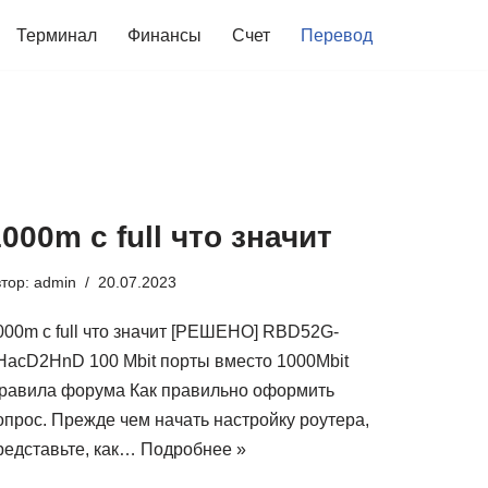
Терминал
Финансы
Счет
Перевод
000m c full что значит
втор:
admin
20.07.2023
000m c full что значит [РЕШЕНО] RBD52G-
HacD2HnD 100 Mbit порты вместо 1000Mbit
равила форума Как правильно оформить
опрос. Прежде чем начать настройку роутера,
редставьте, как…
Подробнее »