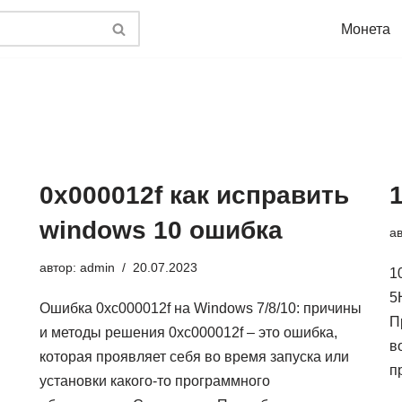
Монета
0х000012f как исправить
1
windows 10 ошибка
а
автор:
admin
20.07.2023
1
5
Ошибка 0xc000012f на Windows 7/8/10: причины
П
и методы решения 0xc000012f – это ошибка,
в
которая проявляет себя во время запуска или
п
установки какого-то программного