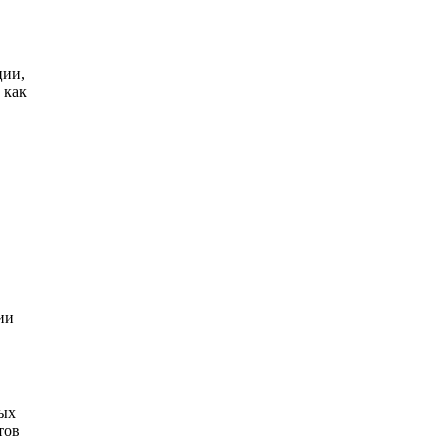
ции,
 как
ии
бых
тов