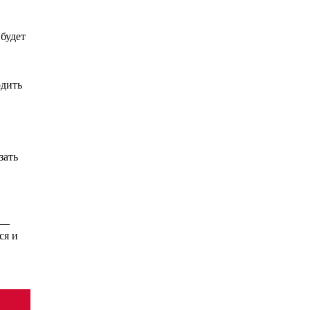
будет
одить
зать
 —
ся и