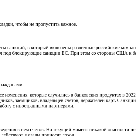
кладки, чтобы не пропустить важное.
еты санкций, в который включены различные российские компа
ал под блокирующие санкции ЕС. При этом со стороны США к б
гражданами.
 изменения, которые случились в банковских продуктах в 2022 
дчиков, заемщиков, владельцев счетов, держателей карт. Санкции
 работу с иностранными партнерами.
 ведения в нем счетов. На текущий момент никакой опасности не
действуют, вклады приносят доход.