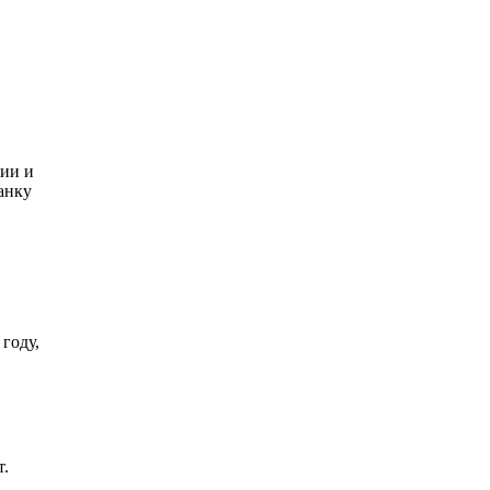
нии и
анку
году,
т.