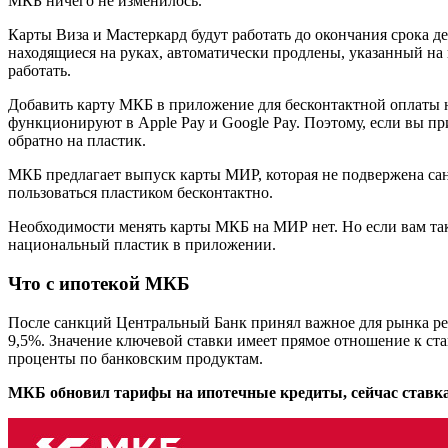
МКБ ничего не изменилось.
Карты Виза и Мастеркард будут работать до окончания срока де
находящиеся на руках, автоматически продлены, указанный на 
работать.
Добавить карту МКБ в приложение для бесконтактной оплаты н
функционируют в Apple Pay и Google Pay. Поэтому, если вы п
обратно на пластик.
МКБ предлагает выпуск карты МИР, которая не подвержена сан
пользоваться пластиком бесконтактно.
Необходимости менять карты МКБ на МИР нет. Но если вам так 
национальный пластик в приложении.
Что с ипотекой МКБ
После санкций Центральный Банк принял важное для рынка реш
9,5%. Значение ключевой ставки имеет прямое отношение к ста
проценты по банковским продуктам.
МКБ обновил тарифы на ипотечные кредиты, сейчас ставка