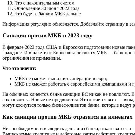
Что с накопительным счетом
Обновление 30 июня 2022 года
Что будет с банком МКБ дальше
Информация регулярно обновляется. Добавляйте страницу в за
Санкции против МКБ в 2023 году
В феврале 2023 года США и Евросоюз подготовили новые пак
граждане. И в пакете от Евросоюза числится МКБ — банк поп
ограничения не применены.
Что это значит:
МКБ не сможет выполнять операции в евро;
МКБ не сможет работать с европейскими компаниями и 
На обычных клиентов банка санкции ЕС никак не повлияют. Все
сохраняются. Новые не предвидятся. Это касается всех — вкла
могут коснуться только бизнес-клиентов банка, которые ведут
Как санкции против МКБ отразятся на клиентах
Нет необходимости выводить деньги из банка, отказываться от
Выпускаемые кредитные и дебетовые карты работают, кредиты 