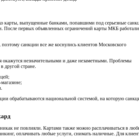
ько карты, выпущенные банками, попавшими под серьезные санк
и. После первых объявленных ограничений карты МКБ работали
и, поэтому санкции все же коснулись клиентов Московского
ия окажутся незначительными и даже незаметными. Проблемы
 в другой стране.
ицей;
-магазине;
.
ции обрабатываются национальной системой, на которую санкц
кард
 никак не повлияли. Картами также можно расплачиваться в лю
банкинг, оплачивать любые услуги, снимать наличные. Для клиен