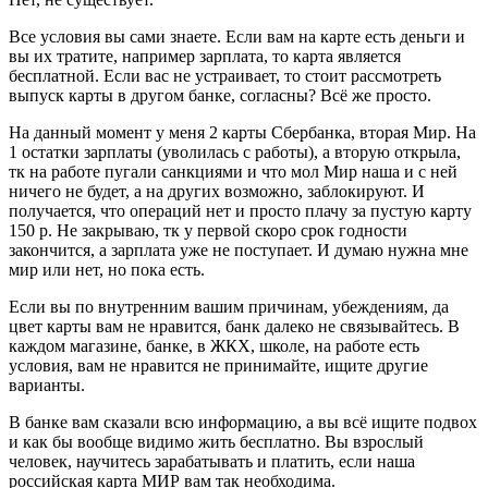
Все условия вы сами знаете. Если вам на карте есть деньги и
вы их тратите, например зарплата, то карта является
бесплатной. Если вас не устраивает, то стоит рассмотреть
выпуск карты в другом банке, согласны? Всё же просто.
На данный момент у меня 2 карты Сбербанка, вторая Мир. На
1 остатки зарплаты (уволилась с работы), а вторую открыла,
тк на работе пугали санкциями и что мол Мир наша и с ней
ничего не будет, а на других возможно, заблокируют. И
получается, что операций нет и просто плачу за пустую карту
150 р. Не закрываю, тк у первой скоро срок годности
закончится, а зарплата уже не поступает. И думаю нужна мне
мир или нет, но пока есть.
Если вы по внутренним вашим причинам, убеждениям, да
цвет карты вам не нравится, банк далеко не связывайтесь. В
каждом магазине, банке, в ЖКХ, школе, на работе есть
условия, вам не нравится не принимайте, ищите другие
варианты.
В банке вам сказали всю информацию, а вы всё ищите подвох
и как бы вообще видимо жить бесплатно. Вы взрослый
человек, научитесь зарабатывать и платить, если наша
российская карта МИР вам так необходима.