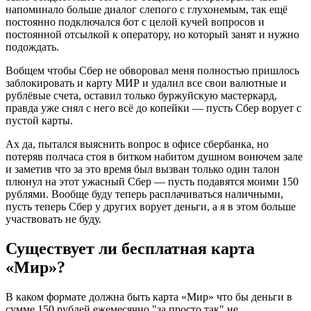
напоминало больше диалог слепого с глухонемым, так ещё
постоянно подключался бот с целой кучей вопросов и
постоянной отсылкой к оператору, но который занят и нужно
подождать.
Вобщем чтобы Сбер не обворовал меня полностью пришлось
заблокировать и карту МИР и удалил все свои валютные и
рублёвые счета, оставил только буржуйскую мастеркард,
правда уже снял с него всё до копейки — пусть Сбер ворует с
пустой карты.
Ах да, пытался выяснить вопрос в офисе сбербанка, но
потеряв полчаса стоя в битком набитом душном вонючем зале
и заметив что за это время был вызван только один талон
плюнул на этот ужасный Сбер — пусть подавятся моими 150
рублями. Вообще буду теперь расплачиваться наличными,
пусть теперь Сбер у других ворует деньги, а я в этом больше
участвовать не буду.
Существует ли бесплатная карта
«Мир»?
В каком формате должна быть карта «Мир» что бы деньги в
сумме 150 рублей ежемесячно "за просто так" не