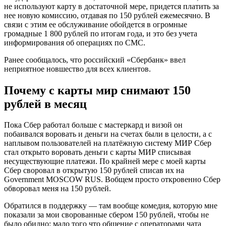
не используют карту в достаточной мере, придется платить за
нее новую комиссию, отдавая по 150 рублей ежемесячно. В
связи с этим ее обслуживание обойдется в огромные
громадные 1 800 рублей по итогам года, и это без учета
информирования об операциях по СМС.
Ранее сообщалось, что российский «Сбербанк» ввел
неприятное новшество для всех клиентов.
Почему с карты мир снимают 150
рублей в месяц
Пока Сбер работал больше с мастеркард и визой он
побаивался воровать и деньги на счетах были в целости, а с
наплывом пользователей на платёжную систему МИР Сбер
стал открыто воровать деньги с карты МИР списывая
несуществующие платежи. По крайней мере с моей карты
Сбер своровал в открытую 150 рублей списав их на
Government MOSCOW RUS. Вобщем просто откровенно Сбер
обворовал меня на 150 рублей.
Обратился в поддержку — там вообще комедия, которую мне
показали за мои сворованные сбером 150 рублей, чтобы не
было обидно: мало того что общение с операторами чата