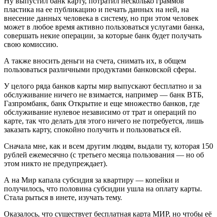
Ну выпустил банк карту, потратил несколько граммов
пластика на ее публикацию и печать данных на ней, на
внесение данных человека в систему, но при этом человек
может в любое время активно пользоваться услугами банка,
совершать некие операции, за которые банк будет получать
свою комиссию.
А также вносить деньги на счета, снимать их, в общем
пользоваться различными продуктами банковской сферы.
У целого ряда банков карты мир выпускают бесплатно и за
обслуживание ничего не взимается, например — банк ВТБ,
Газпромбанк, банк Открытие и еще множество банков, где
обслуживание нулевое независимо от трат и операций по
карте, так что делать для этого ничего не потребуется, лишь
заказать карту, спокойно получить и пользоваться ей.
Сначала мне, как и всем другим людям, выдали ту, которая 150
рублей ежемесячно (с третьего месяца пользования — но об
этом никто не предупреждает).
А на Мир капала субсидия за квартиру — копейки и
получилось, что половина субсидии ушла на оплату карты.
Стала рыться в инете, изучать тему.
Оказалось, что существует бесплатная карта МИР, но чтобы её