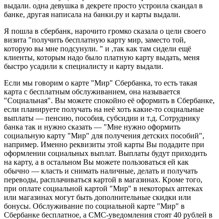
выдали. одна девушка в декрете просто устроила скандал в
банке, другая написала на банки.ру и карты выдали.
Я пошла в сбербанк, нарочито громко сказала о цели своего
визита "получить бесплатную карту мир, заместо той,
которую вы мне подсунули. " и ,так как там сидели ещё
клиенты, которым надо было платную карту выдать, меня
быстро усадили к специалисту и карту выдали.
Если мы говорим о карте "Мир" Сбербанка, то есть такая
карта с бесплатным обслуживанием, она называется
"Социальная". Вы можете спокойно её оформить в Сбербанке,
если планируете получать на неё хоть какие-то социальные
выплаты — пенсию, пособия, субсидии и т.д. Сотруднику
банка так и нужно сказать — "Мне нужно оформить
социальную карту "Мир" для получения детских пособий",
например. Именно реквизиты этой карты Вы подадите при
оформлении социальных выплат. Выплаты будут приходить
на карту, а в остальном Вы можете пользоваться ей как
обычно — класть и снимать наличные, делать и получать
переводы, расплачиваться картой в магазинах. Кроме того,
при оплате социальной картой "Мир" в некоторых аптеках
или магазинах могут быть дополнительные скидки или
бонусы. Обслуживание по социальной карте "Мир" в
Сбербанке бесплатное, а СМС-уведомления стоят 40 рублей в