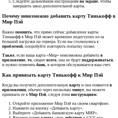
Следуйте дальнейшим инструкциям
на экране
, чтобы
завершить заказ дополнительной карты.
Почему невозможно добавить карту Тинькофф в
Мир Пэй
Важно
помнить
, что прямо сейчас добавление карты
Тинькофф в Мир Пэй может временно недоступно из-за
большой нагрузки на сервера. Если вы столкнулись
с
проблемой
, попробуйте повторить попытку позже.
Также
, если ваша карта «Мир» невозможна добавить
в
приложение
,
то
, скорее
всего
, она не будет
поддерживаться
,
и нужно поменять
банк
, в котором обслуживается ваш счет.
Как привязать карту Тинькофф к Мир Пэй
Когда вы получите дополнительную
карту
и она появится
в
приложении
, обычно через несколько
минут
, вы можете
привязать ее к
Мир Пэй
, следуя этим
инструкциям
:
Откройте приложение Мир Пэй на своем смартфоне.
Нажмите на кнопку «Добавить карту».
Выберите «Добавить банковскую карту МИР».
Введите номер
карты
, срок
действия
и CVV-код.