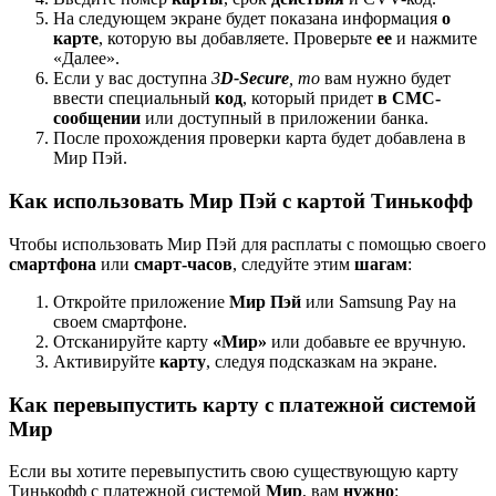
На следующем экране будет показана информация
о
карте
, которую вы добавляете. Проверьте
ее
и нажмите
«Далее».
Если у вас доступна
3
D-Secure
, то
вам нужно будет
ввести специальный
код
, который придет
в СМС-
сообщении
или доступный в приложении банка.
После прохождения проверки карта будет добавлена в
Мир Пэй.
Как использовать Мир Пэй с картой Тинькофф
Чтобы использовать Мир Пэй для расплаты с помощью своего
смартфона
или
смарт-часов
, следуйте этим
шагам
:
Откройте приложение
Мир Пэй
или Samsung Pay на
своем смартфоне.
Отсканируйте карту
«Мир»
или добавьте ее вручную.
Активируйте
карту
, следуя подсказкам на экране.
Как перевыпустить карту с платежной системой
Мир
Если вы хотите перевыпустить свою существующую карту
Тинькофф с платежной системой
Мир
, вам
нужно
: