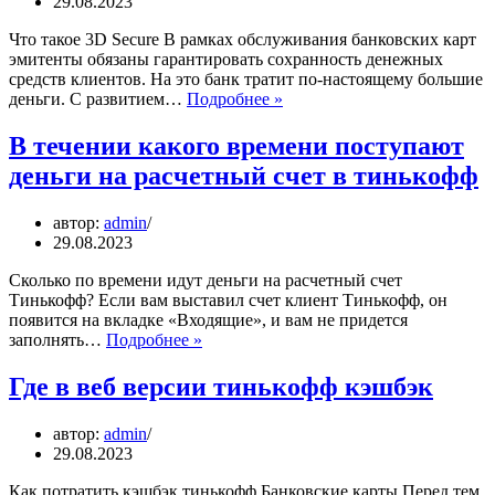
29.08.2023
Что такое 3D Secure В рамках обслуживания банковских карт
эмитенты обязаны гарантировать сохранность денежных
средств клиентов. На это банк тратит по-настоящему большие
3d
деньги. С развитием…
Подробнее »
secure
тинькофф
В течении какого времени поступают
как
деньги на расчетный счет в тинькофф
включить
автор:
admin
29.08.2023
Сколько по времени идут деньги на расчетный счет
Тинькофф? Если вам выставил счет клиент Тинькофф, он
появится на вкладке «Входящие», и вам не придется
В
заполнять…
Подробнее »
течении
какого
Где в веб версии тинькофф кэшбэк
времени
поступают
автор:
admin
деньги
29.08.2023
на
расчетный
Как потратить кэшбэк тинькофф Банковские карты Перед тем