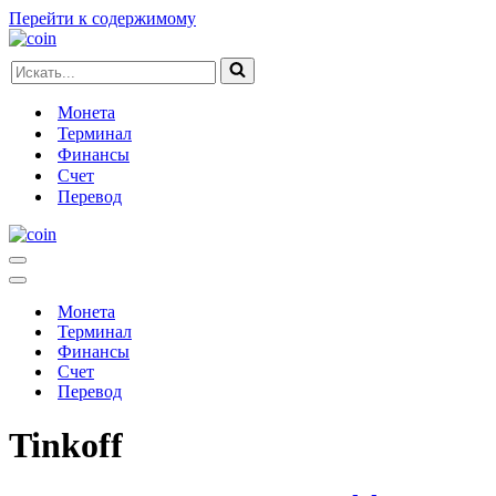
Перейти к содержимому
Искать...
Монета
Терминал
Финансы
Счет
Перевод
Меню
навигации
Меню
навигации
Монета
Терминал
Финансы
Счет
Перевод
Tinkoff