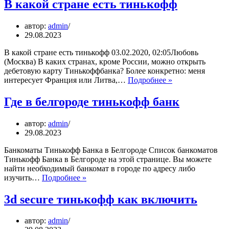
В какой стране есть тинькофф
автор:
admin
29.08.2023
В какой стране есть тинькофф 03.02.2020, 02:05Любовь
(Москва) В каких странах, кроме России, можно открыть
дебетовую карту Тинькоффбанка? Более конкретно: меня
В
интересует Франция или Литва,…
Подробнее »
какой
стране
Где в белгороде тинькофф банк
есть
тинькофф
автор:
admin
29.08.2023
Банкоматы Тинькофф Банка в Белгороде Список банкоматов
Тинькофф Банка в Белгороде на этой странице. Вы можете
найти необходимый банкомат в городе по адресу либо
Где
изучить…
Подробнее »
в
белгороде
3d secure тинькофф как включить
тинькофф
банк
автор:
admin