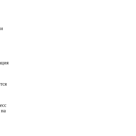
 и
ация
ется
есс
 на