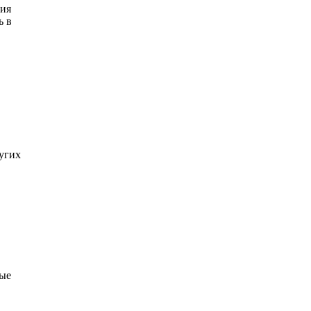
ния
ь в
ругих
ные