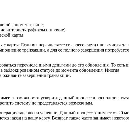
или обычном магазине;
ние интернет-трафиком и прочие);
вской карты.
с карты. Если вы перечисляете со своего счета или зачисляете 
полнение транзакции, а для ее полного завершения потребуется
зоваться перечисленными деньгами до его обновления. То есть 
 в заблокированном статусе до момента обновления. Иногда
а ожидайте завершения транзакции.
 имеет возможности ускорить данный процесс и воспользоваться
оропить систему не представляется возможным.
 операция завершена успешно. Данный процесс занимает от 20 м
нется назад на вашу карту. Возврат также часто занимает некотор