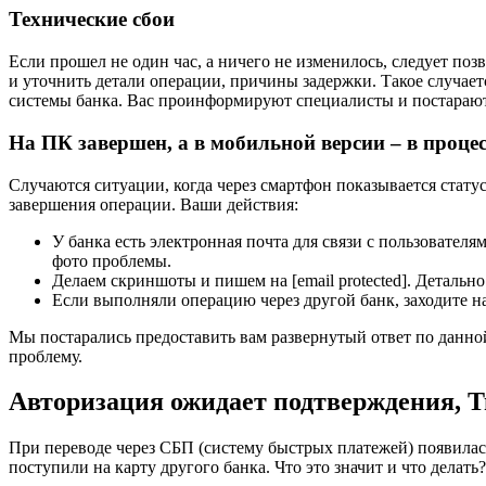
Технические сбои
Если прошел не один час, а ничего не изменилось, следует п
и уточнить детали операции, причины задержки. Такое случает
системы банка. Вас проинформируют специалисты и постарают
На ПК завершен, а в мобильной версии – в процес
Случаются ситуации, когда через смартфон показывается стату
завершения операции. Ваши действия:
У банка есть электронная почта для связи с пользовател
фото проблемы.
Делаем скриншоты и пишем на [email protected]. Детальн
Если выполняли операцию через другой банк, заходите на
Мы постарались предоставить вам развернутый ответ по данно
проблему.
Авторизация ожидает подтверждения, Т
При переводе через СБП (систему быстрых платежей) появилас
поступили на карту другого банка. Что это значит и что делать?