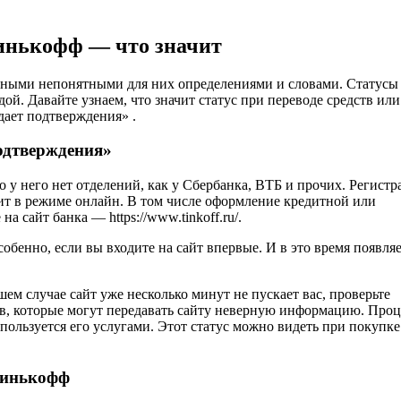
инькофф — что значит
азными непонятными для них определениями и словами. Статусы
й. Давайте узнаем, что значит статус при переводе средств или
ает подтверждения» .
подтверждения»
 у него нет отделений, как у Сбербанка, ВТБ и прочих. Регистр
дит в режиме онлайн. В том числе оформление кредитной или
а сайт банка — https://www.tinkoff.ru/.
собенно, если вы входите на сайт впервые. И в это время появля
ем случае сайт уже несколько минут не пускает вас, проверьте
ов, которые могут передавать сайту неверную информацию. Проц
ользуется его услугами. Этот статус можно видеть при покупке
Тинькофф