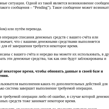
азные ситуации. Одной из такой является возникновение сообще
акого сообщения – “Pending”). Такое сообщение может возникат
бом) или путём перевода.
я операция списания денежных средств с вашего счёта или
означает, что с вашими денежными средствами выполняется
и для её завершения требуется некоторое время.
саны с вашего счёта и нередко вы можете их использовать, в д
вать эти денежные средства, так как они будут заблокированы и
щё некоторое время, чтобы обновить данные в своей базе и
ения.
ользователя выполнения каких-то дополнительных действий для
лько система завершит выполнение требуемой операции.
и требуемой операции либо об ошибке, в случае которой денеж
жных средств тоже занимает некоторое время.