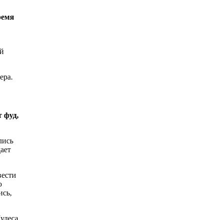
ремя
ой
ера.
 фуд,
лись
ает
вести
ю
ись,
удеса,