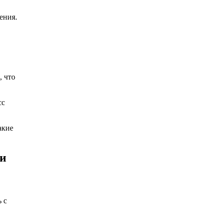
ения.
, что
сс
акие
ни
 с