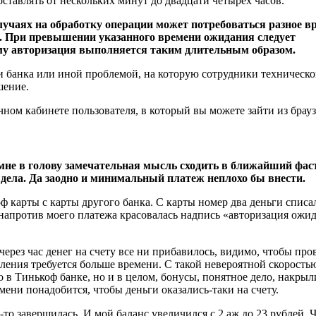
тавлять от нескольких минут до двадцати четырех часов.
лучаях на обработку операции может потребоваться разное в
и. При превышении указанного времени ожидания следует
ему авторизация выполняется таким длительным образом.
нии банка или иной проблемой, на которую сотрудники техническ
шение.
ном кабинете пользователя, в который вы можете зайти из брауз
 мне в голову замечательная мысль сходить в ближайший фаст
е дела. Да заодно и минимальный платеж неплохо бы внести.
карты с карты другого банка. С карты номер два деньги списа
 напротив моего платежа красовалась надпись «авторизация ожид
 через час денег на счету все ни прибавилось, видимо, чтобы про
ления требуется больше времени. С такой невероятной скорость
о в Тинькоф банке, но и в целом, бонусы, понятное дело, накрыл
мени понадобится, чтобы деньги оказались-таки на счету.
то завершилась. И мой баланс увеличился с 2 аж до 23 рублей. Ч