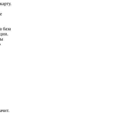
карту.
е
а база
ции.
ты
о
ачит.