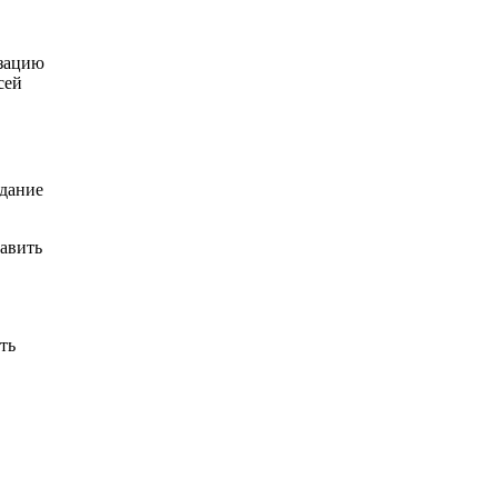
изацию
сей
идание
равить
ть