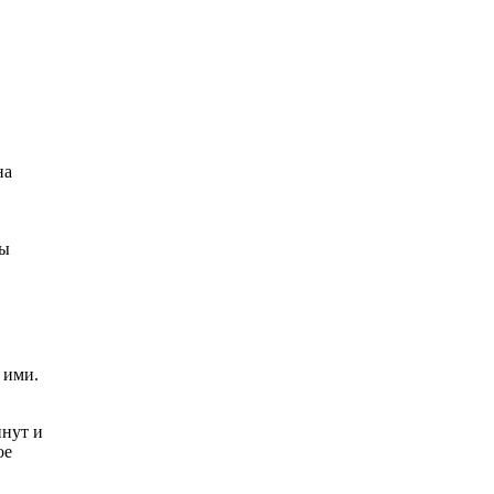
на
вы
 ими.
инут и
ое