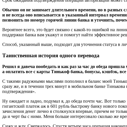
Срок ожидания подтверждения операции авторизации может сос
Обычно он не занимает длительного времени, но в разных с
и не всегда оно вписывается в указанный интервал времен
позвонить по номеру горячей линии банка и уточнить, поч
Вероятнее всего, это будет связано с какой-то ошибкой на ли
поддержки банка вам укажут и помогут найти эффективное ре
Способ, указанный выше, подходит для уточнения статуса в лич
Таинственная история одного перевода
Решил я давеча пообедать и как раз за час до обеда пришла
а оплатить все с карты Тинькоф банка, бонусы, кэшбэк, вс
С такими радужными мыслями пополнил я баланс моей Тинькоф 
сразу же, и в течении трех минут в мобильном банке Тинькова
подтверждения».
Ну ожидает и ладно, подумал я, до обеда почти час. Вот только
гигантский платеж аж в 601 рубль быстрому банку нового поко
зачисления денег лично я столкнулся впервые, причем не тольк
да и черт бы с ними. Меня больше интересовало сколько же вре
Сижу и жду. Смеркалось. Спустя четыре часа операция наконец-